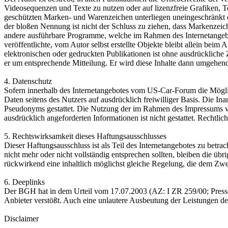
Videosequenzen und Texte zu nutzen oder auf lizenzfreie Grafiken, 
geschützten Marken- und Warenzeichen unterliegen uneingeschränkt d
der bloßen Nennung ist nicht der Schluss zu ziehen, dass Markenzeich
andere ausführbare Programme, welche im Rahmen des Internetangebo
veröffentlichte, vom Autor selbst erstellte Objekte bleibt allein be
elektronischen oder gedruckten Publikationen ist ohne ausdrückliche Z
er um entsprechende Mitteilung. Er wird diese Inhalte dann umgehe
4. Datenschutz
Sofern innerhalb des Internetangebotes vom US-Car-Forum die Möglich
Daten seitens des Nutzers auf ausdrücklich freiwilliger Basis. Die I
Pseudonyms gestattet. Die Nutzung der im Rahmen des Impressums ve
ausdrücklich angeforderten Informationen ist nicht gestattet. Rechtl
5. Rechtswirksamkeit dieses Haftungsausschlusses
Dieser Haftungsausschluss ist als Teil des Internetangebotes zu betra
nicht mehr oder nicht vollständig entsprechen sollten, bleiben die üb
rückwirkend eine inhaltlich möglichst gleiche Regelung, die dem Z
6. Deeplinks
Der BGH hat in dem Urteil vom 17.07.2003 (AZ: I ZR 259/00; Pressemi
Anbieter verstößt. Auch eine unlautere Ausbeutung der Leistungen d
Disclaimer