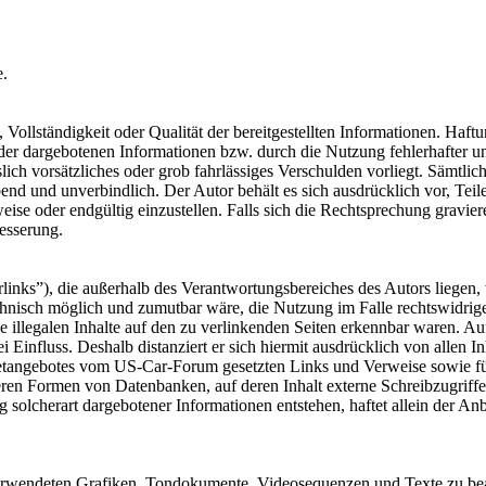
e.
, Vollständigkeit oder Qualität der bereitgestellten Informationen. Haf
 der dargebotenen Informationen bzw. durch die Nutzung fehlerhafter u
lich vorsätzliches oder grob fahrlässiges Verschulden vorliegt. Sämtlic
bend und unverbindlich. Der Autor behält es sich ausdrücklich vor, Te
weise oder endgültig einzustellen. Falls sich die Rechtsprechung grav
besserung.
inks”), die außerhalb des Verantwortungsbereiches des Autors liegen, 
technisch möglich und zumutbar wäre, die Nutzung im Falle rechtswidr
e illegalen Inhalte auf den zu verlinkenden Seiten erkennbar waren. Auf
i Einfluss. Deshalb distanziert er sich hiermit ausdrücklich von allen I
ternetangebotes vom US-Car-Forum gesetzten Links und Verweise sowie f
ren Formen von Datenbanken, auf deren Inhalt externe Schreibzugriffe m
olcherart dargebotener Informationen entstehen, haftet allein der Anbi
r verwendeten Grafiken, Tondokumente, Videosequenzen und Texte zu bea