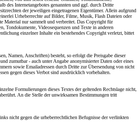
lb des Internetangebotes genannten und ggf. durch Dritte
tzrechten der jeweiligen eingetragenen Eigentümer. Allein aufgrund
inerlei Urheberrechte auf Bilder, Filme, Musik, Flash Dateien oder
 Material nur sammelt und verbreitet. Das Copyright für
afiken, Tondokumente, Videosequenzen und Texte in anderen
tlichung einzelner Inhalte ein bestehendes Copyright verletzt, bittet
n, Namen, Anschriften) besteht, so erfolgt die Preisgabe dieser
ch und zumutbar - auch unter Angabe anonymisierter Daten oder eines
mmern sowie Emailadressen durch Dritte zur Übersendung von nicht
össen gegen dieses Verbot sind ausdrücklich vorbehalten.
einzelne Formulierungen dieses Textes der geltenden Rechtslage nicht,
unberührt. An die Stelle der unwirksamen Bestimmungen tritt
ks nicht gegen die urheberrechtlichen Befugnisse der verlinkten