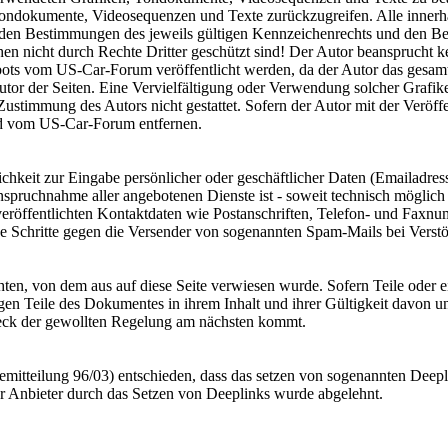
Tondokumente, Videosequenzen und Texte zurückzugreifen. Alle innerha
en Bestimmungen des jeweils gültigen Kennzeichenrechts und den Besi
en nicht durch Rechte Dritter geschützt sind! Der Autor beansprucht ke
ts vom US-Car-Forum veröffentlicht werden, da der Autor das gesamte
im Autor der Seiten. Eine Vervielfältigung oder Verwendung solcher Gr
ustimmung des Autors nicht gestattet. Sofern der Autor mit der Veröffen
nd vom US-Car-Forum entfernen.
keit zur Eingabe persönlicher oder geschäftlicher Daten (Emailadresse
nanspruchnahme aller angebotenen Dienste ist - soweit technisch mögli
röffentlichten Kontaktdaten wie Postanschriften, Telefon- und Faxnu
iche Schritte gegen die Versender von sogenannten Spam-Mails bei Verst
chten, von dem aus auf diese Seite verwiesen wurde. Sofern Teile oder 
rigen Teile des Dokumentes in ihrem Inhalt und ihrer Gültigkeit davon 
weck der gewollten Regelung am nächsten kommt.
tteilung 96/03) entschieden, dass das setzen von sogenannten Deeplin
er Anbieter durch das Setzen von Deeplinks wurde abgelehnt.