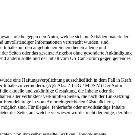
tungsansprüche gegen den Autor, welche sich auf Schäden materieller
nd unvollständiger Informationen verursacht wurden, sind
he Inhalte auf den angebotenen Seiten dienen alleine und
ile der Seiten oder das gesamte Angebot ohne gesonderte Ankündigung
ierend ändern sollte und der Inhalt vom US-Car-Forum gegen geltendes
würde eine Haftungsverpflichtung ausschließlich in dem Fall in Kraft
iger Inhalte zu verhindern. (Â§5 Abs. 2 TDG / MDStV) Der Autor
 die aktuelle und zukünftige Gestaltung, die Inhalte oder die
nhalten aller verlinkten/ verknüpften Seiten, die nach der Linksetzung
ür Fremdeinträge in vom Autor eingerichteten Gästebüchern,
öglich sind. Für illegale, fehlerhafte oder unvollständige Inhalte
eter der Seite, auf welche verwiesen wurde, nicht derjenige, der über
chten, von ihm selbst erstellte Grafiken, Tondokumente,