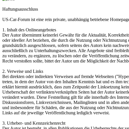
Haftungsausschluss
US-Car-Forum ist eine rein private, unabhängig betriebene Homepag
1. Inhalt des Onlineangebotes
Der Autor übernimmt keinerlei Gewähr für die Aktualität, Korrektheit
oder ideeller Art beziehen, die durch die Nutzung oder Nichtnutzung
grundsätzlich ausgeschlossen, sofern seitens des Autors kein nachweis
ausschließlich zu Unterhaltungszwecken. Alle Angebote sind freiblei
zu verändern, zu ergänzen, zu löschen oder die Veröffentlichung zeit
Recht verstoßen sollte, bittet der Autor um die Möglichkeit der Nach
2. Verweise und Links
Bei direkten oder indirekten Verweisen auf fremde Webseiten (”Hyperl
treten, in dem der Autor von den Inhalten Kenntnis hat und es ihm 
erklärt hiermit ausdrücklich, dass zum Zeitpunkt der Linksetzung kein
Urheberschaft der verlinkten/verknüpften Seiten hat der Autor keinerle
verändert wurden. Diese Feststellung gilt für alle innerhalb des In
Diskussionsforen, Linkverzeichnissen, Mailinglisten und in allen ande
und insbesondere für Schäden, die aus der Nutzung oder Nichtnutzung s
Links auf die jeweilige Veröffentlichung lediglich verweist.
3. Urheber- und Kennzeichenrecht
Der Autor ist bestrebt, in allen Publikationen die Urheberrechte de