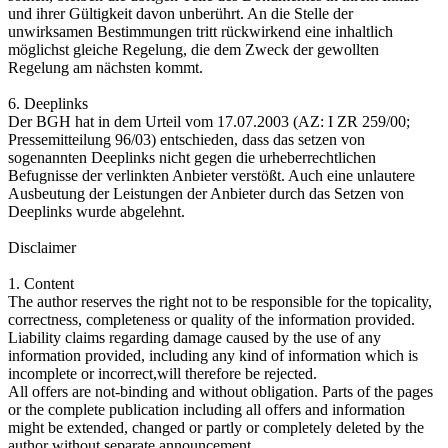
und ihrer Gültigkeit davon unberührt. An die Stelle der
unwirksamen Bestimmungen tritt rückwirkend eine inhaltlich
möglichst gleiche Regelung, die dem Zweck der gewollten
Regelung am nächsten kommt.
6. Deeplinks
Der BGH hat in dem Urteil vom 17.07.2003 (AZ: I ZR 259/00;
Pressemitteilung 96/03) entschieden, dass das setzen von
sogenannten Deeplinks nicht gegen die urheberrechtlichen
Befugnisse der verlinkten Anbieter verstößt. Auch eine unlautere
Ausbeutung der Leistungen der Anbieter durch das Setzen von
Deeplinks wurde abgelehnt.
Disclaimer
1. Content
The author reserves the right not to be responsible for the topicality,
correctness, completeness or quality of the information provided.
Liability claims regarding damage caused by the use of any
information provided, including any kind of information which is
incomplete or incorrect,will therefore be rejected.
All offers are not-binding and without obligation. Parts of the pages
or the complete publication including all offers and information
might be extended, changed or partly or completely deleted by the
author without separate announcement.