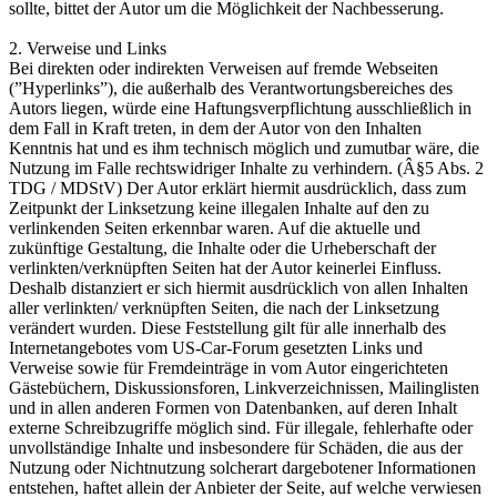
sollte, bittet der Autor um die Möglichkeit der Nachbesserung.
2. Verweise und Links
Bei direkten oder indirekten Verweisen auf fremde Webseiten
(”Hyperlinks”), die außerhalb des Verantwortungsbereiches des
Autors liegen, würde eine Haftungsverpflichtung ausschließlich in
dem Fall in Kraft treten, in dem der Autor von den Inhalten
Kenntnis hat und es ihm technisch möglich und zumutbar wäre, die
Nutzung im Falle rechtswidriger Inhalte zu verhindern. (Â§5 Abs. 2
TDG / MDStV) Der Autor erklärt hiermit ausdrücklich, dass zum
Zeitpunkt der Linksetzung keine illegalen Inhalte auf den zu
verlinkenden Seiten erkennbar waren. Auf die aktuelle und
zukünftige Gestaltung, die Inhalte oder die Urheberschaft der
verlinkten/verknüpften Seiten hat der Autor keinerlei Einfluss.
Deshalb distanziert er sich hiermit ausdrücklich von allen Inhalten
aller verlinkten/ verknüpften Seiten, die nach der Linksetzung
verändert wurden. Diese Feststellung gilt für alle innerhalb des
Internetangebotes vom US-Car-Forum gesetzten Links und
Verweise sowie für Fremdeinträge in vom Autor eingerichteten
Gästebüchern, Diskussionsforen, Linkverzeichnissen, Mailinglisten
und in allen anderen Formen von Datenbanken, auf deren Inhalt
externe Schreibzugriffe möglich sind. Für illegale, fehlerhafte oder
unvollständige Inhalte und insbesondere für Schäden, die aus der
Nutzung oder Nichtnutzung solcherart dargebotener Informationen
entstehen, haftet allein der Anbieter der Seite, auf welche verwiesen