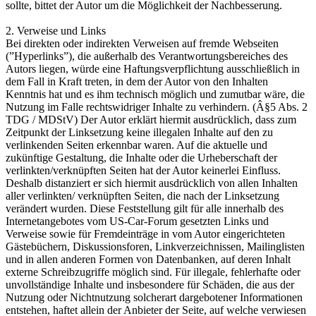
sollte, bittet der Autor um die Möglichkeit der Nachbesserung.
2. Verweise und Links
Bei direkten oder indirekten Verweisen auf fremde Webseiten
(”Hyperlinks”), die außerhalb des Verantwortungsbereiches des
Autors liegen, würde eine Haftungsverpflichtung ausschließlich in
dem Fall in Kraft treten, in dem der Autor von den Inhalten
Kenntnis hat und es ihm technisch möglich und zumutbar wäre, die
Nutzung im Falle rechtswidriger Inhalte zu verhindern. (Â§5 Abs. 2
TDG / MDStV) Der Autor erklärt hiermit ausdrücklich, dass zum
Zeitpunkt der Linksetzung keine illegalen Inhalte auf den zu
verlinkenden Seiten erkennbar waren. Auf die aktuelle und
zukünftige Gestaltung, die Inhalte oder die Urheberschaft der
verlinkten/verknüpften Seiten hat der Autor keinerlei Einfluss.
Deshalb distanziert er sich hiermit ausdrücklich von allen Inhalten
aller verlinkten/ verknüpften Seiten, die nach der Linksetzung
verändert wurden. Diese Feststellung gilt für alle innerhalb des
Internetangebotes vom US-Car-Forum gesetzten Links und
Verweise sowie für Fremdeinträge in vom Autor eingerichteten
Gästebüchern, Diskussionsforen, Linkverzeichnissen, Mailinglisten
und in allen anderen Formen von Datenbanken, auf deren Inhalt
externe Schreibzugriffe möglich sind. Für illegale, fehlerhafte oder
unvollständige Inhalte und insbesondere für Schäden, die aus der
Nutzung oder Nichtnutzung solcherart dargebotener Informationen
entstehen, haftet allein der Anbieter der Seite, auf welche verwiesen