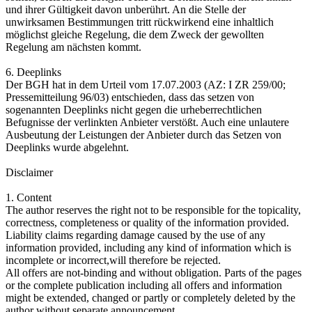
und ihrer Gültigkeit davon unberührt. An die Stelle der
unwirksamen Bestimmungen tritt rückwirkend eine inhaltlich
möglichst gleiche Regelung, die dem Zweck der gewollten
Regelung am nächsten kommt.
6. Deeplinks
Der BGH hat in dem Urteil vom 17.07.2003 (AZ: I ZR 259/00;
Pressemitteilung 96/03) entschieden, dass das setzen von
sogenannten Deeplinks nicht gegen die urheberrechtlichen
Befugnisse der verlinkten Anbieter verstößt. Auch eine unlautere
Ausbeutung der Leistungen der Anbieter durch das Setzen von
Deeplinks wurde abgelehnt.
Disclaimer
1. Content
The author reserves the right not to be responsible for the topicality,
correctness, completeness or quality of the information provided.
Liability claims regarding damage caused by the use of any
information provided, including any kind of information which is
incomplete or incorrect,will therefore be rejected.
All offers are not-binding and without obligation. Parts of the pages
or the complete publication including all offers and information
might be extended, changed or partly or completely deleted by the
author without separate announcement.