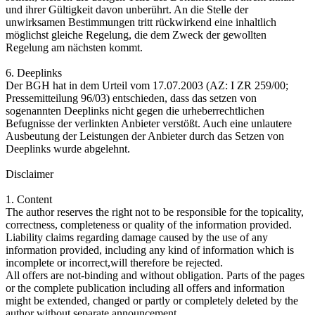
und ihrer Gültigkeit davon unberührt. An die Stelle der
unwirksamen Bestimmungen tritt rückwirkend eine inhaltlich
möglichst gleiche Regelung, die dem Zweck der gewollten
Regelung am nächsten kommt.
6. Deeplinks
Der BGH hat in dem Urteil vom 17.07.2003 (AZ: I ZR 259/00;
Pressemitteilung 96/03) entschieden, dass das setzen von
sogenannten Deeplinks nicht gegen die urheberrechtlichen
Befugnisse der verlinkten Anbieter verstößt. Auch eine unlautere
Ausbeutung der Leistungen der Anbieter durch das Setzen von
Deeplinks wurde abgelehnt.
Disclaimer
1. Content
The author reserves the right not to be responsible for the topicality,
correctness, completeness or quality of the information provided.
Liability claims regarding damage caused by the use of any
information provided, including any kind of information which is
incomplete or incorrect,will therefore be rejected.
All offers are not-binding and without obligation. Parts of the pages
or the complete publication including all offers and information
might be extended, changed or partly or completely deleted by the
author without separate announcement.