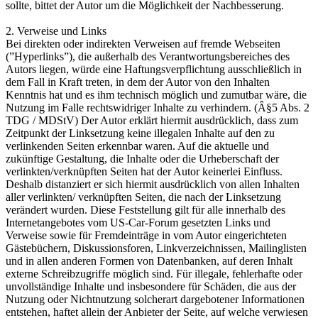
sollte, bittet der Autor um die Möglichkeit der Nachbesserung.
2. Verweise und Links
Bei direkten oder indirekten Verweisen auf fremde Webseiten
(”Hyperlinks”), die außerhalb des Verantwortungsbereiches des
Autors liegen, würde eine Haftungsverpflichtung ausschließlich in
dem Fall in Kraft treten, in dem der Autor von den Inhalten
Kenntnis hat und es ihm technisch möglich und zumutbar wäre, die
Nutzung im Falle rechtswidriger Inhalte zu verhindern. (Â§5 Abs. 2
TDG / MDStV) Der Autor erklärt hiermit ausdrücklich, dass zum
Zeitpunkt der Linksetzung keine illegalen Inhalte auf den zu
verlinkenden Seiten erkennbar waren. Auf die aktuelle und
zukünftige Gestaltung, die Inhalte oder die Urheberschaft der
verlinkten/verknüpften Seiten hat der Autor keinerlei Einfluss.
Deshalb distanziert er sich hiermit ausdrücklich von allen Inhalten
aller verlinkten/ verknüpften Seiten, die nach der Linksetzung
verändert wurden. Diese Feststellung gilt für alle innerhalb des
Internetangebotes vom US-Car-Forum gesetzten Links und
Verweise sowie für Fremdeinträge in vom Autor eingerichteten
Gästebüchern, Diskussionsforen, Linkverzeichnissen, Mailinglisten
und in allen anderen Formen von Datenbanken, auf deren Inhalt
externe Schreibzugriffe möglich sind. Für illegale, fehlerhafte oder
unvollständige Inhalte und insbesondere für Schäden, die aus der
Nutzung oder Nichtnutzung solcherart dargebotener Informationen
entstehen, haftet allein der Anbieter der Seite, auf welche verwiesen