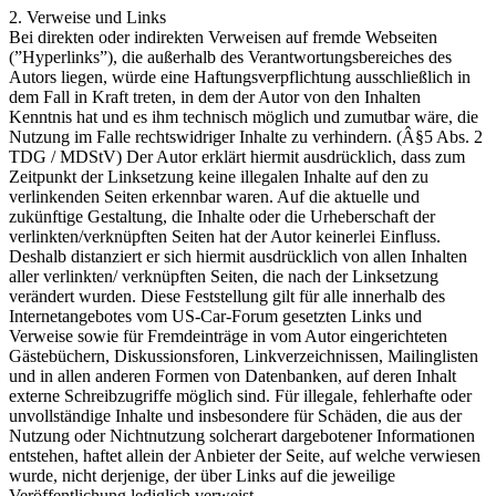
2. Verweise und Links
Bei direkten oder indirekten Verweisen auf fremde Webseiten
(”Hyperlinks”), die außerhalb des Verantwortungsbereiches des
Autors liegen, würde eine Haftungsverpflichtung ausschließlich in
dem Fall in Kraft treten, in dem der Autor von den Inhalten
Kenntnis hat und es ihm technisch möglich und zumutbar wäre, die
Nutzung im Falle rechtswidriger Inhalte zu verhindern. (Â§5 Abs. 2
TDG / MDStV) Der Autor erklärt hiermit ausdrücklich, dass zum
Zeitpunkt der Linksetzung keine illegalen Inhalte auf den zu
verlinkenden Seiten erkennbar waren. Auf die aktuelle und
zukünftige Gestaltung, die Inhalte oder die Urheberschaft der
verlinkten/verknüpften Seiten hat der Autor keinerlei Einfluss.
Deshalb distanziert er sich hiermit ausdrücklich von allen Inhalten
aller verlinkten/ verknüpften Seiten, die nach der Linksetzung
verändert wurden. Diese Feststellung gilt für alle innerhalb des
Internetangebotes vom US-Car-Forum gesetzten Links und
Verweise sowie für Fremdeinträge in vom Autor eingerichteten
Gästebüchern, Diskussionsforen, Linkverzeichnissen, Mailinglisten
und in allen anderen Formen von Datenbanken, auf deren Inhalt
externe Schreibzugriffe möglich sind. Für illegale, fehlerhafte oder
unvollständige Inhalte und insbesondere für Schäden, die aus der
Nutzung oder Nichtnutzung solcherart dargebotener Informationen
entstehen, haftet allein der Anbieter der Seite, auf welche verwiesen
wurde, nicht derjenige, der über Links auf die jeweilige
Veröffentlichung lediglich verweist.