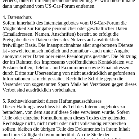
verletzt, bittet er um entsprechende Mitteilung. Er wird diese Inhalte
dann umgehend vom US-Car-Forum entfernen.
4. Datenschutz
Sofern innerhalb des Internetangebotes vom US-Car-Forum die
Möglichkeit zur Eingabe persönlicher oder geschäftlicher Daten
(Emailadressen, Namen, Anschriften) besteht, so erfolgt die
Preisgabe dieser Daten seitens des Nutzers auf ausdrücklich
freiwilliger Basis. Die Inanspruchnahme aller angebotenen Dienste
ist - soweit technisch möglich und zumutbar - auch unter Angabe
anonymisierter Daten oder eines Pseudonyms gestattet. Die Nutzung
der im Rahmen des Impressums veröffentlichten Kontaktdaten wie
Postanschriften, Telefon- und Faxnummern sowie Emailadressen
durch Dritte zur Übersendung von nicht ausdrücklich angeforderten
Informationen ist nicht gestattet. Rechtliche Schritte gegen die
Versender von sogenannten Spam-Mails bei Verstössen gegen dieses
Verbot sind ausdrücklich vorbehalten.
5. Rechtswirksamkeit dieses Haftungsausschlusses
Dieser Haftungsausschluss ist als Teil des Internetangebotes zu
betrachten, von dem aus auf diese Seite verwiesen wurde. Sofern
Teile oder einzelne Formulierungen dieses Textes der geltenden
Rechtslage nicht, nicht mehr oder nicht vollständig entsprechen
sollten, bleiben die übrigen Teile des Dokumentes in ihrem Inhalt
und ihrer Gültigkeit davon unberührt. An die Stelle der