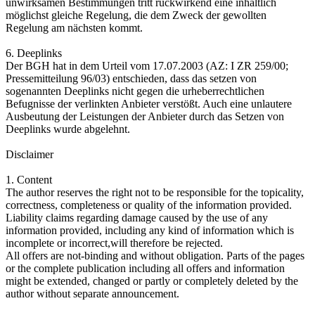
unwirksamen Bestimmungen tritt rückwirkend eine inhaltlich
möglichst gleiche Regelung, die dem Zweck der gewollten
Regelung am nächsten kommt.
6. Deeplinks
Der BGH hat in dem Urteil vom 17.07.2003 (AZ: I ZR 259/00;
Pressemitteilung 96/03) entschieden, dass das setzen von
sogenannten Deeplinks nicht gegen die urheberrechtlichen
Befugnisse der verlinkten Anbieter verstößt. Auch eine unlautere
Ausbeutung der Leistungen der Anbieter durch das Setzen von
Deeplinks wurde abgelehnt.
Disclaimer
1. Content
The author reserves the right not to be responsible for the topicality,
correctness, completeness or quality of the information provided.
Liability claims regarding damage caused by the use of any
information provided, including any kind of information which is
incomplete or incorrect,will therefore be rejected.
All offers are not-binding and without obligation. Parts of the pages
or the complete publication including all offers and information
might be extended, changed or partly or completely deleted by the
author without separate announcement.