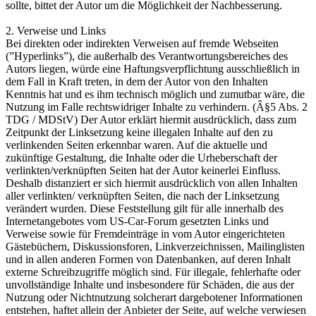
sollte, bittet der Autor um die Möglichkeit der Nachbesserung.
2. Verweise und Links
Bei direkten oder indirekten Verweisen auf fremde Webseiten
(”Hyperlinks”), die außerhalb des Verantwortungsbereiches des
Autors liegen, würde eine Haftungsverpflichtung ausschließlich in
dem Fall in Kraft treten, in dem der Autor von den Inhalten
Kenntnis hat und es ihm technisch möglich und zumutbar wäre, die
Nutzung im Falle rechtswidriger Inhalte zu verhindern. (Â§5 Abs. 2
TDG / MDStV) Der Autor erklärt hiermit ausdrücklich, dass zum
Zeitpunkt der Linksetzung keine illegalen Inhalte auf den zu
verlinkenden Seiten erkennbar waren. Auf die aktuelle und
zukünftige Gestaltung, die Inhalte oder die Urheberschaft der
verlinkten/verknüpften Seiten hat der Autor keinerlei Einfluss.
Deshalb distanziert er sich hiermit ausdrücklich von allen Inhalten
aller verlinkten/ verknüpften Seiten, die nach der Linksetzung
verändert wurden. Diese Feststellung gilt für alle innerhalb des
Internetangebotes vom US-Car-Forum gesetzten Links und
Verweise sowie für Fremdeinträge in vom Autor eingerichteten
Gästebüchern, Diskussionsforen, Linkverzeichnissen, Mailinglisten
und in allen anderen Formen von Datenbanken, auf deren Inhalt
externe Schreibzugriffe möglich sind. Für illegale, fehlerhafte oder
unvollständige Inhalte und insbesondere für Schäden, die aus der
Nutzung oder Nichtnutzung solcherart dargebotener Informationen
entstehen, haftet allein der Anbieter der Seite, auf welche verwiesen