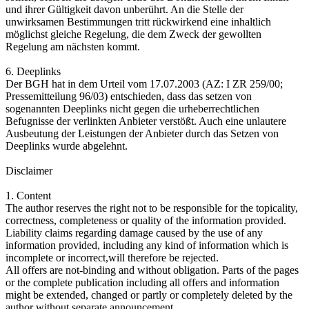
und ihrer Gültigkeit davon unberührt. An die Stelle der
unwirksamen Bestimmungen tritt rückwirkend eine inhaltlich
möglichst gleiche Regelung, die dem Zweck der gewollten
Regelung am nächsten kommt.
6. Deeplinks
Der BGH hat in dem Urteil vom 17.07.2003 (AZ: I ZR 259/00;
Pressemitteilung 96/03) entschieden, dass das setzen von
sogenannten Deeplinks nicht gegen die urheberrechtlichen
Befugnisse der verlinkten Anbieter verstößt. Auch eine unlautere
Ausbeutung der Leistungen der Anbieter durch das Setzen von
Deeplinks wurde abgelehnt.
Disclaimer
1. Content
The author reserves the right not to be responsible for the topicality,
correctness, completeness or quality of the information provided.
Liability claims regarding damage caused by the use of any
information provided, including any kind of information which is
incomplete or incorrect,will therefore be rejected.
All offers are not-binding and without obligation. Parts of the pages
or the complete publication including all offers and information
might be extended, changed or partly or completely deleted by the
author without separate announcement.