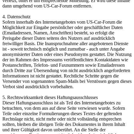
verletzt, bittet er um entsprechende Mitteilung. Er wird diese Inhalte
dann umgehend vom US-Car-Forum entfernen.
4. Datenschutz
Sofern innerhalb des Internetangebotes vom US-Car-Forum die
Möglichkeit zur Eingabe persönlicher oder geschäftlicher Daten
(Emailadressen, Namen, Anschriften) besteht, so erfolgt die
Preisgabe dieser Daten seitens des Nutzers auf ausdrücklich
freiwilliger Basis. Die Inanspruchnahme aller angebotenen Dienste
ist - soweit technisch möglich und zumutbar - auch unter Angabe
anonymisierter Daten oder eines Pseudonyms gestattet. Die Nutzung
der im Rahmen des Impressums veröffentlichten Kontaktdaten wie
Postanschriften, Telefon- und Faxnummern sowie Emailadressen
durch Dritte zur Übersendung von nicht ausdrücklich angeforderten
Informationen ist nicht gestattet. Rechtliche Schritte gegen die
Versender von sogenannten Spam-Mails bei Verstössen gegen dieses
Verbot sind ausdrücklich vorbehalten.
5. Rechtswirksamkeit dieses Haftungsausschlusses
Dieser Haftungsausschluss ist als Teil des Internetangebotes zu
betrachten, von dem aus auf diese Seite verwiesen wurde. Sofern
Teile oder einzelne Formulierungen dieses Textes der geltenden
Rechtslage nicht, nicht mehr oder nicht vollständig entsprechen
sollten, bleiben die übrigen Teile des Dokumentes in ihrem Inhalt
und ihrer Gültigkeit davon unberührt. An die Stelle der