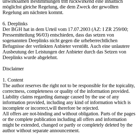
unwirksamen Bestimmungen tritt rückwirkend eine inhaltlich
möglichst gleiche Regelung, die dem Zweck der gewollten
Regelung am nächsten kommt.
6. Deeplinks
Der BGH hat in dem Urteil vom 17.07.2003 (AZ: I ZR 259/00;
Pressemitteilung 96/03) entschieden, dass das setzen von
sogenannten Deeplinks nicht gegen die urheberrechtlichen
Befugnisse der verlinkten Anbieter verstößt. Auch eine unlautere
Ausbeutung der Leistungen der Anbieter durch das Setzen von
Deeplinks wurde abgelehnt.
Disclaimer
1. Content
The author reserves the right not to be responsible for the topicality,
correctness, completeness or quality of the information provided.
Liability claims regarding damage caused by the use of any
information provided, including any kind of information which is
incomplete or incorrect,will therefore be rejected.
All offers are not-binding and without obligation. Parts of the pages
or the complete publication including all offers and information
might be extended, changed or partly or completely deleted by the
author without separate announcement.