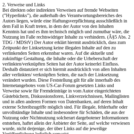
2. Verweise und Links
Bei direkten oder indirekten Verweisen auf fremde Webseiten
(”Hyperlinks”), die außerhalb des Verantwortungsbereiches des
Autors liegen, würde eine Haftungsverpflichtung ausschließlich in
dem Fall in Kraft treten, in dem der Autor von den Inhalten
Kenntnis hat und es ihm technisch möglich und zumutbar wäre, die
Nutzung im Falle rechtswidriger Inhalte zu verhindern. (Â§5 Abs. 2
TDG / MDStV) Der Autor erklärt hiermit ausdrücklich, dass zum
Zeitpunkt der Linksetzung keine illegalen Inhalte auf den zu
verlinkenden Seiten erkennbar waren. Auf die aktuelle und
zukünftige Gestaltung, die Inhalte oder die Urheberschaft der
verlinkten/verknüpften Seiten hat der Autor keinerlei Einfluss.
Deshalb distanziert er sich hiermit ausdrücklich von allen Inhalten
aller verlinkten/ verknüpften Seiten, die nach der Linksetzung
verändert wurden. Diese Feststellung gilt für alle innerhalb des
Internetangebotes vom US-Car-Forum gesetzten Links und
Verweise sowie für Fremdeinträge in vom Autor eingerichteten
Gästebüchern, Diskussionsforen, Linkverzeichnissen, Mailinglisten
und in allen anderen Formen von Datenbanken, auf deren Inhalt
externe Schreibzugriffe möglich sind. Für illegale, fehlerhafte oder
unvollständige Inhalte und insbesondere für Schäden, die aus der
Nutzung oder Nichtnutzung solcherart dargebotener Informationen
entstehen, haftet allein der Anbieter der Seite, auf welche verwiesen
wurde, nicht derjenige, der über Links auf die jeweilige
Veröffentlichung lediglich verweist.