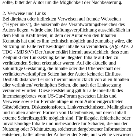
sollte, bittet der Autor um die Möglichkeit der Nachbesserung.
2. Verweise und Links
Bei direkten oder indirekten Verweisen auf fremde Webseiten
(”Hyperlinks”), die außerhalb des Verantwortungsbereiches des
Autors liegen, würde eine Haftungsverpflichtung ausschließlich in
dem Fall in Kraft treten, in dem der Autor von den Inhalten
Kenntnis hat und es ihm technisch möglich und zumutbar wäre, die
Nutzung im Falle rechtswidriger Inhalte zu verhindern. (Â§5 Abs. 2
TDG / MDStV) Der Autor erklärt hiermit ausdrücklich, dass zum
Zeitpunkt der Linksetzung keine illegalen Inhalte auf den zu
verlinkenden Seiten erkennbar waren. Auf die aktuelle und
zukünftige Gestaltung, die Inhalte oder die Urheberschaft der
verlinkten/verknüpften Seiten hat der Autor keinerlei Einfluss.
Deshalb distanziert er sich hiermit ausdrücklich von allen Inhalten
aller verlinkten/ verknüpften Seiten, die nach der Linksetzung
verändert wurden. Diese Feststellung gilt für alle innerhalb des
Internetangebotes vom US-Car-Forum gesetzten Links und
Verweise sowie für Fremdeinträge in vom Autor eingerichteten
Gästebüchern, Diskussionsforen, Linkverzeichnissen, Mailinglisten
und in allen anderen Formen von Datenbanken, auf deren Inhalt
externe Schreibzugriffe möglich sind. Für illegale, fehlerhafte oder
unvollständige Inhalte und insbesondere für Schäden, die aus der
Nutzung oder Nichtnutzung solcherart dargebotener Informationen
entstehen, haftet allein der Anbieter der Seite, auf welche verwiesen