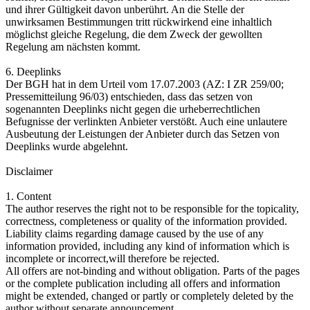
und ihrer Gültigkeit davon unberührt. An die Stelle der
unwirksamen Bestimmungen tritt rückwirkend eine inhaltlich
möglichst gleiche Regelung, die dem Zweck der gewollten
Regelung am nächsten kommt.
6. Deeplinks
Der BGH hat in dem Urteil vom 17.07.2003 (AZ: I ZR 259/00;
Pressemitteilung 96/03) entschieden, dass das setzen von
sogenannten Deeplinks nicht gegen die urheberrechtlichen
Befugnisse der verlinkten Anbieter verstößt. Auch eine unlautere
Ausbeutung der Leistungen der Anbieter durch das Setzen von
Deeplinks wurde abgelehnt.
Disclaimer
1. Content
The author reserves the right not to be responsible for the topicality,
correctness, completeness or quality of the information provided.
Liability claims regarding damage caused by the use of any
information provided, including any kind of information which is
incomplete or incorrect,will therefore be rejected.
All offers are not-binding and without obligation. Parts of the pages
or the complete publication including all offers and information
might be extended, changed or partly or completely deleted by the
author without separate announcement.