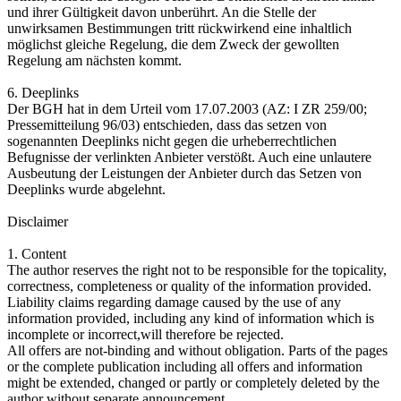
und ihrer Gültigkeit davon unberührt. An die Stelle der
unwirksamen Bestimmungen tritt rückwirkend eine inhaltlich
möglichst gleiche Regelung, die dem Zweck der gewollten
Regelung am nächsten kommt.
6. Deeplinks
Der BGH hat in dem Urteil vom 17.07.2003 (AZ: I ZR 259/00;
Pressemitteilung 96/03) entschieden, dass das setzen von
sogenannten Deeplinks nicht gegen die urheberrechtlichen
Befugnisse der verlinkten Anbieter verstößt. Auch eine unlautere
Ausbeutung der Leistungen der Anbieter durch das Setzen von
Deeplinks wurde abgelehnt.
Disclaimer
1. Content
The author reserves the right not to be responsible for the topicality,
correctness, completeness or quality of the information provided.
Liability claims regarding damage caused by the use of any
information provided, including any kind of information which is
incomplete or incorrect,will therefore be rejected.
All offers are not-binding and without obligation. Parts of the pages
or the complete publication including all offers and information
might be extended, changed or partly or completely deleted by the
author without separate announcement.