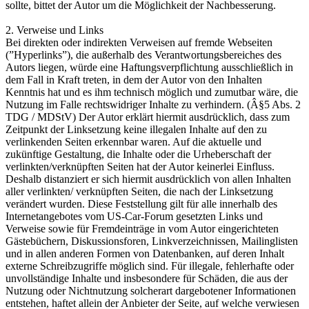
sollte, bittet der Autor um die Möglichkeit der Nachbesserung.
2. Verweise und Links
Bei direkten oder indirekten Verweisen auf fremde Webseiten
(”Hyperlinks”), die außerhalb des Verantwortungsbereiches des
Autors liegen, würde eine Haftungsverpflichtung ausschließlich in
dem Fall in Kraft treten, in dem der Autor von den Inhalten
Kenntnis hat und es ihm technisch möglich und zumutbar wäre, die
Nutzung im Falle rechtswidriger Inhalte zu verhindern. (Â§5 Abs. 2
TDG / MDStV) Der Autor erklärt hiermit ausdrücklich, dass zum
Zeitpunkt der Linksetzung keine illegalen Inhalte auf den zu
verlinkenden Seiten erkennbar waren. Auf die aktuelle und
zukünftige Gestaltung, die Inhalte oder die Urheberschaft der
verlinkten/verknüpften Seiten hat der Autor keinerlei Einfluss.
Deshalb distanziert er sich hiermit ausdrücklich von allen Inhalten
aller verlinkten/ verknüpften Seiten, die nach der Linksetzung
verändert wurden. Diese Feststellung gilt für alle innerhalb des
Internetangebotes vom US-Car-Forum gesetzten Links und
Verweise sowie für Fremdeinträge in vom Autor eingerichteten
Gästebüchern, Diskussionsforen, Linkverzeichnissen, Mailinglisten
und in allen anderen Formen von Datenbanken, auf deren Inhalt
externe Schreibzugriffe möglich sind. Für illegale, fehlerhafte oder
unvollständige Inhalte und insbesondere für Schäden, die aus der
Nutzung oder Nichtnutzung solcherart dargebotener Informationen
entstehen, haftet allein der Anbieter der Seite, auf welche verwiesen