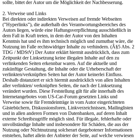
sollte, bittet der Autor um die Möglichkeit der Nachbesserung.
2. Verweise und Links
Bei direkten oder indirekten Verweisen auf fremde Webseiten
(”Hyperlinks”), die außerhalb des Verantwortungsbereiches des
Autors liegen, würde eine Haftungsverpflichtung ausschließlich in
dem Fall in Kraft treten, in dem der Autor von den Inhalten
Kenntnis hat und es ihm technisch möglich und zumutbar wäre, die
Nutzung im Falle rechtswidriger Inhalte zu verhindern. (Â§5 Abs. 2
TDG / MDStV) Der Autor erklärt hiermit ausdrücklich, dass zum
Zeitpunkt der Linksetzung keine illegalen Inhalte auf den zu
verlinkenden Seiten erkennbar waren. Auf die aktuelle und
zukünftige Gestaltung, die Inhalte oder die Urheberschaft der
verlinkten/verknüpften Seiten hat der Autor keinerlei Einfluss.
Deshalb distanziert er sich hiermit ausdrücklich von allen Inhalten
aller verlinkten/ verknüpften Seiten, die nach der Linksetzung
verändert wurden. Diese Feststellung gilt für alle innerhalb des
Internetangebotes vom US-Car-Forum gesetzten Links und
Verweise sowie für Fremdeinträge in vom Autor eingerichteten
Gästebüchern, Diskussionsforen, Linkverzeichnissen, Mailinglisten
und in allen anderen Formen von Datenbanken, auf deren Inhalt
externe Schreibzugriffe möglich sind. Für illegale, fehlerhafte oder
unvollständige Inhalte und insbesondere für Schäden, die aus der
Nutzung oder Nichtnutzung solcherart dargebotener Informationen
entstehen, haftet allein der Anbieter der Seite, auf welche verwiesen