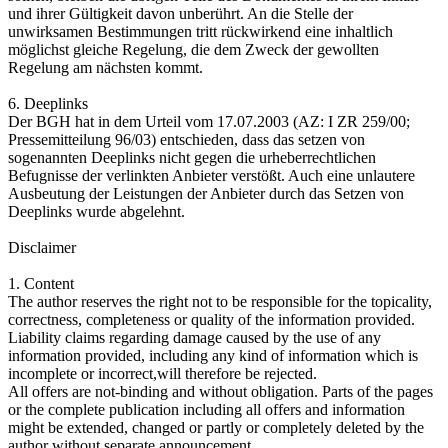
und ihrer Gültigkeit davon unberührt. An die Stelle der
unwirksamen Bestimmungen tritt rückwirkend eine inhaltlich
möglichst gleiche Regelung, die dem Zweck der gewollten
Regelung am nächsten kommt.
6. Deeplinks
Der BGH hat in dem Urteil vom 17.07.2003 (AZ: I ZR 259/00;
Pressemitteilung 96/03) entschieden, dass das setzen von
sogenannten Deeplinks nicht gegen die urheberrechtlichen
Befugnisse der verlinkten Anbieter verstößt. Auch eine unlautere
Ausbeutung der Leistungen der Anbieter durch das Setzen von
Deeplinks wurde abgelehnt.
Disclaimer
1. Content
The author reserves the right not to be responsible for the topicality,
correctness, completeness or quality of the information provided.
Liability claims regarding damage caused by the use of any
information provided, including any kind of information which is
incomplete or incorrect,will therefore be rejected.
All offers are not-binding and without obligation. Parts of the pages
or the complete publication including all offers and information
might be extended, changed or partly or completely deleted by the
author without separate announcement.