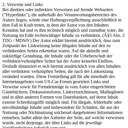
2. Verweise und Links
Bei direkten oder indirekten Verweisen auf fremde Webseiten
(”Hyperlinks”), die außerhalb des Verantwortungsbereiches des
Autors liegen, würde eine Haftungsverpflichtung ausschließlich in
dem Fall in Kraft treten, in dem der Autor von den Inhalten
Kenntnis hat und es ihm technisch möglich und zumutbar wäre, die
Nutzung im Falle rechtswidriger Inhalte zu verhindern. (Â§5 Abs. 2
TDG / MDStV) Der Autor erklärt hiermit ausdrücklich, dass zum
Zeitpunkt der Linksetzung keine illegalen Inhalte auf den zu
verlinkenden Seiten erkennbar waren. Auf die aktuelle und
zukünftige Gestaltung, die Inhalte oder die Urheberschaft der
verlinkten/verknüpften Seiten hat der Autor keinerlei Einfluss.
Deshalb distanziert er sich hiermit ausdrücklich von allen Inhalten
aller verlinkten/ verknüpften Seiten, die nach der Linksetzung
verändert wurden. Diese Feststellung gilt für alle innerhalb des
Internetangebotes vom US-Car-Forum gesetzten Links und
Verweise sowie für Fremdeinträge in vom Autor eingerichteten
Gästebüchern, Diskussionsforen, Linkverzeichnissen, Mailinglisten
und in allen anderen Formen von Datenbanken, auf deren Inhalt
externe Schreibzugriffe möglich sind. Für illegale, fehlerhafte oder
unvollständige Inhalte und insbesondere für Schäden, die aus der
Nutzung oder Nichtnutzung solcherart dargebotener Informationen
entstehen, haftet allein der Anbieter der Seite, auf welche verwiesen
wurde, nicht derjenige, der über Links auf die jeweilige
Veröffentlichung lediglich verweist.