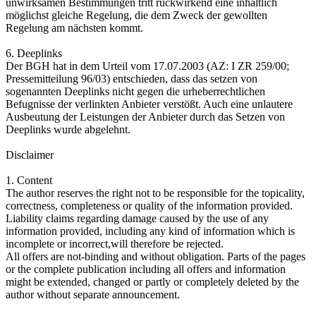
unwirksamen Bestimmungen tritt rückwirkend eine inhaltlich
möglichst gleiche Regelung, die dem Zweck der gewollten
Regelung am nächsten kommt.
6. Deeplinks
Der BGH hat in dem Urteil vom 17.07.2003 (AZ: I ZR 259/00;
Pressemitteilung 96/03) entschieden, dass das setzen von
sogenannten Deeplinks nicht gegen die urheberrechtlichen
Befugnisse der verlinkten Anbieter verstößt. Auch eine unlautere
Ausbeutung der Leistungen der Anbieter durch das Setzen von
Deeplinks wurde abgelehnt.
Disclaimer
1. Content
The author reserves the right not to be responsible for the topicality,
correctness, completeness or quality of the information provided.
Liability claims regarding damage caused by the use of any
information provided, including any kind of information which is
incomplete or incorrect,will therefore be rejected.
All offers are not-binding and without obligation. Parts of the pages
or the complete publication including all offers and information
might be extended, changed or partly or completely deleted by the
author without separate announcement.