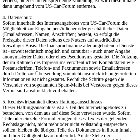
verletzt, bittet er um entsprechende Mitteilung. Er wird diese Inhalte
dann umgehend vom US-Car-Forum entfernen.
4. Datenschutz
Sofern innerhalb des Internetangebotes vom US-Car-Forum die
Möglichkeit zur Eingabe persönlicher oder geschäftlicher Daten
(Emailadressen, Namen, Anschriften) besteht, so erfolgt die
Preisgabe dieser Daten seitens des Nutzers auf ausdrücklich
freiwilliger Basis. Die Inanspruchnahme aller angebotenen Dienste
ist - soweit technisch möglich und zumutbar - auch unter Angabe
anonymisierter Daten oder eines Pseudonyms gestattet. Die Nutzung
der im Rahmen des Impressums veröffentlichten Kontaktdaten wie
Postanschriften, Telefon- und Faxnummern sowie Emailadressen
durch Dritte zur Übersendung von nicht ausdrücklich angeforderten
Informationen ist nicht gestattet. Rechtliche Schritte gegen die
Versender von sogenannten Spam-Mails bei Verstössen gegen dieses
Verbot sind ausdrücklich vorbehalten.
5. Rechtswirksamkeit dieses Haftungsausschlusses
Dieser Haftungsausschluss ist als Teil des Internetangebotes zu
betrachten, von dem aus auf diese Seite verwiesen wurde. Sofern
Teile oder einzelne Formulierungen dieses Textes der geltenden
Rechtslage nicht, nicht mehr oder nicht vollständig entsprechen
sollten, bleiben die übrigen Teile des Dokumentes in ihrem Inhalt
und ihrer Gültigkeit davon unberührt. An die Stelle der