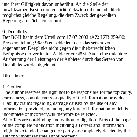
und ihrer Gültigkeit davon unberührt. An die Stelle der
unwirksamen Bestimmungen tritt rückwirkend eine inhaltlich
möglichst gleiche Regelung, die dem Zweck der gewollten
Regelung am nächsten kommt.
6. Deeplinks
Der BGH hat in dem Urteil vom 17.07.2003 (AZ: I ZR 259/00;
Pressemitteilung 96/03) entschieden, dass das setzen von
sogenannten Deeplinks nicht gegen die urheberrechtlichen
Befugnisse der verlinkten Anbieter verstößt. Auch eine unlautere
Ausbeutung der Leistungen der Anbieter durch das Setzen von
Deeplinks wurde abgelehnt.
Disclaimer
1. Content
The author reserves the right not to be responsible for the topicality,
correctness, completeness or quality of the information provided.
Liability claims regarding damage caused by the use of any
information provided, including any kind of information which is
incomplete or incorrect,will therefore be rejected.
All offers are not-binding and without obligation. Parts of the pages
or the complete publication including all offers and information
might be extended, changed or partly or completely deleted by the
author without separate announcement.