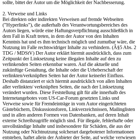
sollte, bittet der Autor um die Möglichkeit der Nachbesserung.
2. Verweise und Links
Bei direkten oder indirekten Verweisen auf fremde Webseiten
(”Hyperlinks”), die außerhalb des Verantwortungsbereiches des
Autors liegen, würde eine Haftungsverpflichtung ausschließlich in
dem Fall in Kraft treten, in dem der Autor von den Inhalten
Kenntnis hat und es ihm technisch möglich und zumutbar wäre, die
Nutzung im Falle rechtswidriger Inhalte zu verhindern. (Â§5 Abs. 2
TDG / MDStV) Der Autor erklärt hiermit ausdrücklich, dass zum
Zeitpunkt der Linksetzung keine illegalen Inhalte auf den zu
verlinkenden Seiten erkennbar waren. Auf die aktuelle und
zukünftige Gestaltung, die Inhalte oder die Urheberschaft der
verlinkten/verknüpften Seiten hat der Autor keinerlei Einfluss.
Deshalb distanziert er sich hiermit ausdrücklich von allen Inhalten
aller verlinkten/ verknüpften Seiten, die nach der Linksetzung
verändert wurden. Diese Feststellung gilt für alle innerhalb des
Internetangebotes vom US-Car-Forum gesetzten Links und
Verweise sowie für Fremdeinträge in vom Autor eingerichteten
Gästebüchern, Diskussionsforen, Linkverzeichnissen, Mailinglisten
und in allen anderen Formen von Datenbanken, auf deren Inhalt
externe Schreibzugriffe möglich sind. Für illegale, fehlerhafte oder
unvollständige Inhalte und insbesondere für Schäden, die aus der
Nutzung oder Nichtnutzung solcherart dargebotener Informationen
entstehen, haftet allein der Anbieter der Seite, auf welche verwiesen