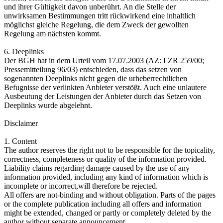
und ihrer Gültigkeit davon unberührt. An die Stelle der
unwirksamen Bestimmungen tritt rückwirkend eine inhaltlich
möglichst gleiche Regelung, die dem Zweck der gewollten
Regelung am nächsten kommt.
6. Deeplinks
Der BGH hat in dem Urteil vom 17.07.2003 (AZ: I ZR 259/00;
Pressemitteilung 96/03) entschieden, dass das setzen von
sogenannten Deeplinks nicht gegen die urheberrechtlichen
Befugnisse der verlinkten Anbieter verstößt. Auch eine unlautere
Ausbeutung der Leistungen der Anbieter durch das Setzen von
Deeplinks wurde abgelehnt.
Disclaimer
1. Content
The author reserves the right not to be responsible for the topicality,
correctness, completeness or quality of the information provided.
Liability claims regarding damage caused by the use of any
information provided, including any kind of information which is
incomplete or incorrect,will therefore be rejected.
All offers are not-binding and without obligation. Parts of the pages
or the complete publication including all offers and information
might be extended, changed or partly or completely deleted by the
author without separate announcement.