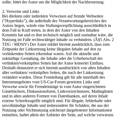
sollte, bittet der Autor um die Möglichkeit der Nachbesserung.
2. Verweise und Links
Bei direkten oder indirekten Verweisen auf fremde Webseiten
(”Hyperlinks”), die außerhalb des Verantwortungsbereiches des
Autors liegen, würde eine Haftungsverpflichtung ausschließlich in
dem Fall in Kraft treten, in dem der Autor von den Inhalten
Kenntnis hat und es ihm technisch möglich und zumutbar wäre, die
Nutzung im Falle rechtswidriger Inhalte zu verhindern. (Â§5 Abs. 2
TDG / MDStV) Der Autor erklärt hiermit ausdrücklich, dass zum
Zeitpunkt der Linksetzung keine illegalen Inhalte auf den zu
verlinkenden Seiten erkennbar waren. Auf die aktuelle und
zukünftige Gestaltung, die Inhalte oder die Urheberschaft der
verlinkten/verknüpften Seiten hat der Autor keinerlei Einfluss.
Deshalb distanziert er sich hiermit ausdrücklich von allen Inhalten
aller verlinkten/ verknüpften Seiten, die nach der Linksetzung
verändert wurden. Diese Feststellung gilt für alle innerhalb des
Internetangebotes vom US-Car-Forum gesetzten Links und
Verweise sowie für Fremdeinträge in vom Autor eingerichteten
Gästebüchern, Diskussionsforen, Linkverzeichnissen, Mailinglisten
und in allen anderen Formen von Datenbanken, auf deren Inhalt
externe Schreibzugriffe möglich sind. Für illegale, fehlerhafte oder
unvollständige Inhalte und insbesondere für Schäden, die aus der
Nutzung oder Nichtnutzung solcherart dargebotener Informationen
entstehen, haftet allein der Anbieter der Seite, auf welche verwiesen