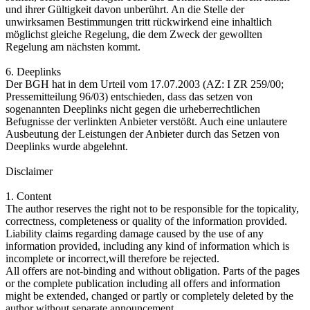
und ihrer Gültigkeit davon unberührt. An die Stelle der
unwirksamen Bestimmungen tritt rückwirkend eine inhaltlich
möglichst gleiche Regelung, die dem Zweck der gewollten
Regelung am nächsten kommt.
6. Deeplinks
Der BGH hat in dem Urteil vom 17.07.2003 (AZ: I ZR 259/00;
Pressemitteilung 96/03) entschieden, dass das setzen von
sogenannten Deeplinks nicht gegen die urheberrechtlichen
Befugnisse der verlinkten Anbieter verstößt. Auch eine unlautere
Ausbeutung der Leistungen der Anbieter durch das Setzen von
Deeplinks wurde abgelehnt.
Disclaimer
1. Content
The author reserves the right not to be responsible for the topicality,
correctness, completeness or quality of the information provided.
Liability claims regarding damage caused by the use of any
information provided, including any kind of information which is
incomplete or incorrect,will therefore be rejected.
All offers are not-binding and without obligation. Parts of the pages
or the complete publication including all offers and information
might be extended, changed or partly or completely deleted by the
author without separate announcement.