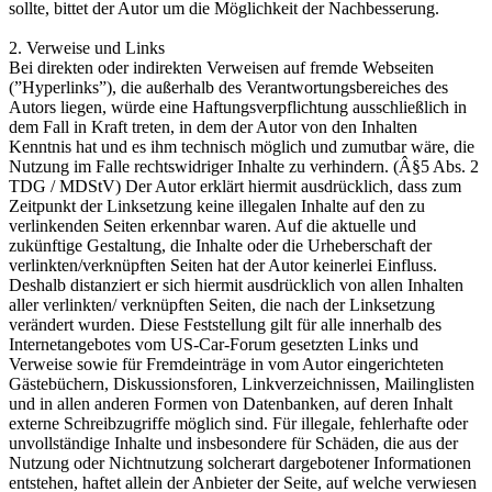
sollte, bittet der Autor um die Möglichkeit der Nachbesserung.
2. Verweise und Links
Bei direkten oder indirekten Verweisen auf fremde Webseiten
(”Hyperlinks”), die außerhalb des Verantwortungsbereiches des
Autors liegen, würde eine Haftungsverpflichtung ausschließlich in
dem Fall in Kraft treten, in dem der Autor von den Inhalten
Kenntnis hat und es ihm technisch möglich und zumutbar wäre, die
Nutzung im Falle rechtswidriger Inhalte zu verhindern. (Â§5 Abs. 2
TDG / MDStV) Der Autor erklärt hiermit ausdrücklich, dass zum
Zeitpunkt der Linksetzung keine illegalen Inhalte auf den zu
verlinkenden Seiten erkennbar waren. Auf die aktuelle und
zukünftige Gestaltung, die Inhalte oder die Urheberschaft der
verlinkten/verknüpften Seiten hat der Autor keinerlei Einfluss.
Deshalb distanziert er sich hiermit ausdrücklich von allen Inhalten
aller verlinkten/ verknüpften Seiten, die nach der Linksetzung
verändert wurden. Diese Feststellung gilt für alle innerhalb des
Internetangebotes vom US-Car-Forum gesetzten Links und
Verweise sowie für Fremdeinträge in vom Autor eingerichteten
Gästebüchern, Diskussionsforen, Linkverzeichnissen, Mailinglisten
und in allen anderen Formen von Datenbanken, auf deren Inhalt
externe Schreibzugriffe möglich sind. Für illegale, fehlerhafte oder
unvollständige Inhalte und insbesondere für Schäden, die aus der
Nutzung oder Nichtnutzung solcherart dargebotener Informationen
entstehen, haftet allein der Anbieter der Seite, auf welche verwiesen