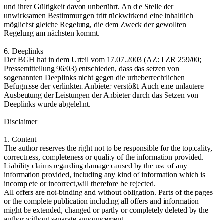
und ihrer Gültigkeit davon unberührt. An die Stelle der
unwirksamen Bestimmungen tritt rückwirkend eine inhaltlich
möglichst gleiche Regelung, die dem Zweck der gewollten
Regelung am nächsten kommt.
6. Deeplinks
Der BGH hat in dem Urteil vom 17.07.2003 (AZ: I ZR 259/00;
Pressemitteilung 96/03) entschieden, dass das setzen von
sogenannten Deeplinks nicht gegen die urheberrechtlichen
Befugnisse der verlinkten Anbieter verstößt. Auch eine unlautere
Ausbeutung der Leistungen der Anbieter durch das Setzen von
Deeplinks wurde abgelehnt.
Disclaimer
1. Content
The author reserves the right not to be responsible for the topicality,
correctness, completeness or quality of the information provided.
Liability claims regarding damage caused by the use of any
information provided, including any kind of information which is
incomplete or incorrect,will therefore be rejected.
All offers are not-binding and without obligation. Parts of the pages
or the complete publication including all offers and information
might be extended, changed or partly or completely deleted by the
author without separate announcement.