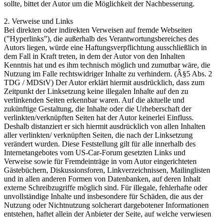
sollte, bittet der Autor um die Möglichkeit der Nachbesserung.
2. Verweise und Links
Bei direkten oder indirekten Verweisen auf fremde Webseiten
(”Hyperlinks”), die außerhalb des Verantwortungsbereiches des
Autors liegen, würde eine Haftungsverpflichtung ausschließlich in
dem Fall in Kraft treten, in dem der Autor von den Inhalten
Kenntnis hat und es ihm technisch möglich und zumutbar wäre, die
Nutzung im Falle rechtswidriger Inhalte zu verhindern. (Â§5 Abs. 2
TDG / MDStV) Der Autor erklärt hiermit ausdrücklich, dass zum
Zeitpunkt der Linksetzung keine illegalen Inhalte auf den zu
verlinkenden Seiten erkennbar waren. Auf die aktuelle und
zukünftige Gestaltung, die Inhalte oder die Urheberschaft der
verlinkten/verknüpften Seiten hat der Autor keinerlei Einfluss.
Deshalb distanziert er sich hiermit ausdrücklich von allen Inhalten
aller verlinkten/ verknüpften Seiten, die nach der Linksetzung
verändert wurden. Diese Feststellung gilt für alle innerhalb des
Internetangebotes vom US-Car-Forum gesetzten Links und
Verweise sowie für Fremdeinträge in vom Autor eingerichteten
Gästebüchern, Diskussionsforen, Linkverzeichnissen, Mailinglisten
und in allen anderen Formen von Datenbanken, auf deren Inhalt
externe Schreibzugriffe möglich sind. Für illegale, fehlerhafte oder
unvollständige Inhalte und insbesondere für Schäden, die aus der
Nutzung oder Nichtnutzung solcherart dargebotener Informationen
entstehen, haftet allein der Anbieter der Seite, auf welche verwiesen