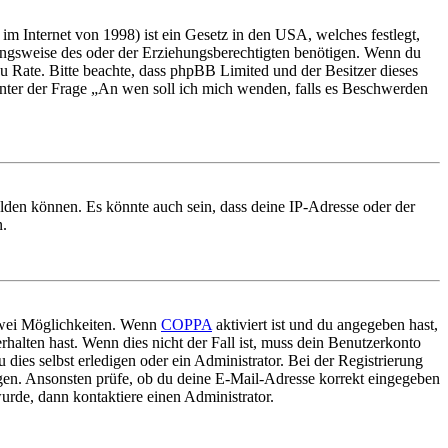
m Internet von 1998) ist ein Gesetz in den USA, welches festlegt,
ungsweise des oder der Erziehungsberechtigten benötigen. Wenn du
nd zu Rate. Bitte beachte, dass phpBB Limited und der Besitzer dieses
 unter der Frage „An wen soll ich mich wenden, falls es Beschwerden
elden können. Es könnte auch sein, dass deine IP-Adresse oder der
n.
 zwei Möglichkeiten. Wenn
COPPA
aktiviert ist und du angegeben hast,
rhalten hast. Wenn dies nicht der Fall ist, muss dein Benutzerkonto
 dies selbst erledigen oder ein Administrator. Bei der Registrierung
ungen. Ansonsten prüfe, ob du deine E-Mail-Adresse korrekt eingegeben
urde, dann kontaktiere einen Administrator.