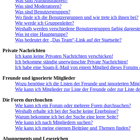
Was sind Administratoren?
Was sind Moderatoren?
Was sind Benutzergruppen?
Wo finde ich die Benutzergruppen und wie trete ich ihnen bei?
Wie werde ich Gruppenleiter?
Weshalb werden verschiedene Benutzergruppen farbig dargestel
Was ist eine Hauptgruppe?
Was bedeutet der „Das Team“-Link auf der Startseite?
Private Nachrichten
Ich kann keine Privaten Nachrichten verschicken!
Ich bekomme ständig unerwünschte Private Nachrichten!
Ich habe eine Spam-E-Mail von einem Mitglied dieses Forums e
Freunde und ignorierte Mitglieder
Wozu benötige ich die Listen der Freunde und ignorierten Mitg
Wie kann ich Mitglieder zur Liste der Freunde oder zur Liste d
Die Foren durchsuchen
Wie kann ich ein Forum oder mehrere Foren durchsuchen?
Weshalb erhalte ich bei der Suche keine Ergebnisse?
Warum bekomme ich bei der Suche eine leere Seite?
Wie kann ich nach Mitgliedern suchen?
Wie kann ich meine eigenen Beiträge und Themen finden?
Abonnements und Lesezeichen