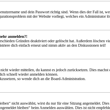
Benutzername und dein Passwort richtig sind. Wenn dies der Fall ist, w
igurationsproblem mit der Website vorliegt, welches ein Administrator l
t mehr anmelden?!
rschieden Gründen deaktiviert oder gelöscht hat. Außerdem löschen vie
triere dich einfach erneut und nimm aktiv an den Diskussionen teil!
 nicht wieder mitteilen, du kannst es jedoch zurücksetzen. Dies machs
 dich schnell wieder anmelden können.
ückzusetzen, so wende dich an die Board-Administration.
en“ nicht auswählst, wirst du nur für eine Sitzung angemeldet. Dies
Angemeldet bleiben“ beim Anmelden auswählen. Dies ist nicht empfehle