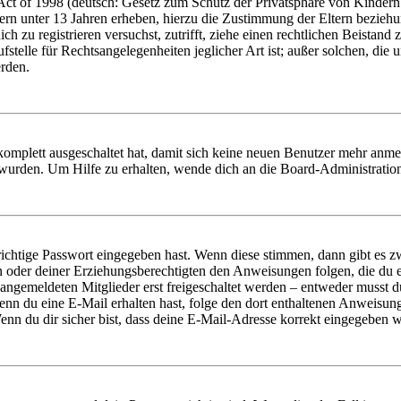
t of 1998 (deutsch: Gesetz zum Schutz der Privatsphäre von Kindern i
ern unter 13 Jahren erheben, hierzu die Zustimmung der Eltern bezieh
dich zu registrieren versuchst, zutrifft, ziehe einen rechtlichen Beista
stelle für Rechtsangelegenheiten jeglicher Art ist; außer solchen, die
erden.
 komplett ausgeschaltet hat, damit sich keine neuen Benutzer mehr anm
 wurden. Um Hilfe zu erhalten, wende dich an die Board-Administratio
richtige Passwort eingegeben hast. Wenn diese stimmen, dann gibt es
ern oder deiner Erziehungsberechtigten den Anweisungen folgen, die du e
 angemeldeten Mitglieder erst freigeschaltet werden – entweder musst du
. Wenn du eine E-Mail erhalten hast, folge den dort enthaltenen Anweis
nn du dir sicher bist, dass deine E-Mail-Adresse korrekt eingegeben w