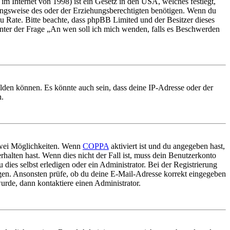
m Internet von 1998) ist ein Gesetz in den USA, welches festlegt,
ungsweise des oder der Erziehungsberechtigten benötigen. Wenn du
nd zu Rate. Bitte beachte, dass phpBB Limited und der Besitzer dieses
 unter der Frage „An wen soll ich mich wenden, falls es Beschwerden
elden können. Es könnte auch sein, dass deine IP-Adresse oder der
n.
 zwei Möglichkeiten. Wenn
COPPA
aktiviert ist und du angegeben hast,
rhalten hast. Wenn dies nicht der Fall ist, muss dein Benutzerkonto
 dies selbst erledigen oder ein Administrator. Bei der Registrierung
ungen. Ansonsten prüfe, ob du deine E-Mail-Adresse korrekt eingegeben
urde, dann kontaktiere einen Administrator.