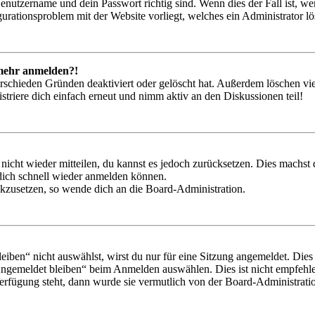
Benutzername und dein Passwort richtig sind. Wenn dies der Fall ist, w
igurationsproblem mit der Website vorliegt, welches ein Administrator l
t mehr anmelden?!
rschieden Gründen deaktiviert oder gelöscht hat. Außerdem löschen vie
triere dich einfach erneut und nimm aktiv an den Diskussionen teil!
 nicht wieder mitteilen, du kannst es jedoch zurücksetzen. Dies machs
 dich schnell wieder anmelden können.
ückzusetzen, so wende dich an die Board-Administration.
en“ nicht auswählst, wirst du nur für eine Sitzung angemeldet. Dies
Angemeldet bleiben“ beim Anmelden auswählen. Dies ist nicht empfehle
Verfügung steht, dann wurde sie vermutlich von der Board-Administratio