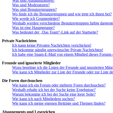
Was sind Administratoren?
Was sind Moderatoren?
Was sind Benutzergruppen?
Wo finde ich die Benutzergruppen und wie trete ich ihnen bei?
Wie werde ich Gruppenleiter?
Weshalb werden verschiedene Benutzergruppen farbig dargestel
Was ist eine Hauptgruppe?
Was bedeutet der „Das Team“-Link auf der Startseite?
Private Nachrichten
Ich kann keine Privaten Nachrichten verschicken!
Ich bekomme ständig unerwünschte Private Nachrichten!
Ich habe eine Spam-E-Mail von einem Mitglied dieses Forums e
Freunde und ignorierte Mitglieder
Wozu benötige ich die Listen der Freunde und ignorierten Mitg
Wie kann ich Mitglieder zur Liste der Freunde oder zur Liste d
Die Foren durchsuchen
Wie kann ich ein Forum oder mehrere Foren durchsuchen?
Weshalb erhalte ich bei der Suche keine Ergebnisse?
Warum bekomme ich bei der Suche eine leere Seite?
Wie kann ich nach Mitgliedern suchen?
Wie kann ich meine eigenen Beiträge und Themen finden?
Abonnements und Lesezeichen