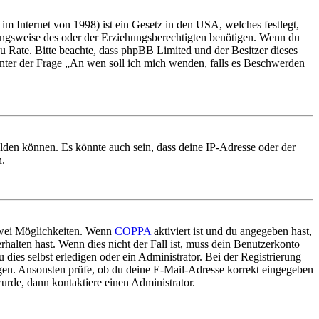
m Internet von 1998) ist ein Gesetz in den USA, welches festlegt,
ungsweise des oder der Erziehungsberechtigten benötigen. Wenn du
nd zu Rate. Bitte beachte, dass phpBB Limited und der Besitzer dieses
 unter der Frage „An wen soll ich mich wenden, falls es Beschwerden
elden können. Es könnte auch sein, dass deine IP-Adresse oder der
n.
 zwei Möglichkeiten. Wenn
COPPA
aktiviert ist und du angegeben hast,
rhalten hast. Wenn dies nicht der Fall ist, muss dein Benutzerkonto
 dies selbst erledigen oder ein Administrator. Bei der Registrierung
ungen. Ansonsten prüfe, ob du deine E-Mail-Adresse korrekt eingegeben
urde, dann kontaktiere einen Administrator.