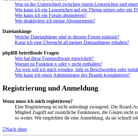
Was ist der Unterschied zwischen einem Lesezeichen und ein
Wie kann ich ein Lesezeichen auf ein Thema setzen oder ein 
Wie kann ich ein Forum abonnieren?
Wie deaktiviere ich meine Abonnements?
Dateianhänge
Welche Dateianhänge sind in diesem Forum zulässig?
Kann ich eine Übersicht all meiner Dateianhänge erhalten?
phpBB betreffende Fragen
Wer hat diese Forensoftware entwickelt?
Warum ist Funktion x oder y nicht enthalten?
An wen soll ich mich wenden, falls es Beschwerden oder juris
Wie kann ich einen Administrator des Boards kontaktieren?
Registrierung und Anmeldung
Wozu muss ich mich registrieren?
Eine Registrierung ist nicht unbedingt zwingend. Die Board-Admin
Mitglied Zugriff auf zusätzliche Funktionen, die Gästen nicht 
so weiter. Wir empfehlen dir eine Anmeldung, da sie schnell erled
Nach oben