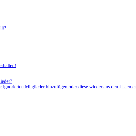
lt?
rhalten!
lieder?
er ignorierten Mitglieder hinzufügen oder diese wieder aus den Listen e