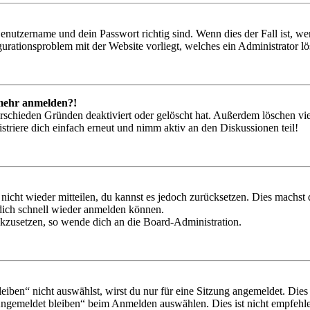
Benutzername und dein Passwort richtig sind. Wenn dies der Fall ist, w
igurationsproblem mit der Website vorliegt, welches ein Administrator l
t mehr anmelden?!
rschieden Gründen deaktiviert oder gelöscht hat. Außerdem löschen vie
triere dich einfach erneut und nimm aktiv an den Diskussionen teil!
 nicht wieder mitteilen, du kannst es jedoch zurücksetzen. Dies machs
 dich schnell wieder anmelden können.
ückzusetzen, so wende dich an die Board-Administration.
en“ nicht auswählst, wirst du nur für eine Sitzung angemeldet. Dies
Angemeldet bleiben“ beim Anmelden auswählen. Dies ist nicht empfehle