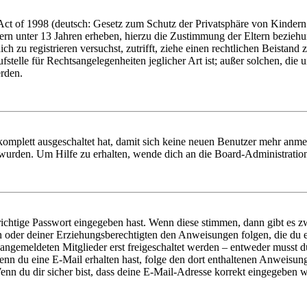
t of 1998 (deutsch: Gesetz zum Schutz der Privatsphäre von Kindern i
ern unter 13 Jahren erheben, hierzu die Zustimmung der Eltern bezieh
dich zu registrieren versuchst, zutrifft, ziehe einen rechtlichen Beista
stelle für Rechtsangelegenheiten jeglicher Art ist; außer solchen, die
erden.
 komplett ausgeschaltet hat, damit sich keine neuen Benutzer mehr anm
 wurden. Um Hilfe zu erhalten, wende dich an die Board-Administratio
richtige Passwort eingegeben hast. Wenn diese stimmen, dann gibt es
ern oder deiner Erziehungsberechtigten den Anweisungen folgen, die du e
 angemeldeten Mitglieder erst freigeschaltet werden – entweder musst du
. Wenn du eine E-Mail erhalten hast, folge den dort enthaltenen Anweis
nn du dir sicher bist, dass deine E-Mail-Adresse korrekt eingegeben w