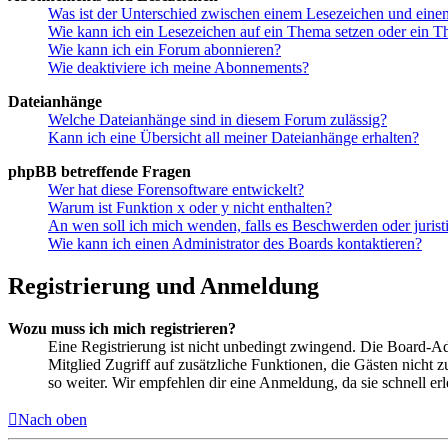
Was ist der Unterschied zwischen einem Lesezeichen und ein
Wie kann ich ein Lesezeichen auf ein Thema setzen oder ein 
Wie kann ich ein Forum abonnieren?
Wie deaktiviere ich meine Abonnements?
Dateianhänge
Welche Dateianhänge sind in diesem Forum zulässig?
Kann ich eine Übersicht all meiner Dateianhänge erhalten?
phpBB betreffende Fragen
Wer hat diese Forensoftware entwickelt?
Warum ist Funktion x oder y nicht enthalten?
An wen soll ich mich wenden, falls es Beschwerden oder juris
Wie kann ich einen Administrator des Boards kontaktieren?
Registrierung und Anmeldung
Wozu muss ich mich registrieren?
Eine Registrierung ist nicht unbedingt zwingend. Die Board-Admin
Mitglied Zugriff auf zusätzliche Funktionen, die Gästen nicht 
so weiter. Wir empfehlen dir eine Anmeldung, da sie schnell erled
Nach oben