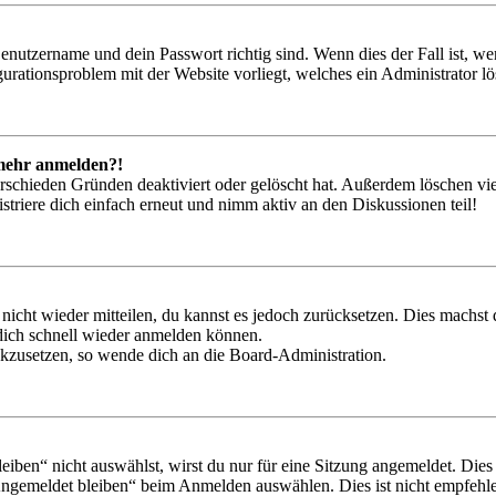
Benutzername und dein Passwort richtig sind. Wenn dies der Fall ist, w
igurationsproblem mit der Website vorliegt, welches ein Administrator l
t mehr anmelden?!
rschieden Gründen deaktiviert oder gelöscht hat. Außerdem löschen vie
triere dich einfach erneut und nimm aktiv an den Diskussionen teil!
 nicht wieder mitteilen, du kannst es jedoch zurücksetzen. Dies machs
 dich schnell wieder anmelden können.
ückzusetzen, so wende dich an die Board-Administration.
en“ nicht auswählst, wirst du nur für eine Sitzung angemeldet. Dies
Angemeldet bleiben“ beim Anmelden auswählen. Dies ist nicht empfehle