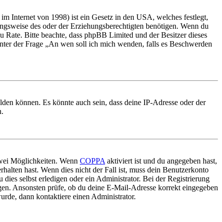
m Internet von 1998) ist ein Gesetz in den USA, welches festlegt,
ungsweise des oder der Erziehungsberechtigten benötigen. Wenn du
nd zu Rate. Bitte beachte, dass phpBB Limited und der Besitzer dieses
 unter der Frage „An wen soll ich mich wenden, falls es Beschwerden
elden können. Es könnte auch sein, dass deine IP-Adresse oder der
n.
 zwei Möglichkeiten. Wenn
COPPA
aktiviert ist und du angegeben hast,
rhalten hast. Wenn dies nicht der Fall ist, muss dein Benutzerkonto
 dies selbst erledigen oder ein Administrator. Bei der Registrierung
ungen. Ansonsten prüfe, ob du deine E-Mail-Adresse korrekt eingegeben
urde, dann kontaktiere einen Administrator.