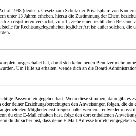
t of 1998 (deutsch: Gesetz zum Schutz der Privatsphäre von Kindern i
ern unter 13 Jahren erheben, hierzu die Zustimmung der Eltern bezieh
dich zu registrieren versuchst, zutrifft, ziehe einen rechtlichen Beista
stelle für Rechtsangelegenheiten jeglicher Art ist; außer solchen, die
erden.
 komplett ausgeschaltet hat, damit sich keine neuen Benutzer mehr anm
 wurden. Um Hilfe zu erhalten, wende dich an die Board-Administratio
richtige Passwort eingegeben hast. Wenn diese stimmen, dann gibt es
ern oder deiner Erziehungsberechtigten den Anweisungen folgen, die du e
 angemeldeten Mitglieder erst freigeschaltet werden – entweder musst du
. Wenn du eine E-Mail erhalten hast, folge den dort enthaltenen Anweis
nn du dir sicher bist, dass deine E-Mail-Adresse korrekt eingegeben w