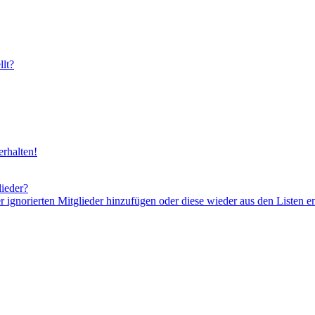
lt?
rhalten!
lieder?
er ignorierten Mitglieder hinzufügen oder diese wieder aus den Listen e