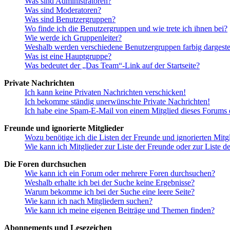
Was sind Administratoren?
Was sind Moderatoren?
Was sind Benutzergruppen?
Wo finde ich die Benutzergruppen und wie trete ich ihnen bei?
Wie werde ich Gruppenleiter?
Weshalb werden verschiedene Benutzergruppen farbig dargestel
Was ist eine Hauptgruppe?
Was bedeutet der „Das Team“-Link auf der Startseite?
Private Nachrichten
Ich kann keine Privaten Nachrichten verschicken!
Ich bekomme ständig unerwünschte Private Nachrichten!
Ich habe eine Spam-E-Mail von einem Mitglied dieses Forums e
Freunde und ignorierte Mitglieder
Wozu benötige ich die Listen der Freunde und ignorierten Mitg
Wie kann ich Mitglieder zur Liste der Freunde oder zur Liste d
Die Foren durchsuchen
Wie kann ich ein Forum oder mehrere Foren durchsuchen?
Weshalb erhalte ich bei der Suche keine Ergebnisse?
Warum bekomme ich bei der Suche eine leere Seite?
Wie kann ich nach Mitgliedern suchen?
Wie kann ich meine eigenen Beiträge und Themen finden?
Abonnements und Lesezeichen