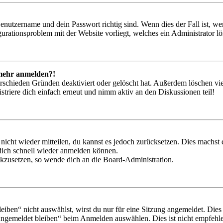
Benutzername und dein Passwort richtig sind. Wenn dies der Fall ist, w
igurationsproblem mit der Website vorliegt, welches ein Administrator l
t mehr anmelden?!
rschieden Gründen deaktiviert oder gelöscht hat. Außerdem löschen vie
triere dich einfach erneut und nimm aktiv an den Diskussionen teil!
 nicht wieder mitteilen, du kannst es jedoch zurücksetzen. Dies machs
 dich schnell wieder anmelden können.
ückzusetzen, so wende dich an die Board-Administration.
en“ nicht auswählst, wirst du nur für eine Sitzung angemeldet. Dies
Angemeldet bleiben“ beim Anmelden auswählen. Dies ist nicht empfehle