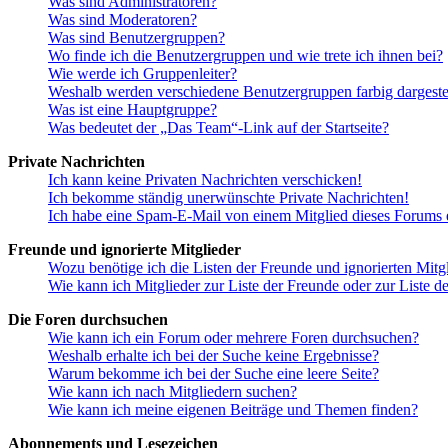
Was sind Administratoren?
Was sind Moderatoren?
Was sind Benutzergruppen?
Wo finde ich die Benutzergruppen und wie trete ich ihnen bei?
Wie werde ich Gruppenleiter?
Weshalb werden verschiedene Benutzergruppen farbig dargestel
Was ist eine Hauptgruppe?
Was bedeutet der „Das Team“-Link auf der Startseite?
Private Nachrichten
Ich kann keine Privaten Nachrichten verschicken!
Ich bekomme ständig unerwünschte Private Nachrichten!
Ich habe eine Spam-E-Mail von einem Mitglied dieses Forums e
Freunde und ignorierte Mitglieder
Wozu benötige ich die Listen der Freunde und ignorierten Mitg
Wie kann ich Mitglieder zur Liste der Freunde oder zur Liste d
Die Foren durchsuchen
Wie kann ich ein Forum oder mehrere Foren durchsuchen?
Weshalb erhalte ich bei der Suche keine Ergebnisse?
Warum bekomme ich bei der Suche eine leere Seite?
Wie kann ich nach Mitgliedern suchen?
Wie kann ich meine eigenen Beiträge und Themen finden?
Abonnements und Lesezeichen