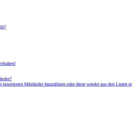
lt?
rhalten!
lieder?
er ignorierten Mitglieder hinzufügen oder diese wieder aus den Listen e