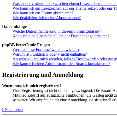
Was ist der Unterschied zwischen einem Lesezeichen und ein
Wie kann ich ein Lesezeichen auf ein Thema setzen oder ein 
Wie kann ich ein Forum abonnieren?
Wie deaktiviere ich meine Abonnements?
Dateianhänge
Welche Dateianhänge sind in diesem Forum zulässig?
Kann ich eine Übersicht all meiner Dateianhänge erhalten?
phpBB betreffende Fragen
Wer hat diese Forensoftware entwickelt?
Warum ist Funktion x oder y nicht enthalten?
An wen soll ich mich wenden, falls es Beschwerden oder juris
Wie kann ich einen Administrator des Boards kontaktieren?
Registrierung und Anmeldung
Wozu muss ich mich registrieren?
Eine Registrierung ist nicht unbedingt zwingend. Die Board-Admin
Mitglied Zugriff auf zusätzliche Funktionen, die Gästen nicht 
so weiter. Wir empfehlen dir eine Anmeldung, da sie schnell erled
Nach oben