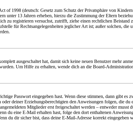
t of 1998 (deutsch: Gesetz zum Schutz der Privatsphäre von Kindern i
ern unter 13 Jahren erheben, hierzu die Zustimmung der Eltern bezieh
dich zu registrieren versuchst, zutrifft, ziehe einen rechtlichen Beista
stelle für Rechtsangelegenheiten jeglicher Art ist; außer solchen, die
erden.
 komplett ausgeschaltet hat, damit sich keine neuen Benutzer mehr anm
 wurden. Um Hilfe zu erhalten, wende dich an die Board-Administratio
richtige Passwort eingegeben hast. Wenn diese stimmen, dann gibt es
ern oder deiner Erziehungsberechtigten den Anweisungen folgen, die du e
 angemeldeten Mitglieder erst freigeschaltet werden – entweder musst du
. Wenn du eine E-Mail erhalten hast, folge den dort enthaltenen Anweis
nn du dir sicher bist, dass deine E-Mail-Adresse korrekt eingegeben w