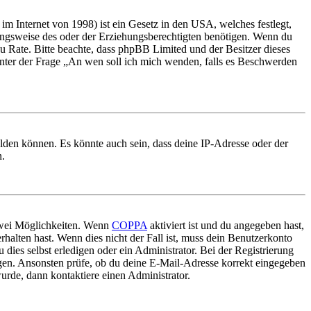
m Internet von 1998) ist ein Gesetz in den USA, welches festlegt,
ungsweise des oder der Erziehungsberechtigten benötigen. Wenn du
nd zu Rate. Bitte beachte, dass phpBB Limited und der Besitzer dieses
 unter der Frage „An wen soll ich mich wenden, falls es Beschwerden
elden können. Es könnte auch sein, dass deine IP-Adresse oder der
n.
 zwei Möglichkeiten. Wenn
COPPA
aktiviert ist und du angegeben hast,
rhalten hast. Wenn dies nicht der Fall ist, muss dein Benutzerkonto
 dies selbst erledigen oder ein Administrator. Bei der Registrierung
ungen. Ansonsten prüfe, ob du deine E-Mail-Adresse korrekt eingegeben
urde, dann kontaktiere einen Administrator.