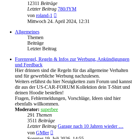
12311
Beiträge
Letzter Beitrag
780/JYM
Neuester
von
roland-1
Beitrag
Mittwoch 24. April 2024, 12:31
Allgemeines
Themen
Beiträge
Letzter Beitrag
Forenregel, Regeln & Infos zur Werbung, Ankündigungen
und Feedback
Hier drinnen sind die Regeln für das allgemeine Verhalten
und für gewerbliche Werbung nachzulesen.
Weiters erfährst du hier Neuigkeiten zum Forum und kannst
dir aus der US-CAR-FORUM Kollektion dein T-Shirt und
deinen Hoodie bestellen!
Fragen, Fehlermeldungen, Vorschläge, Ideen sind hier
ebenfalls willkommen.
Moderator:
superbee
291
Themen
3511
Beiträge
Letzter Beitrag
Garage nach 10 Jahren wieder …
Neuester
von
GMler
Beitrag
Sonntag 19. Juli 2026, 14:55