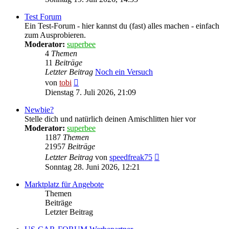
Test Forum
Ein Test-Forum - hier kannst du (fast) alles machen - einfach
zum Ausprobieren.
Moderator:
superbee
4
Themen
11
Beiträge
Letzter Beitrag
Noch ein Versuch
Neuester
von
tobi
Beitrag
Dienstag 7. Juli 2026, 21:09
Newbie?
Stelle dich und natürlich deinen Amischlitten hier vor
Moderator:
superbee
1187
Themen
21957
Beiträge
Neuester
Letzter Beitrag
von
speedfreak75
Beitrag
Sonntag 28. Juni 2026, 12:21
Marktplatz für Angebote
Themen
Beiträge
Letzter Beitrag