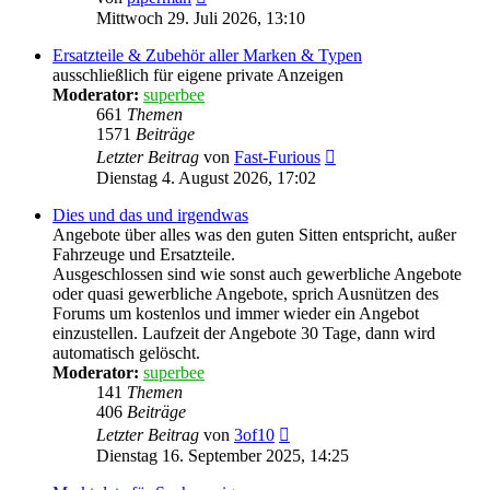
Beitrag
Mittwoch 29. Juli 2026, 13:10
Ersatzteile & Zubehör aller Marken & Typen
ausschließlich für eigene private Anzeigen
Moderator:
superbee
661
Themen
1571
Beiträge
Neuester
Letzter Beitrag
von
Fast-Furious
Beitrag
Dienstag 4. August 2026, 17:02
Dies und das und irgendwas
Angebote über alles was den guten Sitten entspricht, außer
Fahrzeuge und Ersatzteile.
Ausgeschlossen sind wie sonst auch gewerbliche Angebote
oder quasi gewerbliche Angebote, sprich Ausnützen des
Forums um kostenlos und immer wieder ein Angebot
einzustellen. Laufzeit der Angebote 30 Tage, dann wird
automatisch gelöscht.
Moderator:
superbee
141
Themen
406
Beiträge
Neuester
Letzter Beitrag
von
3of10
Beitrag
Dienstag 16. September 2025, 14:25