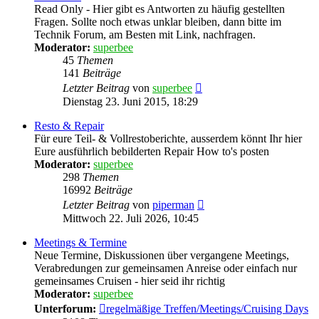
Read Only - Hier gibt es Antworten zu häufig gestellten
Fragen. Sollte noch etwas unklar bleiben, dann bitte im
Technik Forum, am Besten mit Link, nachfragen.
Moderator:
superbee
45
Themen
141
Beiträge
Neuester
Letzter Beitrag
von
superbee
Beitrag
Dienstag 23. Juni 2015, 18:29
Resto & Repair
Für eure Teil- & Vollrestoberichte, ausserdem könnt Ihr hier
Eure ausführlich bebilderten Repair How to's posten
Moderator:
superbee
298
Themen
16992
Beiträge
Neuester
Letzter Beitrag
von
piperman
Beitrag
Mittwoch 22. Juli 2026, 10:45
Meetings & Termine
Neue Termine, Diskussionen über vergangene Meetings,
Verabredungen zur gemeinsamen Anreise oder einfach nur
gemeinsames Cruisen - hier seid ihr richtig
Moderator:
superbee
Unterforum:
regelmäßige Treffen/Meetings/Cruising Days