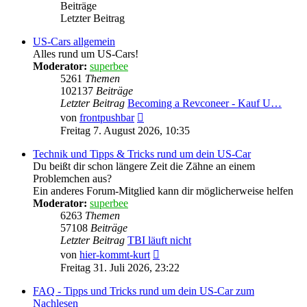
Beiträge
Letzter Beitrag
US-Cars allgemein
Alles rund um US-Cars!
Moderator:
superbee
5261
Themen
102137
Beiträge
Letzter Beitrag
Becoming a Revconeer - Kauf U…
Neuester
von
frontpushbar
Beitrag
Freitag 7. August 2026, 10:35
Technik und Tipps & Tricks rund um dein US-Car
Du beißt dir schon längere Zeit die Zähne an einem
Problemchen aus?
Ein anderes Forum-Mitglied kann dir möglicherweise helfen
Moderator:
superbee
6263
Themen
57108
Beiträge
Letzter Beitrag
TBI läuft nicht
Neuester
von
hier-kommt-kurt
Beitrag
Freitag 31. Juli 2026, 23:22
FAQ - Tipps und Tricks rund um dein US-Car zum
Nachlesen