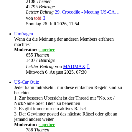
2108
Themen
42795
Beiträge
Letzter Beitrag
29. Crocodile - Meeting US-CA…
Neuester
von
tobi
Beitrag
Sonntag 26. Juli 2026, 11:54
Umfragen
Wenn du die Meinung der anderen Members erfahren
möchtest
Moderator:
superbee
655
Themen
14077
Beiträge
Neuester
Letzter Beitrag
von
MADMAX
Beitrag
Mittwoch 6. August 2025, 07:30
US-Car Quiz
Jeder kann miträtseln - nur diese einfachen Regeln sind zu
beachten ...
1. Zur besseren Übersicht ist der Thread mit "No. xx /
NickName oder Titel" zu benennen
2. Es gibt immer nur ein aktives Rätsel
3. Der Gewinner posted das nächste Rätsel oder gibt an
jemand anders weiter
Moderator:
superbee
786
Themen