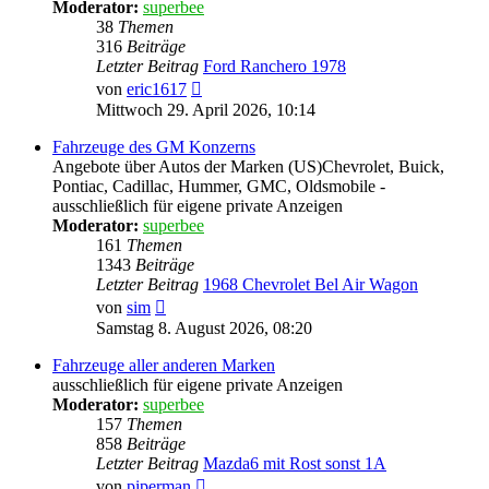
Moderator:
superbee
38
Themen
316
Beiträge
Letzter Beitrag
Ford Ranchero 1978
Neuester
von
eric1617
Beitrag
Mittwoch 29. April 2026, 10:14
Fahrzeuge des GM Konzerns
Angebote über Autos der Marken (US)Chevrolet, Buick,
Pontiac, Cadillac, Hummer, GMC, Oldsmobile -
ausschließlich für eigene private Anzeigen
Moderator:
superbee
161
Themen
1343
Beiträge
Letzter Beitrag
1968 Chevrolet Bel Air Wagon
Neuester
von
sim
Beitrag
Samstag 8. August 2026, 08:20
Fahrzeuge aller anderen Marken
ausschließlich für eigene private Anzeigen
Moderator:
superbee
157
Themen
858
Beiträge
Letzter Beitrag
Mazda6 mit Rost sonst 1A
Neuester
von
piperman