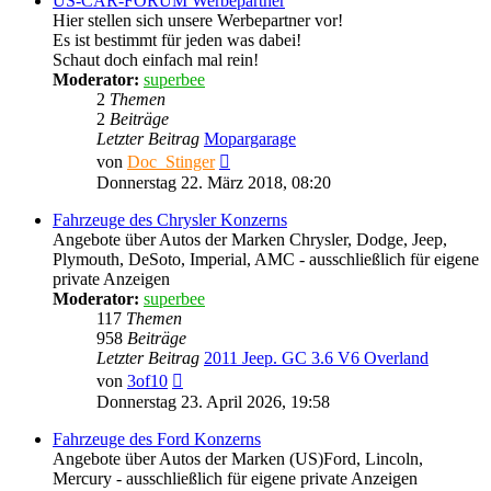
US-CAR-FORUM Werbepartner
Hier stellen sich unsere Werbepartner vor!
Es ist bestimmt für jeden was dabei!
Schaut doch einfach mal rein!
Moderator:
superbee
2
Themen
2
Beiträge
Letzter Beitrag
Mopargarage
Neuester
von
Doc_Stinger
Beitrag
Donnerstag 22. März 2018, 08:20
Fahrzeuge des Chrysler Konzerns
Angebote über Autos der Marken Chrysler, Dodge, Jeep,
Plymouth, DeSoto, Imperial, AMC - ausschließlich für eigene
private Anzeigen
Moderator:
superbee
117
Themen
958
Beiträge
Letzter Beitrag
2011 Jeep. GC 3.6 V6 Overland
Neuester
von
3of10
Beitrag
Donnerstag 23. April 2026, 19:58
Fahrzeuge des Ford Konzerns
Angebote über Autos der Marken (US)Ford, Lincoln,
Mercury - ausschließlich für eigene private Anzeigen