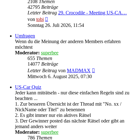
2108
Themen
42795
Beiträge
Letzter Beitrag
29. Crocodile - Meeting US-CA…
Neuester
von
tobi
Beitrag
Sonntag 26. Juli 2026, 11:54
Umfragen
Wenn du die Meinung der anderen Members erfahren
möchtest
Moderator:
superbee
655
Themen
14077
Beiträge
Neuester
Letzter Beitrag
von
MADMAX
Beitrag
Mittwoch 6. August 2025, 07:30
US-Car Quiz
Jeder kann miträtseln - nur diese einfachen Regeln sind zu
beachten ...
1. Zur besseren Übersicht ist der Thread mit "No. xx /
NickName oder Titel" zu benennen
2. Es gibt immer nur ein aktives Rätsel
3. Der Gewinner posted das nächste Rätsel oder gibt an
jemand anders weiter
Moderator:
superbee
786
Themen