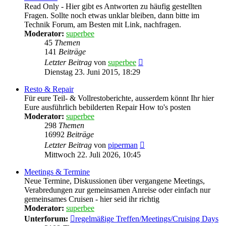
Read Only - Hier gibt es Antworten zu häufig gestellten
Fragen. Sollte noch etwas unklar bleiben, dann bitte im
Technik Forum, am Besten mit Link, nachfragen.
Moderator:
superbee
45
Themen
141
Beiträge
Neuester
Letzter Beitrag
von
superbee
Beitrag
Dienstag 23. Juni 2015, 18:29
Resto & Repair
Für eure Teil- & Vollrestoberichte, ausserdem könnt Ihr hier
Eure ausführlich bebilderten Repair How to's posten
Moderator:
superbee
298
Themen
16992
Beiträge
Neuester
Letzter Beitrag
von
piperman
Beitrag
Mittwoch 22. Juli 2026, 10:45
Meetings & Termine
Neue Termine, Diskussionen über vergangene Meetings,
Verabredungen zur gemeinsamen Anreise oder einfach nur
gemeinsames Cruisen - hier seid ihr richtig
Moderator:
superbee
Unterforum:
regelmäßige Treffen/Meetings/Cruising Days