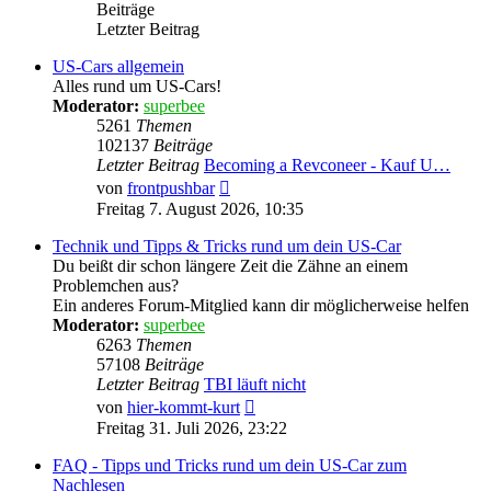
Beiträge
Letzter Beitrag
US-Cars allgemein
Alles rund um US-Cars!
Moderator:
superbee
5261
Themen
102137
Beiträge
Letzter Beitrag
Becoming a Revconeer - Kauf U…
Neuester
von
frontpushbar
Beitrag
Freitag 7. August 2026, 10:35
Technik und Tipps & Tricks rund um dein US-Car
Du beißt dir schon längere Zeit die Zähne an einem
Problemchen aus?
Ein anderes Forum-Mitglied kann dir möglicherweise helfen
Moderator:
superbee
6263
Themen
57108
Beiträge
Letzter Beitrag
TBI läuft nicht
Neuester
von
hier-kommt-kurt
Beitrag
Freitag 31. Juli 2026, 23:22
FAQ - Tipps und Tricks rund um dein US-Car zum
Nachlesen