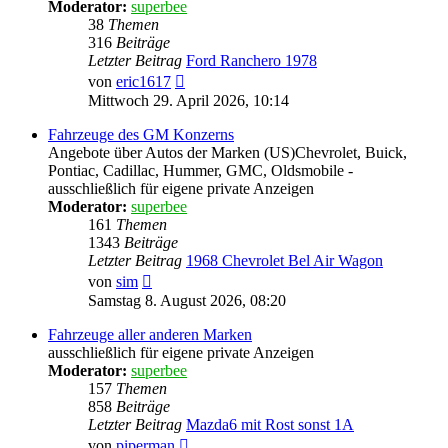
Moderator:
superbee
38
Themen
316
Beiträge
Letzter Beitrag
Ford Ranchero 1978
Neuester
von
eric1617
Beitrag
Mittwoch 29. April 2026, 10:14
Fahrzeuge des GM Konzerns
Angebote über Autos der Marken (US)Chevrolet, Buick,
Pontiac, Cadillac, Hummer, GMC, Oldsmobile -
ausschließlich für eigene private Anzeigen
Moderator:
superbee
161
Themen
1343
Beiträge
Letzter Beitrag
1968 Chevrolet Bel Air Wagon
Neuester
von
sim
Beitrag
Samstag 8. August 2026, 08:20
Fahrzeuge aller anderen Marken
ausschließlich für eigene private Anzeigen
Moderator:
superbee
157
Themen
858
Beiträge
Letzter Beitrag
Mazda6 mit Rost sonst 1A
Neuester
von
piperman