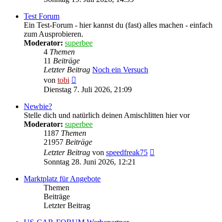
Test Forum
Ein Test-Forum - hier kannst du (fast) alles machen - einfach
zum Ausprobieren.
Moderator:
superbee
4
Themen
11
Beiträge
Letzter Beitrag
Noch ein Versuch
Neuester
von
tobi
Beitrag
Dienstag 7. Juli 2026, 21:09
Newbie?
Stelle dich und natürlich deinen Amischlitten hier vor
Moderator:
superbee
1187
Themen
21957
Beiträge
Neuester
Letzter Beitrag
von
speedfreak75
Beitrag
Sonntag 28. Juni 2026, 12:21
Marktplatz für Angebote
Themen
Beiträge
Letzter Beitrag