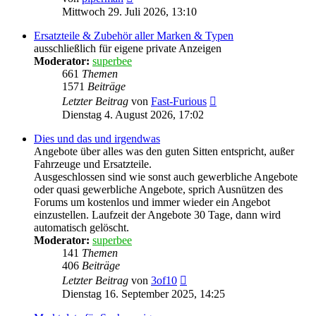
Beitrag
Mittwoch 29. Juli 2026, 13:10
Ersatzteile & Zubehör aller Marken & Typen
ausschließlich für eigene private Anzeigen
Moderator:
superbee
661
Themen
1571
Beiträge
Neuester
Letzter Beitrag
von
Fast-Furious
Beitrag
Dienstag 4. August 2026, 17:02
Dies und das und irgendwas
Angebote über alles was den guten Sitten entspricht, außer
Fahrzeuge und Ersatzteile.
Ausgeschlossen sind wie sonst auch gewerbliche Angebote
oder quasi gewerbliche Angebote, sprich Ausnützen des
Forums um kostenlos und immer wieder ein Angebot
einzustellen. Laufzeit der Angebote 30 Tage, dann wird
automatisch gelöscht.
Moderator:
superbee
141
Themen
406
Beiträge
Neuester
Letzter Beitrag
von
3of10
Beitrag
Dienstag 16. September 2025, 14:25