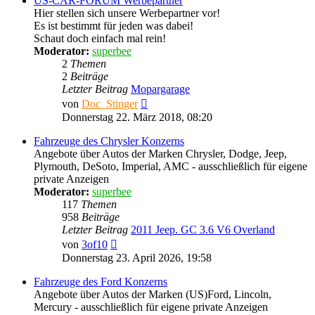
US-CAR-FORUM Werbepartner
Hier stellen sich unsere Werbepartner vor!
Es ist bestimmt für jeden was dabei!
Schaut doch einfach mal rein!
Moderator:
superbee
2
Themen
2
Beiträge
Letzter Beitrag
Mopargarage
Neuester
von
Doc_Stinger
Beitrag
Donnerstag 22. März 2018, 08:20
Fahrzeuge des Chrysler Konzerns
Angebote über Autos der Marken Chrysler, Dodge, Jeep,
Plymouth, DeSoto, Imperial, AMC - ausschließlich für eigene
private Anzeigen
Moderator:
superbee
117
Themen
958
Beiträge
Letzter Beitrag
2011 Jeep. GC 3.6 V6 Overland
Neuester
von
3of10
Beitrag
Donnerstag 23. April 2026, 19:58
Fahrzeuge des Ford Konzerns
Angebote über Autos der Marken (US)Ford, Lincoln,
Mercury - ausschließlich für eigene private Anzeigen