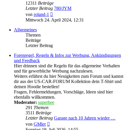
12311
Beiträge
Letzter Beitrag
780/JYM
Neuester
von
roland-1
Beitrag
Mittwoch 24. April 2024, 12:31
Allgemeines
Themen
Beiträge
Letzter Beitrag
Forenregel, Regeln & Infos zur Werbung, Ankündigungen
und Feedback
Hier drinnen sind die Regeln für das allgemeine Verhalten
und für gewerbliche Werbung nachzulesen.
Weiters erfährst du hier Neuigkeiten zum Forum und kannst
dir aus der US-CAR-FORUM Kollektion dein T-Shirt und
deinen Hoodie bestellen!
Fragen, Fehlermeldungen, Vorschläge, Ideen sind hier
ebenfalls willkommen.
Moderator:
superbee
291
Themen
3511
Beiträge
Letzter Beitrag
Garage nach 10 Jahren wieder …
Neuester
von
GMler
Beitrag
Sonntag 19. Juli 2026, 14:55