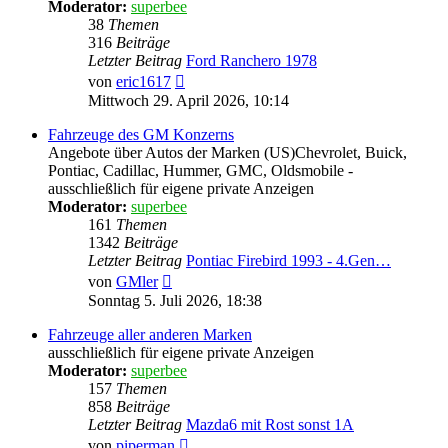
Moderator:
superbee
38
Themen
316
Beiträge
Letzter Beitrag
Ford Ranchero 1978
Neuester
von
eric1617
Beitrag
Mittwoch 29. April 2026, 10:14
Fahrzeuge des GM Konzerns
Angebote über Autos der Marken (US)Chevrolet, Buick,
Pontiac, Cadillac, Hummer, GMC, Oldsmobile -
ausschließlich für eigene private Anzeigen
Moderator:
superbee
161
Themen
1342
Beiträge
Letzter Beitrag
Pontiac Firebird 1993 - 4.Gen…
Neuester
von
GMler
Beitrag
Sonntag 5. Juli 2026, 18:38
Fahrzeuge aller anderen Marken
ausschließlich für eigene private Anzeigen
Moderator:
superbee
157
Themen
858
Beiträge
Letzter Beitrag
Mazda6 mit Rost sonst 1A
Neuester
von
piperman