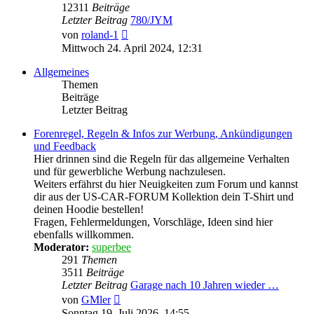
12311
Beiträge
Letzter Beitrag
780/JYM
Neuester
von
roland-1
Beitrag
Mittwoch 24. April 2024, 12:31
Allgemeines
Themen
Beiträge
Letzter Beitrag
Forenregel, Regeln & Infos zur Werbung, Ankündigungen
und Feedback
Hier drinnen sind die Regeln für das allgemeine Verhalten
und für gewerbliche Werbung nachzulesen.
Weiters erfährst du hier Neuigkeiten zum Forum und kannst
dir aus der US-CAR-FORUM Kollektion dein T-Shirt und
deinen Hoodie bestellen!
Fragen, Fehlermeldungen, Vorschläge, Ideen sind hier
ebenfalls willkommen.
Moderator:
superbee
291
Themen
3511
Beiträge
Letzter Beitrag
Garage nach 10 Jahren wieder …
Neuester
von
GMler
Beitrag
Sonntag 19. Juli 2026, 14:55