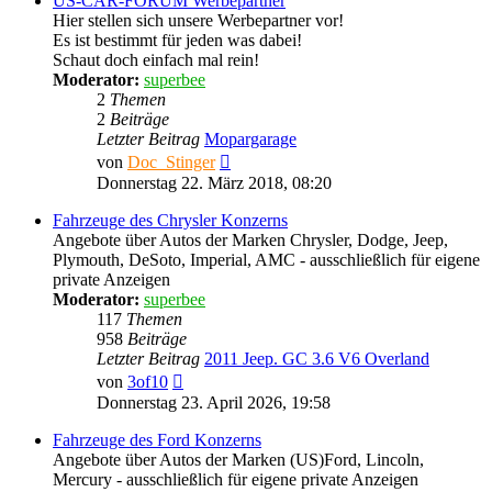
US-CAR-FORUM Werbepartner
Hier stellen sich unsere Werbepartner vor!
Es ist bestimmt für jeden was dabei!
Schaut doch einfach mal rein!
Moderator:
superbee
2
Themen
2
Beiträge
Letzter Beitrag
Mopargarage
Neuester
von
Doc_Stinger
Beitrag
Donnerstag 22. März 2018, 08:20
Fahrzeuge des Chrysler Konzerns
Angebote über Autos der Marken Chrysler, Dodge, Jeep,
Plymouth, DeSoto, Imperial, AMC - ausschließlich für eigene
private Anzeigen
Moderator:
superbee
117
Themen
958
Beiträge
Letzter Beitrag
2011 Jeep. GC 3.6 V6 Overland
Neuester
von
3of10
Beitrag
Donnerstag 23. April 2026, 19:58
Fahrzeuge des Ford Konzerns
Angebote über Autos der Marken (US)Ford, Lincoln,
Mercury - ausschließlich für eigene private Anzeigen