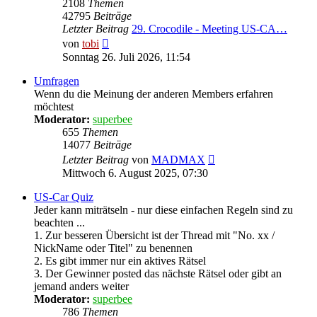
2108
Themen
42795
Beiträge
Letzter Beitrag
29. Crocodile - Meeting US-CA…
Neuester
von
tobi
Beitrag
Sonntag 26. Juli 2026, 11:54
Umfragen
Wenn du die Meinung der anderen Members erfahren
möchtest
Moderator:
superbee
655
Themen
14077
Beiträge
Neuester
Letzter Beitrag
von
MADMAX
Beitrag
Mittwoch 6. August 2025, 07:30
US-Car Quiz
Jeder kann miträtseln - nur diese einfachen Regeln sind zu
beachten ...
1. Zur besseren Übersicht ist der Thread mit "No. xx /
NickName oder Titel" zu benennen
2. Es gibt immer nur ein aktives Rätsel
3. Der Gewinner posted das nächste Rätsel oder gibt an
jemand anders weiter
Moderator:
superbee
786
Themen