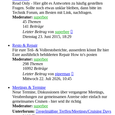
Read Only - Hier gibt es Antworten zu häufig gestellten
Fragen. Sollte noch etwas unklar bleiben, dann bitte im
Technik Forum, am Besten mit Link, nachfragen.
Moderator:
superbee
45
Themen
141
Beiträge
Neuester
Letzter Beitrag
von
superbee
Beitrag
Dienstag 23. Juni 2015, 18:29
Resto & Repair
Für eure Teil- & Vollrestoberichte, ausserdem könnt Ihr hier
Eure ausführlich bebilderten Repair How to's posten
Moderator:
superbee
298
Themen
16992
Beiträge
Neuester
Letzter Beitrag
von
piperman
Beitrag
Mittwoch 22. Juli 2026, 10:45
Meetings & Termine
Neue Termine, Diskussionen über vergangene Meetings,
Verabredungen zur gemeinsamen Anreise oder einfach nur
gemeinsames Cruisen - hier seid ihr richtig
Moderator:
superbee
Unterforum:
regelmäßige Treffen/Meetings/Cruising Days