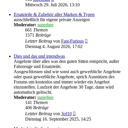
Beitrag
Mittwoch 29. Juli 2026, 13:10
Ersatzteile & Zubehör aller Marken & Typen
ausschließlich für eigene private Anzeigen
Moderator:
superbee
661
Themen
1571
Beiträge
Neuester
Letzter Beitrag
von
Fast-Furious
Beitrag
Dienstag 4. August 2026, 17:02
Dies und das und irgendwas
Angebote über alles was den guten Sitten entspricht, außer
Fahrzeuge und Ersatzteile.
Ausgeschlossen sind wie sonst auch gewerbliche Angebote
oder quasi gewerbliche Angebote, sprich Ausnützen des
Forums um kostenlos und immer wieder ein Angebot
einzustellen. Laufzeit der Angebote 30 Tage, dann wird
automatisch gelöscht.
Moderator:
superbee
141
Themen
406
Beiträge
Neuester
Letzter Beitrag
von
3of10
Beitrag
Dienstag 16. September 2025, 14:25