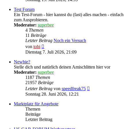
Test Forum
Ein Test-Forum - hier kannst du (fast) alles machen - einfach
zum Ausprobieren.
Moderator:
superbee
4
Themen
11
Beiträge
Letzter Beitrag
Noch ein Versuch
Neuester
von
tobi
Beitrag
Dienstag 7. Juli 2026, 21:09
Newbie?
Stelle dich und natürlich deinen Amischlitten hier vor
Moderator:
superbee
1187
Themen
21957
Beiträge
Neuester
Letzter Beitrag
von
speedfreak75
Beitrag
Sonntag 28. Juni 2026, 12:21
Marktplatz für Angebote
Themen
Beiträge
Letzter Beitrag