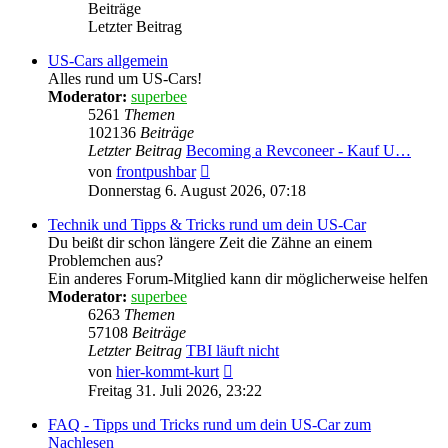
Beiträge
Letzter Beitrag
US-Cars allgemein
Alles rund um US-Cars!
Moderator:
superbee
5261
Themen
102136
Beiträge
Letzter Beitrag
Becoming a Revconeer - Kauf U…
Neuester
von
frontpushbar
Beitrag
Donnerstag 6. August 2026, 07:18
Technik und Tipps & Tricks rund um dein US-Car
Du beißt dir schon längere Zeit die Zähne an einem
Problemchen aus?
Ein anderes Forum-Mitglied kann dir möglicherweise helfen
Moderator:
superbee
6263
Themen
57108
Beiträge
Letzter Beitrag
TBI läuft nicht
Neuester
von
hier-kommt-kurt
Beitrag
Freitag 31. Juli 2026, 23:22
FAQ - Tipps und Tricks rund um dein US-Car zum
Nachlesen