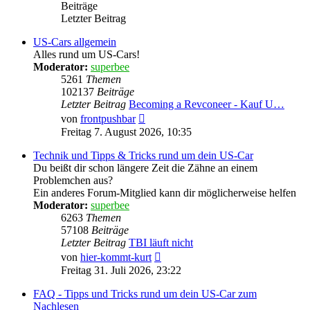
Beiträge
Letzter Beitrag
US-Cars allgemein
Alles rund um US-Cars!
Moderator:
superbee
5261
Themen
102137
Beiträge
Letzter Beitrag
Becoming a Revconeer - Kauf U…
Neuester
von
frontpushbar
Beitrag
Freitag 7. August 2026, 10:35
Technik und Tipps & Tricks rund um dein US-Car
Du beißt dir schon längere Zeit die Zähne an einem
Problemchen aus?
Ein anderes Forum-Mitglied kann dir möglicherweise helfen
Moderator:
superbee
6263
Themen
57108
Beiträge
Letzter Beitrag
TBI läuft nicht
Neuester
von
hier-kommt-kurt
Beitrag
Freitag 31. Juli 2026, 23:22
FAQ - Tipps und Tricks rund um dein US-Car zum
Nachlesen