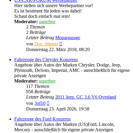
US-CAR-FORUM Werbepartner
Hier stellen sich unsere Werbepartner vor!
Es ist bestimmt für jeden was dabei!
Schaut doch einfach mal rein!
Moderator:
superbee
2
Themen
2
Beiträge
Letzter Beitrag
Mopargarage
Neuester
von
Doc_Stinger
Beitrag
Donnerstag 22. März 2018, 08:20
Fahrzeuge des Chrysler Konzerns
Angebote über Autos der Marken Chrysler, Dodge, Jeep,
Plymouth, DeSoto, Imperial, AMC - ausschließlich für eigene
private Anzeigen
Moderator:
superbee
117
Themen
958
Beiträge
Letzter Beitrag
2011 Jeep. GC 3.6 V6 Overland
Neuester
von
3of10
Beitrag
Donnerstag 23. April 2026, 19:58
Fahrzeuge des Ford Konzerns
Angebote über Autos der Marken (US)Ford, Lincoln,
Mercury - ausschließlich für eigene private Anzeigen