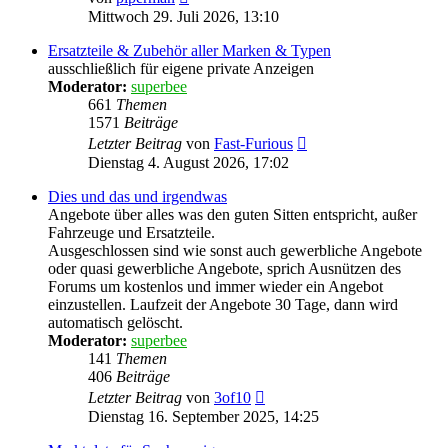
Beitrag
Mittwoch 29. Juli 2026, 13:10
Ersatzteile & Zubehör aller Marken & Typen
ausschließlich für eigene private Anzeigen
Moderator:
superbee
661
Themen
1571
Beiträge
Neuester
Letzter Beitrag
von
Fast-Furious
Beitrag
Dienstag 4. August 2026, 17:02
Dies und das und irgendwas
Angebote über alles was den guten Sitten entspricht, außer
Fahrzeuge und Ersatzteile.
Ausgeschlossen sind wie sonst auch gewerbliche Angebote
oder quasi gewerbliche Angebote, sprich Ausnützen des
Forums um kostenlos und immer wieder ein Angebot
einzustellen. Laufzeit der Angebote 30 Tage, dann wird
automatisch gelöscht.
Moderator:
superbee
141
Themen
406
Beiträge
Neuester
Letzter Beitrag
von
3of10
Beitrag
Dienstag 16. September 2025, 14:25