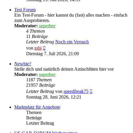
Test Forum
Ein Test-Forum - hier kannst du (fast) alles machen - einfach
zum Ausprobieren.
Moderator:
superbee
4
Themen
11
Beiträge
Letzter Beitrag
Noch ein Versuch
Neuester
von
tobi
Beitrag
Dienstag 7. Juli 2026, 21:09
Newbie?
Stelle dich und natürlich deinen Amischlitten hier vor
Moderator:
superbee
1187
Themen
21957
Beiträge
Neuester
Letzter Beitrag
von
speedfreak75
Beitrag
Sonntag 28. Juni 2026, 12:21
Marktplatz für Angebote
Themen
Beiträge
Letzter Beitrag