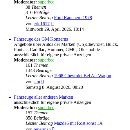
Moderator:
superbee
38
Themen
316
Beiträge
Letzter Beitrag
Ford Ranchero 1978
Neuester
von
eric1617
Beitrag
Mittwoch 29. April 2026, 10:14
Fahrzeuge des GM Konzerns
Angebote über Autos der Marken (US)Chevrolet, Buick,
Pontiac, Cadillac, Hummer, GMC, Oldsmobile -
ausschließlich für eigene private Anzeigen
Moderator:
superbee
161
Themen
1343
Beiträge
Letzter Beitrag
1968 Chevrolet Bel Air Wagon
Neuester
von
sim
Beitrag
Samstag 8. August 2026, 08:20
Fahrzeuge aller anderen Marken
ausschließlich für eigene private Anzeigen
Moderator:
superbee
157
Themen
858
Beiträge
Letzter Beitrag
Mazda6 mit Rost sonst 1A
Neuester
von
piperman