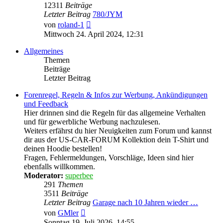
12311
Beiträge
Letzter Beitrag
780/JYM
Neuester
von
roland-1
Beitrag
Mittwoch 24. April 2024, 12:31
Allgemeines
Themen
Beiträge
Letzter Beitrag
Forenregel, Regeln & Infos zur Werbung, Ankündigungen
und Feedback
Hier drinnen sind die Regeln für das allgemeine Verhalten
und für gewerbliche Werbung nachzulesen.
Weiters erfährst du hier Neuigkeiten zum Forum und kannst
dir aus der US-CAR-FORUM Kollektion dein T-Shirt und
deinen Hoodie bestellen!
Fragen, Fehlermeldungen, Vorschläge, Ideen sind hier
ebenfalls willkommen.
Moderator:
superbee
291
Themen
3511
Beiträge
Letzter Beitrag
Garage nach 10 Jahren wieder …
Neuester
von
GMler
Beitrag
Sonntag 19. Juli 2026, 14:55