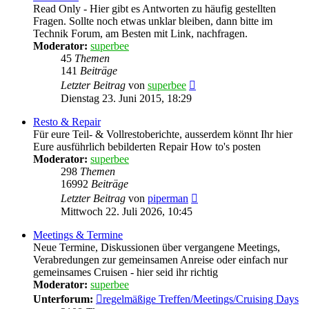
Read Only - Hier gibt es Antworten zu häufig gestellten
Fragen. Sollte noch etwas unklar bleiben, dann bitte im
Technik Forum, am Besten mit Link, nachfragen.
Moderator:
superbee
45
Themen
141
Beiträge
Neuester
Letzter Beitrag
von
superbee
Beitrag
Dienstag 23. Juni 2015, 18:29
Resto & Repair
Für eure Teil- & Vollrestoberichte, ausserdem könnt Ihr hier
Eure ausführlich bebilderten Repair How to's posten
Moderator:
superbee
298
Themen
16992
Beiträge
Neuester
Letzter Beitrag
von
piperman
Beitrag
Mittwoch 22. Juli 2026, 10:45
Meetings & Termine
Neue Termine, Diskussionen über vergangene Meetings,
Verabredungen zur gemeinsamen Anreise oder einfach nur
gemeinsames Cruisen - hier seid ihr richtig
Moderator:
superbee
Unterforum:
regelmäßige Treffen/Meetings/Cruising Days