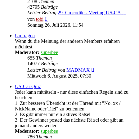
2108
Themen
42795
Beiträge
Letzter Beitrag
29. Crocodile - Meeting US-CA…
Neuester
von
tobi
Beitrag
Sonntag 26. Juli 2026, 11:54
Umfragen
Wenn du die Meinung der anderen Members erfahren
möchtest
Moderator:
superbee
655
Themen
14077
Beiträge
Neuester
Letzter Beitrag
von
MADMAX
Beitrag
Mittwoch 6. August 2025, 07:30
US-Car Quiz
Jeder kann miträtseln - nur diese einfachen Regeln sind zu
beachten ...
1. Zur besseren Übersicht ist der Thread mit "No. xx /
NickName oder Titel" zu benennen
2. Es gibt immer nur ein aktives Rätsel
3. Der Gewinner posted das nächste Rätsel oder gibt an
jemand anders weiter
Moderator:
superbee
786
Themen