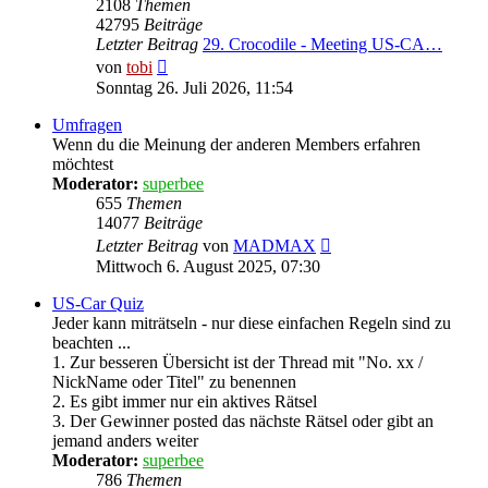
2108
Themen
42795
Beiträge
Letzter Beitrag
29. Crocodile - Meeting US-CA…
Neuester
von
tobi
Beitrag
Sonntag 26. Juli 2026, 11:54
Umfragen
Wenn du die Meinung der anderen Members erfahren
möchtest
Moderator:
superbee
655
Themen
14077
Beiträge
Neuester
Letzter Beitrag
von
MADMAX
Beitrag
Mittwoch 6. August 2025, 07:30
US-Car Quiz
Jeder kann miträtseln - nur diese einfachen Regeln sind zu
beachten ...
1. Zur besseren Übersicht ist der Thread mit "No. xx /
NickName oder Titel" zu benennen
2. Es gibt immer nur ein aktives Rätsel
3. Der Gewinner posted das nächste Rätsel oder gibt an
jemand anders weiter
Moderator:
superbee
786
Themen