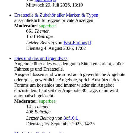
Beitrag
Mittwoch 29. Juli 2026, 13:10
Ersatzteile & Zubehör aller Marken & Typen
ausschließlich für eigene private Anzeigen
Moderator:
superbee
661
Themen
1571
Beiträge
Neuester
Letzter Beitrag
von
Fast-Furious
Beitrag
Dienstag 4. August 2026, 17:02
Dies und das und irgendwas
Angebote über alles was den guten Sitten entspricht, außer
Fahrzeuge und Ersatzteile.
Ausgeschlossen sind wie sonst auch gewerbliche Angebote
oder quasi gewerbliche Angebote, sprich Ausnützen des
Forums um kostenlos und immer wieder ein Angebot
einzustellen. Laufzeit der Angebote 30 Tage, dann wird
automatisch gelöscht.
Moderator:
superbee
141
Themen
406
Beiträge
Neuester
Letzter Beitrag
von
3of10
Beitrag
Dienstag 16. September 2025, 14:25