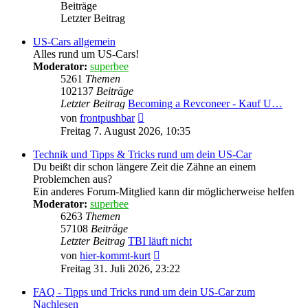
Beiträge
Letzter Beitrag
US-Cars allgemein
Alles rund um US-Cars!
Moderator:
superbee
5261
Themen
102137
Beiträge
Letzter Beitrag
Becoming a Revconeer - Kauf U…
Neuester
von
frontpushbar
Beitrag
Freitag 7. August 2026, 10:35
Technik und Tipps & Tricks rund um dein US-Car
Du beißt dir schon längere Zeit die Zähne an einem
Problemchen aus?
Ein anderes Forum-Mitglied kann dir möglicherweise helfen
Moderator:
superbee
6263
Themen
57108
Beiträge
Letzter Beitrag
TBI läuft nicht
Neuester
von
hier-kommt-kurt
Beitrag
Freitag 31. Juli 2026, 23:22
FAQ - Tipps und Tricks rund um dein US-Car zum
Nachlesen