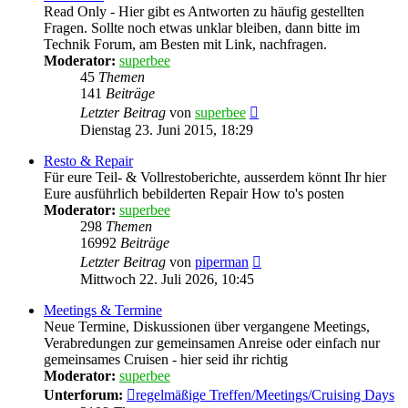
Read Only - Hier gibt es Antworten zu häufig gestellten
Fragen. Sollte noch etwas unklar bleiben, dann bitte im
Technik Forum, am Besten mit Link, nachfragen.
Moderator:
superbee
45
Themen
141
Beiträge
Neuester
Letzter Beitrag
von
superbee
Beitrag
Dienstag 23. Juni 2015, 18:29
Resto & Repair
Für eure Teil- & Vollrestoberichte, ausserdem könnt Ihr hier
Eure ausführlich bebilderten Repair How to's posten
Moderator:
superbee
298
Themen
16992
Beiträge
Neuester
Letzter Beitrag
von
piperman
Beitrag
Mittwoch 22. Juli 2026, 10:45
Meetings & Termine
Neue Termine, Diskussionen über vergangene Meetings,
Verabredungen zur gemeinsamen Anreise oder einfach nur
gemeinsames Cruisen - hier seid ihr richtig
Moderator:
superbee
Unterforum:
regelmäßige Treffen/Meetings/Cruising Days