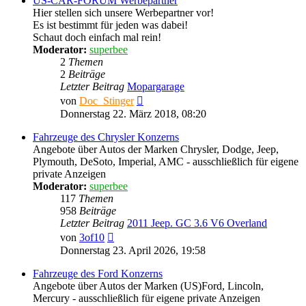
US-CAR-FORUM Werbepartner
Hier stellen sich unsere Werbepartner vor!
Es ist bestimmt für jeden was dabei!
Schaut doch einfach mal rein!
Moderator:
superbee
2
Themen
2
Beiträge
Letzter Beitrag
Mopargarage
Neuester
von
Doc_Stinger
Beitrag
Donnerstag 22. März 2018, 08:20
Fahrzeuge des Chrysler Konzerns
Angebote über Autos der Marken Chrysler, Dodge, Jeep,
Plymouth, DeSoto, Imperial, AMC - ausschließlich für eigene
private Anzeigen
Moderator:
superbee
117
Themen
958
Beiträge
Letzter Beitrag
2011 Jeep. GC 3.6 V6 Overland
Neuester
von
3of10
Beitrag
Donnerstag 23. April 2026, 19:58
Fahrzeuge des Ford Konzerns
Angebote über Autos der Marken (US)Ford, Lincoln,
Mercury - ausschließlich für eigene private Anzeigen