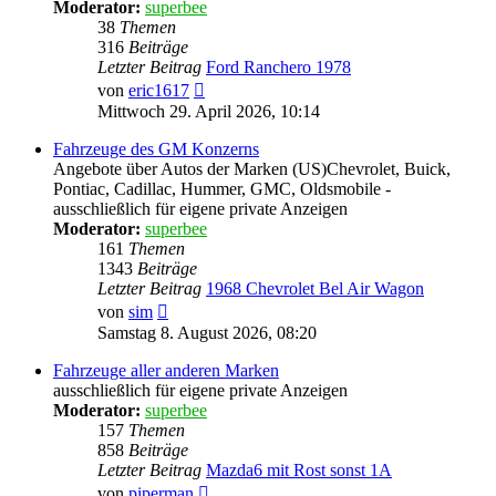
Moderator:
superbee
38
Themen
316
Beiträge
Letzter Beitrag
Ford Ranchero 1978
Neuester
von
eric1617
Beitrag
Mittwoch 29. April 2026, 10:14
Fahrzeuge des GM Konzerns
Angebote über Autos der Marken (US)Chevrolet, Buick,
Pontiac, Cadillac, Hummer, GMC, Oldsmobile -
ausschließlich für eigene private Anzeigen
Moderator:
superbee
161
Themen
1343
Beiträge
Letzter Beitrag
1968 Chevrolet Bel Air Wagon
Neuester
von
sim
Beitrag
Samstag 8. August 2026, 08:20
Fahrzeuge aller anderen Marken
ausschließlich für eigene private Anzeigen
Moderator:
superbee
157
Themen
858
Beiträge
Letzter Beitrag
Mazda6 mit Rost sonst 1A
Neuester
von
piperman