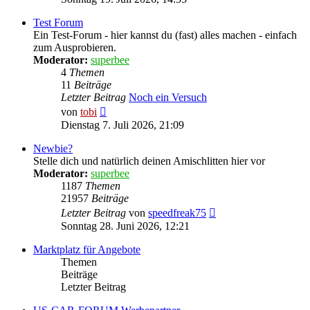
Test Forum
Ein Test-Forum - hier kannst du (fast) alles machen - einfach
zum Ausprobieren.
Moderator:
superbee
4
Themen
11
Beiträge
Letzter Beitrag
Noch ein Versuch
Neuester
von
tobi
Beitrag
Dienstag 7. Juli 2026, 21:09
Newbie?
Stelle dich und natürlich deinen Amischlitten hier vor
Moderator:
superbee
1187
Themen
21957
Beiträge
Neuester
Letzter Beitrag
von
speedfreak75
Beitrag
Sonntag 28. Juni 2026, 12:21
Marktplatz für Angebote
Themen
Beiträge
Letzter Beitrag