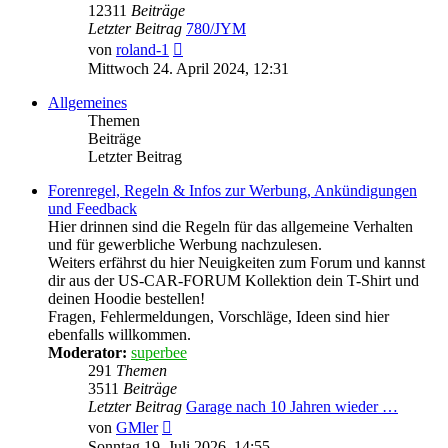
12311
Beiträge
Letzter Beitrag
780/JYM
Neuester
von
roland-1
Beitrag
Mittwoch 24. April 2024, 12:31
Allgemeines
Themen
Beiträge
Letzter Beitrag
Forenregel, Regeln & Infos zur Werbung, Ankündigungen
und Feedback
Hier drinnen sind die Regeln für das allgemeine Verhalten
und für gewerbliche Werbung nachzulesen.
Weiters erfährst du hier Neuigkeiten zum Forum und kannst
dir aus der US-CAR-FORUM Kollektion dein T-Shirt und
deinen Hoodie bestellen!
Fragen, Fehlermeldungen, Vorschläge, Ideen sind hier
ebenfalls willkommen.
Moderator:
superbee
291
Themen
3511
Beiträge
Letzter Beitrag
Garage nach 10 Jahren wieder …
Neuester
von
GMler
Beitrag
Sonntag 19. Juli 2026, 14:55