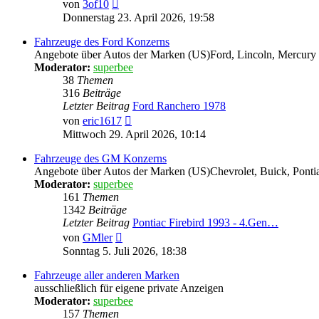
Neuester
von
3of10
Beitrag
Donnerstag 23. April 2026, 19:58
Fahrzeuge des Ford Konzerns
Angebote über Autos der Marken (US)Ford, Lincoln, Mercury - 
Moderator:
superbee
38
Themen
316
Beiträge
Letzter Beitrag
Ford Ranchero 1978
Neuester
von
eric1617
Beitrag
Mittwoch 29. April 2026, 10:14
Fahrzeuge des GM Konzerns
Angebote über Autos der Marken (US)Chevrolet, Buick, Pontia
Moderator:
superbee
161
Themen
1342
Beiträge
Letzter Beitrag
Pontiac Firebird 1993 - 4.Gen…
Neuester
von
GMler
Beitrag
Sonntag 5. Juli 2026, 18:38
Fahrzeuge aller anderen Marken
ausschließlich für eigene private Anzeigen
Moderator:
superbee
157
Themen