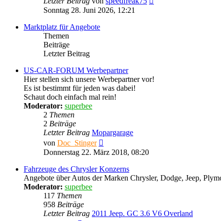
Letzter Beitrag
von
speedfreak75
Beitrag
Sonntag 28. Juni 2026, 12:21
Marktplatz für Angebote
Themen
Beiträge
Letzter Beitrag
US-CAR-FORUM Werbepartner
Hier stellen sich unsere Werbepartner vor!
Es ist bestimmt für jeden was dabei!
Schaut doch einfach mal rein!
Moderator:
superbee
2
Themen
2
Beiträge
Letzter Beitrag
Mopargarage
Neuester
von
Doc_Stinger
Beitrag
Donnerstag 22. März 2018, 08:20
Fahrzeuge des Chrysler Konzerns
Angebote über Autos der Marken Chrysler, Dodge, Jeep, Plymou
Moderator:
superbee
117
Themen
958
Beiträge
Letzter Beitrag
2011 Jeep. GC 3.6 V6 Overland