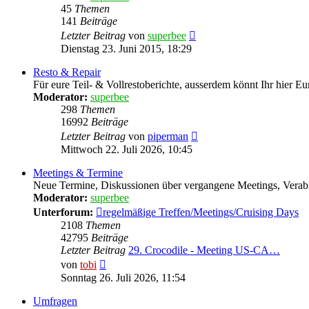
45
Themen
141
Beiträge
Neuester
Letzter Beitrag
von
superbee
Beitrag
Dienstag 23. Juni 2015, 18:29
Resto & Repair
Für eure Teil- & Vollrestoberichte, ausserdem könnt Ihr hier Eu
Moderator:
superbee
298
Themen
16992
Beiträge
Neuester
Letzter Beitrag
von
piperman
Beitrag
Mittwoch 22. Juli 2026, 10:45
Meetings & Termine
Neue Termine, Diskussionen über vergangene Meetings, Verabre
Moderator:
superbee
Unterforum:
regelmäßige Treffen/Meetings/Cruising Days
2108
Themen
42795
Beiträge
Letzter Beitrag
29. Crocodile - Meeting US-CA…
Neuester
von
tobi
Beitrag
Sonntag 26. Juli 2026, 11:54
Umfragen