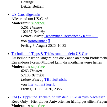
Beiträge
Letzter Beitrag
US-Cars allgemein
Alles rund um US-Cars!
Moderator:
superbee
5261
Themen
102137
Beiträge
Letzter Beitrag
Becoming a Revconeer - Kauf U…
Neuester
von
frontpushbar
Beitrag
Freitag 7. August 2026, 10:35
Technik und Tipps & Tricks rund um dein US-Car
Du beißt dir schon längere Zeit die Zähne an einem Problemch
Ein anderes Forum-Mitglied kann dir möglicherweise helfen
Moderator:
superbee
6263
Themen
57108
Beiträge
Letzter Beitrag
TBI läuft nicht
Neuester
von
hier-kommt-kurt
Beitrag
Freitag 31. Juli 2026, 23:22
FAQ - Tipps und Tricks rund um dein US-Car zum Nachlesen
Read Only - Hier gibt es Antworten zu häufig gestellten Fragen
Moderator:
superbee