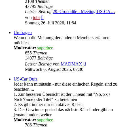
2108
Themen
42795
Beiträge
Letzter Beitrag
29. Crocodile - Meeting US-CA…
Neuester
von
tobi
Beitrag
Sonntag 26. Juli 2026, 11:54
Umfragen
Wenn du die Meinung der anderen Members erfahren
möchtest
Moderator:
superbee
655
Themen
14077
Beiträge
Neuester
Letzter Beitrag
von
MADMAX
Beitrag
Mittwoch 6. August 2025, 07:30
US-Car Quiz
Jeder kann miträtseln - nur diese einfachen Regeln sind zu
beachten ...
1. Zur besseren Übersicht ist der Thread mit "No. xx /
NickName oder Titel" zu benennen
2. Es gibt immer nur ein aktives Rätsel
3. Der Gewinner posted das nächste Rätsel oder gibt an
jemand anders weiter
Moderator:
superbee
786
Themen