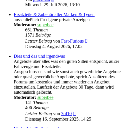
Beitrag
Mittwoch 29. Juli 2026, 13:10
Ersatzteile & Zubehör aller Marken & Typen
ausschließlich für eigene private Anzeigen
Moderator:
superbee
661
Themen
1571
Beiträge
Neuester
Letzter Beitrag
von
Fast-Furious
Beitrag
Dienstag 4. August 2026, 17:02
Dies und das und irgendwas
Angebote über alles was den guten Sitten entspricht, außer
Fahrzeuge und Ersatzteile.
Ausgeschlossen sind wie sonst auch gewerbliche Angebote
oder quasi gewerbliche Angebote, sprich Ausnützen des
Forums um kostenlos und immer wieder ein Angebot
einzustellen. Laufzeit der Angebote 30 Tage, dann wird
automatisch gelöscht.
Moderator:
superbee
141
Themen
406
Beiträge
Neuester
Letzter Beitrag
von
3of10
Beitrag
Dienstag 16. September 2025, 14:25