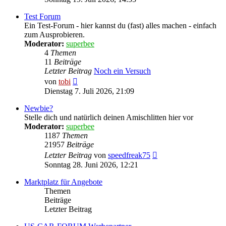
Test Forum
Ein Test-Forum - hier kannst du (fast) alles machen - einfach
zum Ausprobieren.
Moderator:
superbee
4
Themen
11
Beiträge
Letzter Beitrag
Noch ein Versuch
Neuester
von
tobi
Beitrag
Dienstag 7. Juli 2026, 21:09
Newbie?
Stelle dich und natürlich deinen Amischlitten hier vor
Moderator:
superbee
1187
Themen
21957
Beiträge
Neuester
Letzter Beitrag
von
speedfreak75
Beitrag
Sonntag 28. Juni 2026, 12:21
Marktplatz für Angebote
Themen
Beiträge
Letzter Beitrag