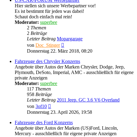
US-CAR-FORUM Werbepartner
Hier stellen sich unsere Werbepartner vor!
Es ist bestimmt für jeden was dabei!
Schaut doch einfach mal rein!
Moderator:
superbee
2
Themen
2
Beiträge
Letzter Beitrag
Mopargarage
Neuester
von
Doc_Stinger
Beitrag
Donnerstag 22. März 2018, 08:20
Fahrzeuge des Chrysler Konzerns
Angebote über Autos der Marken Chrysler, Dodge, Jeep,
Plymouth, DeSoto, Imperial, AMC - ausschließlich für eigene
private Anzeigen
Moderator:
superbee
117
Themen
958
Beiträge
Letzter Beitrag
2011 Jeep. GC 3.6 V6 Overland
Neuester
von
3of10
Beitrag
Donnerstag 23. April 2026, 19:58
Fahrzeuge des Ford Konzerns
Angebote über Autos der Marken (US)Ford, Lincoln,
Mercury - ausschließlich für eigene private Anzeigen