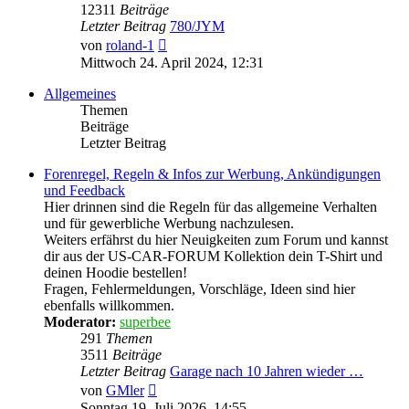
12311
Beiträge
Letzter Beitrag
780/JYM
Neuester
von
roland-1
Beitrag
Mittwoch 24. April 2024, 12:31
Allgemeines
Themen
Beiträge
Letzter Beitrag
Forenregel, Regeln & Infos zur Werbung, Ankündigungen
und Feedback
Hier drinnen sind die Regeln für das allgemeine Verhalten
und für gewerbliche Werbung nachzulesen.
Weiters erfährst du hier Neuigkeiten zum Forum und kannst
dir aus der US-CAR-FORUM Kollektion dein T-Shirt und
deinen Hoodie bestellen!
Fragen, Fehlermeldungen, Vorschläge, Ideen sind hier
ebenfalls willkommen.
Moderator:
superbee
291
Themen
3511
Beiträge
Letzter Beitrag
Garage nach 10 Jahren wieder …
Neuester
von
GMler
Beitrag
Sonntag 19. Juli 2026, 14:55