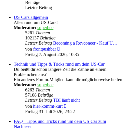
Beiträge
Letzter Beitrag
US-Cars allgemein
Alles rund um US-Cars!
Moderator:
superbee
5261
Themen
102137
Beiträge
Letzter Beitrag
Becoming a Revconeer - Kauf U…
Neuester
von
frontpushbar
Beitrag
Freitag 7. August 2026, 10:35
Technik und Tipps & Tricks rund um dein US-Car
Du beißt dir schon längere Zeit die Zähne an einem
Problemchen aus?
Ein anderes Forum-Mitglied kann dir möglicherweise helfen
Moderator:
superbee
6263
Themen
57108
Beiträge
Letzter Beitrag
TBI läuft nicht
Neuester
von
hier-kommt-kurt
Beitrag
Freitag 31. Juli 2026, 23:22
FAQ - Tipps und Tricks rund um dein US-Car zum
Nachlesen