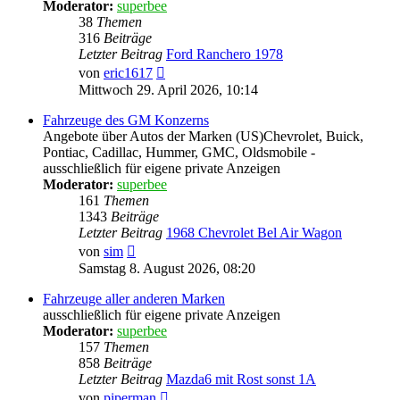
Moderator:
superbee
38
Themen
316
Beiträge
Letzter Beitrag
Ford Ranchero 1978
Neuester
von
eric1617
Beitrag
Mittwoch 29. April 2026, 10:14
Fahrzeuge des GM Konzerns
Angebote über Autos der Marken (US)Chevrolet, Buick,
Pontiac, Cadillac, Hummer, GMC, Oldsmobile -
ausschließlich für eigene private Anzeigen
Moderator:
superbee
161
Themen
1343
Beiträge
Letzter Beitrag
1968 Chevrolet Bel Air Wagon
Neuester
von
sim
Beitrag
Samstag 8. August 2026, 08:20
Fahrzeuge aller anderen Marken
ausschließlich für eigene private Anzeigen
Moderator:
superbee
157
Themen
858
Beiträge
Letzter Beitrag
Mazda6 mit Rost sonst 1A
Neuester
von
piperman