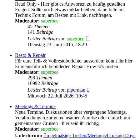
Read Only - Hier gibt es Antworten zu häufig gestellten
Fragen. Sollte noch etwas unklar bleiben, dann bitte im
Technik Forum, am Besten mit Link, nachfragen.
Moderator:
superbee
45
Themen
141
Beiträge
Neuester
Letzter Beitrag
von
superbee
Beitrag
Dienstag 23. Juni 2015, 18:29
Resto & Repair
Für eure Teil- & Vollrestoberichte, ausserdem könnt Ihr hier
Eure ausführlich bebilderten Repair How to's posten
Moderator:
superbee
298
Themen
16992
Beiträge
Neuester
Letzter Beitrag
von
piperman
Beitrag
Mittwoch 22. Juli 2026, 10:45
Meetings & Termine
Neue Termine, Diskussionen über vergangene Meetings,
Verabredungen zur gemeinsamen Anreise oder einfach nur
gemeinsames Cruisen - hier seid ihr richtig
Moderator:
superbee
Unterforum:
regelmäßige Treffen/Meetings/Cruising Days