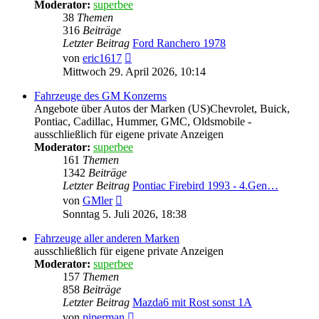
Moderator:
superbee
38
Themen
316
Beiträge
Letzter Beitrag
Ford Ranchero 1978
Neuester
von
eric1617
Beitrag
Mittwoch 29. April 2026, 10:14
Fahrzeuge des GM Konzerns
Angebote über Autos der Marken (US)Chevrolet, Buick,
Pontiac, Cadillac, Hummer, GMC, Oldsmobile -
ausschließlich für eigene private Anzeigen
Moderator:
superbee
161
Themen
1342
Beiträge
Letzter Beitrag
Pontiac Firebird 1993 - 4.Gen…
Neuester
von
GMler
Beitrag
Sonntag 5. Juli 2026, 18:38
Fahrzeuge aller anderen Marken
ausschließlich für eigene private Anzeigen
Moderator:
superbee
157
Themen
858
Beiträge
Letzter Beitrag
Mazda6 mit Rost sonst 1A
Neuester
von
piperman