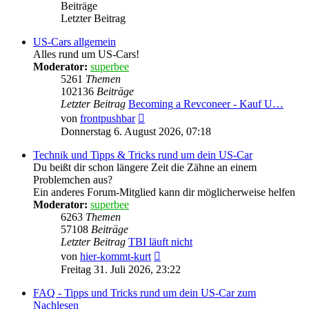
Beiträge
Letzter Beitrag
US-Cars allgemein
Alles rund um US-Cars!
Moderator:
superbee
5261
Themen
102136
Beiträge
Letzter Beitrag
Becoming a Revconeer - Kauf U…
Neuester
von
frontpushbar
Beitrag
Donnerstag 6. August 2026, 07:18
Technik und Tipps & Tricks rund um dein US-Car
Du beißt dir schon längere Zeit die Zähne an einem
Problemchen aus?
Ein anderes Forum-Mitglied kann dir möglicherweise helfen
Moderator:
superbee
6263
Themen
57108
Beiträge
Letzter Beitrag
TBI läuft nicht
Neuester
von
hier-kommt-kurt
Beitrag
Freitag 31. Juli 2026, 23:22
FAQ - Tipps und Tricks rund um dein US-Car zum
Nachlesen