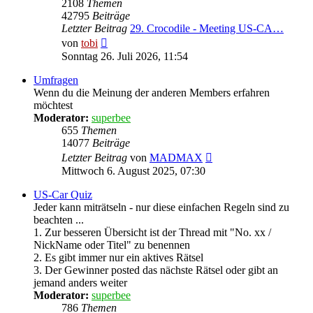
2108
Themen
42795
Beiträge
Letzter Beitrag
29. Crocodile - Meeting US-CA…
Neuester
von
tobi
Beitrag
Sonntag 26. Juli 2026, 11:54
Umfragen
Wenn du die Meinung der anderen Members erfahren
möchtest
Moderator:
superbee
655
Themen
14077
Beiträge
Neuester
Letzter Beitrag
von
MADMAX
Beitrag
Mittwoch 6. August 2025, 07:30
US-Car Quiz
Jeder kann miträtseln - nur diese einfachen Regeln sind zu
beachten ...
1. Zur besseren Übersicht ist der Thread mit "No. xx /
NickName oder Titel" zu benennen
2. Es gibt immer nur ein aktives Rätsel
3. Der Gewinner posted das nächste Rätsel oder gibt an
jemand anders weiter
Moderator:
superbee
786
Themen