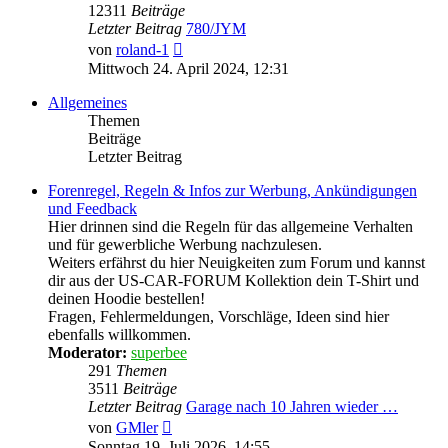
12311
Beiträge
Letzter Beitrag
780/JYM
Neuester
von
roland-1
Beitrag
Mittwoch 24. April 2024, 12:31
Allgemeines
Themen
Beiträge
Letzter Beitrag
Forenregel, Regeln & Infos zur Werbung, Ankündigungen
und Feedback
Hier drinnen sind die Regeln für das allgemeine Verhalten
und für gewerbliche Werbung nachzulesen.
Weiters erfährst du hier Neuigkeiten zum Forum und kannst
dir aus der US-CAR-FORUM Kollektion dein T-Shirt und
deinen Hoodie bestellen!
Fragen, Fehlermeldungen, Vorschläge, Ideen sind hier
ebenfalls willkommen.
Moderator:
superbee
291
Themen
3511
Beiträge
Letzter Beitrag
Garage nach 10 Jahren wieder …
Neuester
von
GMler
Beitrag
Sonntag 19. Juli 2026, 14:55