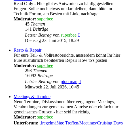
Read Only - Hier gibt es Antworten zu häufig gestellten
Fragen. Sollte noch etwas unklar bleiben, dann bitte im
Technik Forum, am Besten mit Link, nachfragen.
Moderator:
superbee
45
Themen
141
Beiträge
Neuester
Letzter Beitrag
von
superbee
Beitrag
Dienstag 23. Juni 2015, 18:29
Resto & Repair
Für eure Teil- & Vollrestoberichte, ausserdem könnt Ihr hier
Eure ausführlich bebilderten Repair How to's posten
Moderator:
superbee
298
Themen
16992
Beiträge
Neuester
Letzter Beitrag
von
piperman
Beitrag
Mittwoch 22. Juli 2026, 10:45
Meetings & Termine
Neue Termine, Diskussionen über vergangene Meetings,
Verabredungen zur gemeinsamen Anreise oder einfach nur
gemeinsames Cruisen - hier seid ihr richtig
Moderator:
superbee
Unterforum:
regelmäßige Treffen/Meetings/Cruising Days