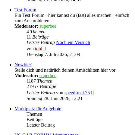
Test Forum
Ein Test-Forum - hier kannst du (fast) alles machen - einfach
zum Ausprobieren.
Moderator:
superbee
4
Themen
11
Beiträge
Letzter Beitrag
Noch ein Versuch
Neuester
von
tobi
Beitrag
Dienstag 7. Juli 2026, 21:09
Newbie?
Stelle dich und natürlich deinen Amischlitten hier vor
Moderator:
superbee
1187
Themen
21957
Beiträge
Neuester
Letzter Beitrag
von
speedfreak75
Beitrag
Sonntag 28. Juni 2026, 12:21
Marktplatz für Angebote
Themen
Beiträge
Letzter Beitrag