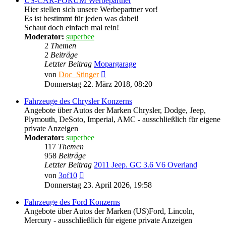
US-CAR-FORUM Werbepartner
Hier stellen sich unsere Werbepartner vor!
Es ist bestimmt für jeden was dabei!
Schaut doch einfach mal rein!
Moderator:
superbee
2
Themen
2
Beiträge
Letzter Beitrag
Mopargarage
Neuester
von
Doc_Stinger
Beitrag
Donnerstag 22. März 2018, 08:20
Fahrzeuge des Chrysler Konzerns
Angebote über Autos der Marken Chrysler, Dodge, Jeep,
Plymouth, DeSoto, Imperial, AMC - ausschließlich für eigene
private Anzeigen
Moderator:
superbee
117
Themen
958
Beiträge
Letzter Beitrag
2011 Jeep. GC 3.6 V6 Overland
Neuester
von
3of10
Beitrag
Donnerstag 23. April 2026, 19:58
Fahrzeuge des Ford Konzerns
Angebote über Autos der Marken (US)Ford, Lincoln,
Mercury - ausschließlich für eigene private Anzeigen