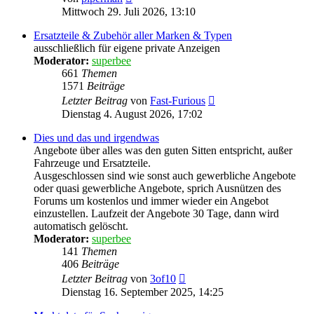
Beitrag
Mittwoch 29. Juli 2026, 13:10
Ersatzteile & Zubehör aller Marken & Typen
ausschließlich für eigene private Anzeigen
Moderator:
superbee
661
Themen
1571
Beiträge
Neuester
Letzter Beitrag
von
Fast-Furious
Beitrag
Dienstag 4. August 2026, 17:02
Dies und das und irgendwas
Angebote über alles was den guten Sitten entspricht, außer
Fahrzeuge und Ersatzteile.
Ausgeschlossen sind wie sonst auch gewerbliche Angebote
oder quasi gewerbliche Angebote, sprich Ausnützen des
Forums um kostenlos und immer wieder ein Angebot
einzustellen. Laufzeit der Angebote 30 Tage, dann wird
automatisch gelöscht.
Moderator:
superbee
141
Themen
406
Beiträge
Neuester
Letzter Beitrag
von
3of10
Beitrag
Dienstag 16. September 2025, 14:25