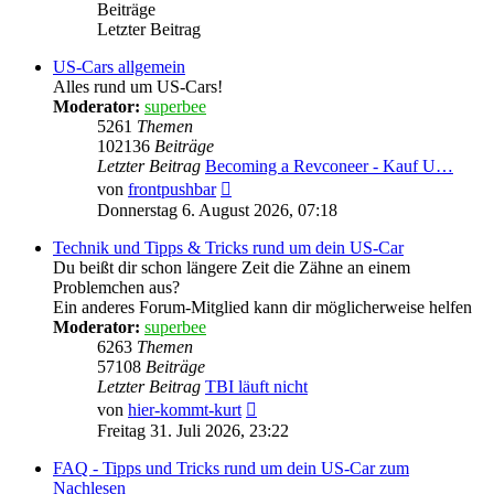
Beiträge
Letzter Beitrag
US-Cars allgemein
Alles rund um US-Cars!
Moderator:
superbee
5261
Themen
102136
Beiträge
Letzter Beitrag
Becoming a Revconeer - Kauf U…
Neuester
von
frontpushbar
Beitrag
Donnerstag 6. August 2026, 07:18
Technik und Tipps & Tricks rund um dein US-Car
Du beißt dir schon längere Zeit die Zähne an einem
Problemchen aus?
Ein anderes Forum-Mitglied kann dir möglicherweise helfen
Moderator:
superbee
6263
Themen
57108
Beiträge
Letzter Beitrag
TBI läuft nicht
Neuester
von
hier-kommt-kurt
Beitrag
Freitag 31. Juli 2026, 23:22
FAQ - Tipps und Tricks rund um dein US-Car zum
Nachlesen