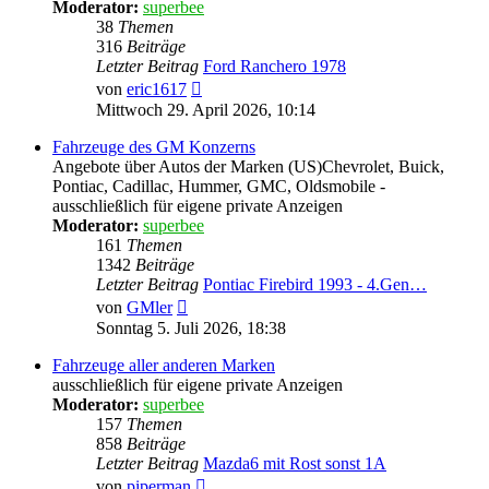
Moderator:
superbee
38
Themen
316
Beiträge
Letzter Beitrag
Ford Ranchero 1978
Neuester
von
eric1617
Beitrag
Mittwoch 29. April 2026, 10:14
Fahrzeuge des GM Konzerns
Angebote über Autos der Marken (US)Chevrolet, Buick,
Pontiac, Cadillac, Hummer, GMC, Oldsmobile -
ausschließlich für eigene private Anzeigen
Moderator:
superbee
161
Themen
1342
Beiträge
Letzter Beitrag
Pontiac Firebird 1993 - 4.Gen…
Neuester
von
GMler
Beitrag
Sonntag 5. Juli 2026, 18:38
Fahrzeuge aller anderen Marken
ausschließlich für eigene private Anzeigen
Moderator:
superbee
157
Themen
858
Beiträge
Letzter Beitrag
Mazda6 mit Rost sonst 1A
Neuester
von
piperman