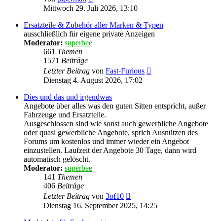
Beitrag
Mittwoch 29. Juli 2026, 13:10
Ersatzteile & Zubehör aller Marken & Typen
ausschließlich für eigene private Anzeigen
Moderator:
superbee
661
Themen
1571
Beiträge
Neuester
Letzter Beitrag
von
Fast-Furious
Beitrag
Dienstag 4. August 2026, 17:02
Dies und das und irgendwas
Angebote über alles was den guten Sitten entspricht, außer
Fahrzeuge und Ersatzteile.
Ausgeschlossen sind wie sonst auch gewerbliche Angebote
oder quasi gewerbliche Angebote, sprich Ausnützen des
Forums um kostenlos und immer wieder ein Angebot
einzustellen. Laufzeit der Angebote 30 Tage, dann wird
automatisch gelöscht.
Moderator:
superbee
141
Themen
406
Beiträge
Neuester
Letzter Beitrag
von
3of10
Beitrag
Dienstag 16. September 2025, 14:25