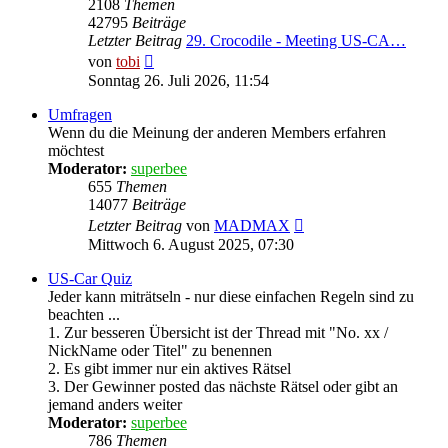
2108
Themen
42795
Beiträge
Letzter Beitrag
29. Crocodile - Meeting US-CA…
Neuester
von
tobi
Beitrag
Sonntag 26. Juli 2026, 11:54
Umfragen
Wenn du die Meinung der anderen Members erfahren
möchtest
Moderator:
superbee
655
Themen
14077
Beiträge
Neuester
Letzter Beitrag
von
MADMAX
Beitrag
Mittwoch 6. August 2025, 07:30
US-Car Quiz
Jeder kann miträtseln - nur diese einfachen Regeln sind zu
beachten ...
1. Zur besseren Übersicht ist der Thread mit "No. xx /
NickName oder Titel" zu benennen
2. Es gibt immer nur ein aktives Rätsel
3. Der Gewinner posted das nächste Rätsel oder gibt an
jemand anders weiter
Moderator:
superbee
786
Themen