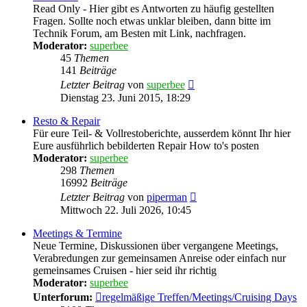
Read Only - Hier gibt es Antworten zu häufig gestellten
Fragen. Sollte noch etwas unklar bleiben, dann bitte im
Technik Forum, am Besten mit Link, nachfragen.
Moderator:
superbee
45
Themen
141
Beiträge
Neuester
Letzter Beitrag
von
superbee
Beitrag
Dienstag 23. Juni 2015, 18:29
Resto & Repair
Für eure Teil- & Vollrestoberichte, ausserdem könnt Ihr hier
Eure ausführlich bebilderten Repair How to's posten
Moderator:
superbee
298
Themen
16992
Beiträge
Neuester
Letzter Beitrag
von
piperman
Beitrag
Mittwoch 22. Juli 2026, 10:45
Meetings & Termine
Neue Termine, Diskussionen über vergangene Meetings,
Verabredungen zur gemeinsamen Anreise oder einfach nur
gemeinsames Cruisen - hier seid ihr richtig
Moderator:
superbee
Unterforum:
regelmäßige Treffen/Meetings/Cruising Days