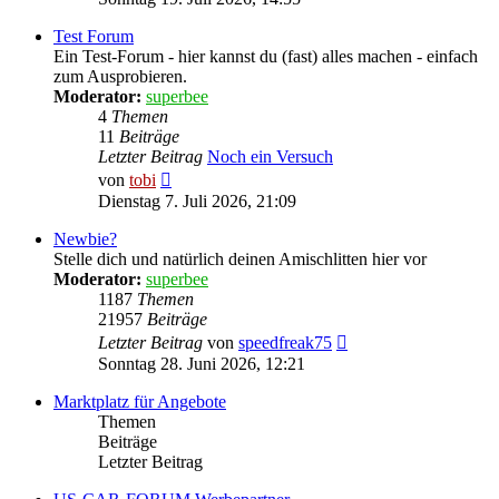
Test Forum
Ein Test-Forum - hier kannst du (fast) alles machen - einfach
zum Ausprobieren.
Moderator:
superbee
4
Themen
11
Beiträge
Letzter Beitrag
Noch ein Versuch
Neuester
von
tobi
Beitrag
Dienstag 7. Juli 2026, 21:09
Newbie?
Stelle dich und natürlich deinen Amischlitten hier vor
Moderator:
superbee
1187
Themen
21957
Beiträge
Neuester
Letzter Beitrag
von
speedfreak75
Beitrag
Sonntag 28. Juni 2026, 12:21
Marktplatz für Angebote
Themen
Beiträge
Letzter Beitrag