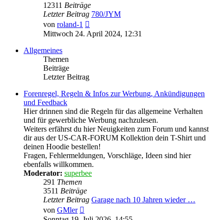
12311
Beiträge
Letzter Beitrag
780/JYM
Neuester
von
roland-1
Beitrag
Mittwoch 24. April 2024, 12:31
Allgemeines
Themen
Beiträge
Letzter Beitrag
Forenregel, Regeln & Infos zur Werbung, Ankündigungen
und Feedback
Hier drinnen sind die Regeln für das allgemeine Verhalten
und für gewerbliche Werbung nachzulesen.
Weiters erfährst du hier Neuigkeiten zum Forum und kannst
dir aus der US-CAR-FORUM Kollektion dein T-Shirt und
deinen Hoodie bestellen!
Fragen, Fehlermeldungen, Vorschläge, Ideen sind hier
ebenfalls willkommen.
Moderator:
superbee
291
Themen
3511
Beiträge
Letzter Beitrag
Garage nach 10 Jahren wieder …
Neuester
von
GMler
Beitrag
Sonntag 19. Juli 2026, 14:55