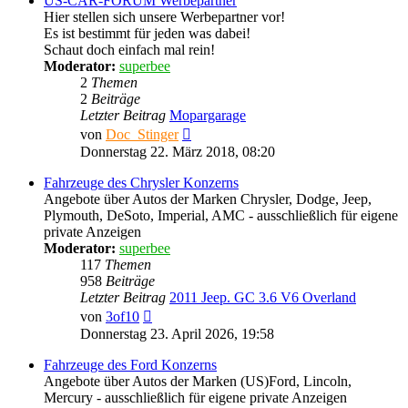
US-CAR-FORUM Werbepartner
Hier stellen sich unsere Werbepartner vor!
Es ist bestimmt für jeden was dabei!
Schaut doch einfach mal rein!
Moderator:
superbee
2
Themen
2
Beiträge
Letzter Beitrag
Mopargarage
Neuester
von
Doc_Stinger
Beitrag
Donnerstag 22. März 2018, 08:20
Fahrzeuge des Chrysler Konzerns
Angebote über Autos der Marken Chrysler, Dodge, Jeep,
Plymouth, DeSoto, Imperial, AMC - ausschließlich für eigene
private Anzeigen
Moderator:
superbee
117
Themen
958
Beiträge
Letzter Beitrag
2011 Jeep. GC 3.6 V6 Overland
Neuester
von
3of10
Beitrag
Donnerstag 23. April 2026, 19:58
Fahrzeuge des Ford Konzerns
Angebote über Autos der Marken (US)Ford, Lincoln,
Mercury - ausschließlich für eigene private Anzeigen