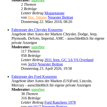
Moderator:
superbee
2
Themen
2
Beiträge
Letzter Beitrag
Mopargarage
von
Doc_Stinger
Neuester Beitrag
Donnerstag 22. März 2018, 08:20
Fahrzeuge des Chrysler Konzerns
Angebote über Autos der Marken Chrysler, Dodge, Jeep,
Plymouth, DeSoto, Imperial, AMC - ausschließlich für eigene
private Anzeigen
Moderator:
superbee
117
Themen
958
Beiträge
Letzter Beitrag
2011 Jeep. GC 3.6 V6 Overland
von
3of10
Neuester Beitrag
Donnerstag 23. April 2026, 19:58
Fahrzeuge des Ford Konzerns
Angebote über Autos der Marken (US)Ford, Lincoln,
Mercury - ausschließlich für eigene private Anzeigen
Moderator:
superbee
38
Themen
316
Beiträge
Letzter Beitrag
Ford Ranchero 1978
von
eric1617
Neuester Beitrag