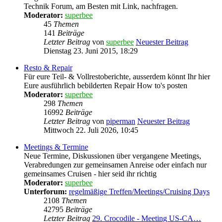
Technik Forum, am Besten mit Link, nachfragen.
Moderator:
superbee
45
Themen
141
Beiträge
Letzter Beitrag
von
superbee
Neuester Beitrag
Dienstag 23. Juni 2015, 18:29
Resto & Repair
Für eure Teil- & Vollrestoberichte, ausserdem könnt Ihr hier
Eure ausführlich bebilderten Repair How to's posten
Moderator:
superbee
298
Themen
16992
Beiträge
Letzter Beitrag
von
piperman
Neuester Beitrag
Mittwoch 22. Juli 2026, 10:45
Meetings & Termine
Neue Termine, Diskussionen über vergangene Meetings,
Verabredungen zur gemeinsamen Anreise oder einfach nur
gemeinsames Cruisen - hier seid ihr richtig
Moderator:
superbee
Unterforum:
regelmäßige Treffen/Meetings/Cruising Days
2108
Themen
42795
Beiträge
Letzter Beitrag
29. Crocodile - Meeting US-CA…