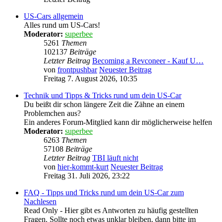
US-Cars allgemein
Alles rund um US-Cars!
Moderator:
superbee
5261
Themen
102137
Beiträge
Letzter Beitrag
Becoming a Revconeer - Kauf U…
von
frontpushbar
Neuester Beitrag
Freitag 7. August 2026, 10:35
Technik und Tipps & Tricks rund um dein US-Car
Du beißt dir schon längere Zeit die Zähne an einem
Problemchen aus?
Ein anderes Forum-Mitglied kann dir möglicherweise helfen
Moderator:
superbee
6263
Themen
57108
Beiträge
Letzter Beitrag
TBI läuft nicht
von
hier-kommt-kurt
Neuester Beitrag
Freitag 31. Juli 2026, 23:22
FAQ - Tipps und Tricks rund um dein US-Car zum
Nachlesen
Read Only - Hier gibt es Antworten zu häufig gestellten
Fragen. Sollte noch etwas unklar bleiben, dann bitte im