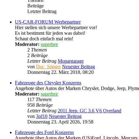
Themen
Beiträge
Letzter Beitrag
US-CAR-FORUM Werbepartner
Hier stellen sich unsere Werbepartner vor!
Es ist bestimmt für jeden was dabei!
Schaut doch einfach mal rein!
Moderator:
superbee
2
Themen
2
Beiträge
Letzter Beitrag
Mopargarage
von
Doc_Stinger
Neuester Beitrag
Donnerstag 22. März 2018, 08:20
Fahrzeuge des Chrysler Konzerns
Angebote über Autos der Marken Chrysler, Dodge, Jeep, Plymou
Moderator:
superbee
117
Themen
958
Beiträge
Letzter Beitrag
2011 Jeep. GC 3.6 V6 Overland
von
3of10
Neuester Beitrag
Donnerstag 23. April 2026, 19:58
Fahrzeuge des Ford Konzerns
Angebote über Autos der Marken (US)Ford, Lincoln, Mercury - 