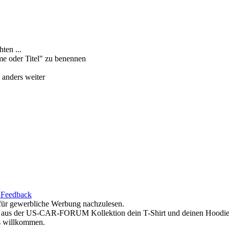
ten ...
me oder Titel" zu benennen
 anders weiter
 Feedback
d für gewerbliche Werbung nachzulesen.
ir aus der US-CAR-FORUM Kollektion dein T-Shirt und deinen Hoodie 
ls willkommen.