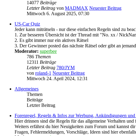
14077
Beiträge
Letzter Beitrag
von
MADMAX
Neuester Beitrag
Mittwoch 6. August 2025, 07:30
US-Car Quiz
Jeder kann miträtseln - nur diese einfachen Regeln sind zu beach
1. Zur besseren Übersicht ist der Thread mit "No. xx / NickNa
2. Es gibt immer nur ein aktives Rätsel
3. Der Gewinner posted das nächste Rätsel oder gibt an jemand
Moderator:
superbee
786
Themen
12311
Beiträge
Letzter Beitrag
780/JYM
von
roland-1
Neuester Beitrag
Mittwoch 24. April 2024, 12:31
Allgemeines
Themen
Beiträge
Letzter Beitrag
Forenregel, Regeln & Infos zur Werbung, Ankündigungen und
Hier drinnen sind die Regeln für das allgemeine Verhalten un
Weiters erfährst du hier Neuigkeiten zum Forum und kannst d
Fragen, Fehlermeldungen, Vorschläge, Ideen sind hier ebenfal