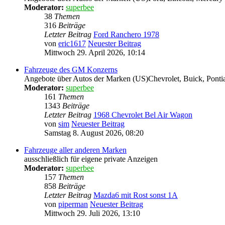
Moderator:
superbee
38
Themen
316
Beiträge
Letzter Beitrag
Ford Ranchero 1978
von
eric1617
Neuester Beitrag
Mittwoch 29. April 2026, 10:14
Fahrzeuge des GM Konzerns
Angebote über Autos der Marken (US)Chevrolet, Buick, Pontia
Moderator:
superbee
161
Themen
1343
Beiträge
Letzter Beitrag
1968 Chevrolet Bel Air Wagon
von
sim
Neuester Beitrag
Samstag 8. August 2026, 08:20
Fahrzeuge aller anderen Marken
ausschließlich für eigene private Anzeigen
Moderator:
superbee
157
Themen
858
Beiträge
Letzter Beitrag
Mazda6 mit Rost sonst 1A
von
piperman
Neuester Beitrag
Mittwoch 29. Juli 2026, 13:10