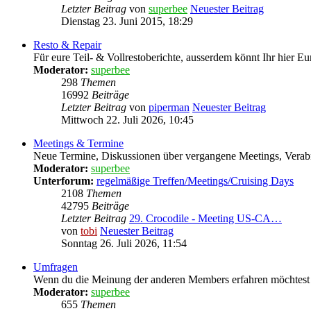
Letzter Beitrag
von
superbee
Neuester Beitrag
Dienstag 23. Juni 2015, 18:29
Resto & Repair
Für eure Teil- & Vollrestoberichte, ausserdem könnt Ihr hier Eu
Moderator:
superbee
298
Themen
16992
Beiträge
Letzter Beitrag
von
piperman
Neuester Beitrag
Mittwoch 22. Juli 2026, 10:45
Meetings & Termine
Neue Termine, Diskussionen über vergangene Meetings, Verabre
Moderator:
superbee
Unterforum:
regelmäßige Treffen/Meetings/Cruising Days
2108
Themen
42795
Beiträge
Letzter Beitrag
29. Crocodile - Meeting US-CA…
von
tobi
Neuester Beitrag
Sonntag 26. Juli 2026, 11:54
Umfragen
Wenn du die Meinung der anderen Members erfahren möchtest
Moderator:
superbee
655
Themen