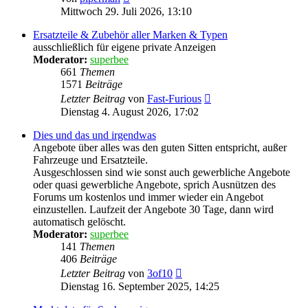
Beitrag
Mittwoch 29. Juli 2026, 13:10
Ersatzteile & Zubehör aller Marken & Typen
ausschließlich für eigene private Anzeigen
Moderator:
superbee
661
Themen
1571
Beiträge
Neuester
Letzter Beitrag
von
Fast-Furious
Beitrag
Dienstag 4. August 2026, 17:02
Dies und das und irgendwas
Angebote über alles was den guten Sitten entspricht, außer
Fahrzeuge und Ersatzteile.
Ausgeschlossen sind wie sonst auch gewerbliche Angebote
oder quasi gewerbliche Angebote, sprich Ausnützen des
Forums um kostenlos und immer wieder ein Angebot
einzustellen. Laufzeit der Angebote 30 Tage, dann wird
automatisch gelöscht.
Moderator:
superbee
141
Themen
406
Beiträge
Neuester
Letzter Beitrag
von
3of10
Beitrag
Dienstag 16. September 2025, 14:25