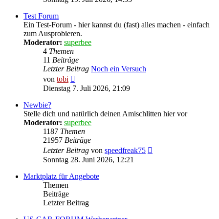
Test Forum
Ein Test-Forum - hier kannst du (fast) alles machen - einfach
zum Ausprobieren.
Moderator:
superbee
4
Themen
11
Beiträge
Letzter Beitrag
Noch ein Versuch
Neuester
von
tobi
Beitrag
Dienstag 7. Juli 2026, 21:09
Newbie?
Stelle dich und natürlich deinen Amischlitten hier vor
Moderator:
superbee
1187
Themen
21957
Beiträge
Neuester
Letzter Beitrag
von
speedfreak75
Beitrag
Sonntag 28. Juni 2026, 12:21
Marktplatz für Angebote
Themen
Beiträge
Letzter Beitrag