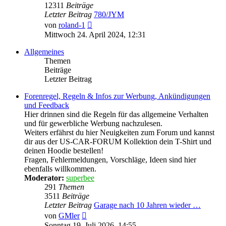
12311
Beiträge
Letzter Beitrag
780/JYM
Neuester
von
roland-1
Beitrag
Mittwoch 24. April 2024, 12:31
Allgemeines
Themen
Beiträge
Letzter Beitrag
Forenregel, Regeln & Infos zur Werbung, Ankündigungen
und Feedback
Hier drinnen sind die Regeln für das allgemeine Verhalten
und für gewerbliche Werbung nachzulesen.
Weiters erfährst du hier Neuigkeiten zum Forum und kannst
dir aus der US-CAR-FORUM Kollektion dein T-Shirt und
deinen Hoodie bestellen!
Fragen, Fehlermeldungen, Vorschläge, Ideen sind hier
ebenfalls willkommen.
Moderator:
superbee
291
Themen
3511
Beiträge
Letzter Beitrag
Garage nach 10 Jahren wieder …
Neuester
von
GMler
Beitrag
Sonntag 19. Juli 2026, 14:55