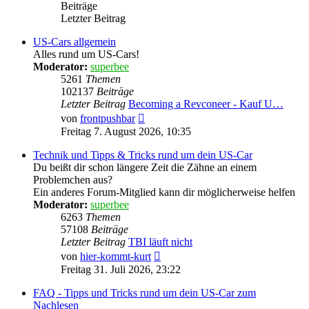
Beiträge
Letzter Beitrag
US-Cars allgemein
Alles rund um US-Cars!
Moderator:
superbee
5261
Themen
102137
Beiträge
Letzter Beitrag
Becoming a Revconeer - Kauf U…
Neuester
von
frontpushbar
Beitrag
Freitag 7. August 2026, 10:35
Technik und Tipps & Tricks rund um dein US-Car
Du beißt dir schon längere Zeit die Zähne an einem
Problemchen aus?
Ein anderes Forum-Mitglied kann dir möglicherweise helfen
Moderator:
superbee
6263
Themen
57108
Beiträge
Letzter Beitrag
TBI läuft nicht
Neuester
von
hier-kommt-kurt
Beitrag
Freitag 31. Juli 2026, 23:22
FAQ - Tipps und Tricks rund um dein US-Car zum
Nachlesen