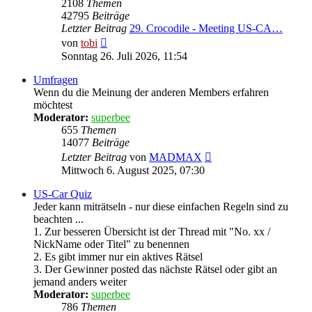
2108
Themen
42795
Beiträge
Letzter Beitrag
29. Crocodile - Meeting US-CA…
Neuester
von
tobi
Beitrag
Sonntag 26. Juli 2026, 11:54
Umfragen
Wenn du die Meinung der anderen Members erfahren
möchtest
Moderator:
superbee
655
Themen
14077
Beiträge
Neuester
Letzter Beitrag
von
MADMAX
Beitrag
Mittwoch 6. August 2025, 07:30
US-Car Quiz
Jeder kann miträtseln - nur diese einfachen Regeln sind zu
beachten ...
1. Zur besseren Übersicht ist der Thread mit "No. xx /
NickName oder Titel" zu benennen
2. Es gibt immer nur ein aktives Rätsel
3. Der Gewinner posted das nächste Rätsel oder gibt an
jemand anders weiter
Moderator:
superbee
786
Themen