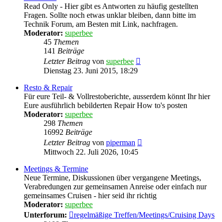
Read Only - Hier gibt es Antworten zu häufig gestellten
Fragen. Sollte noch etwas unklar bleiben, dann bitte im
Technik Forum, am Besten mit Link, nachfragen.
Moderator:
superbee
45
Themen
141
Beiträge
Neuester
Letzter Beitrag
von
superbee
Beitrag
Dienstag 23. Juni 2015, 18:29
Resto & Repair
Für eure Teil- & Vollrestoberichte, ausserdem könnt Ihr hier
Eure ausführlich bebilderten Repair How to's posten
Moderator:
superbee
298
Themen
16992
Beiträge
Neuester
Letzter Beitrag
von
piperman
Beitrag
Mittwoch 22. Juli 2026, 10:45
Meetings & Termine
Neue Termine, Diskussionen über vergangene Meetings,
Verabredungen zur gemeinsamen Anreise oder einfach nur
gemeinsames Cruisen - hier seid ihr richtig
Moderator:
superbee
Unterforum:
regelmäßige Treffen/Meetings/Cruising Days