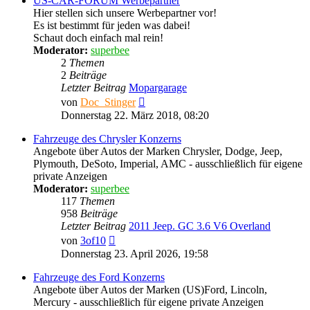
US-CAR-FORUM Werbepartner
Hier stellen sich unsere Werbepartner vor!
Es ist bestimmt für jeden was dabei!
Schaut doch einfach mal rein!
Moderator:
superbee
2
Themen
2
Beiträge
Letzter Beitrag
Mopargarage
Neuester
von
Doc_Stinger
Beitrag
Donnerstag 22. März 2018, 08:20
Fahrzeuge des Chrysler Konzerns
Angebote über Autos der Marken Chrysler, Dodge, Jeep,
Plymouth, DeSoto, Imperial, AMC - ausschließlich für eigene
private Anzeigen
Moderator:
superbee
117
Themen
958
Beiträge
Letzter Beitrag
2011 Jeep. GC 3.6 V6 Overland
Neuester
von
3of10
Beitrag
Donnerstag 23. April 2026, 19:58
Fahrzeuge des Ford Konzerns
Angebote über Autos der Marken (US)Ford, Lincoln,
Mercury - ausschließlich für eigene private Anzeigen