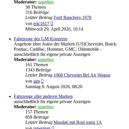
Moderator:
superbee
38
Themen
316
Beiträge
Letzter Beitrag
Ford Ranchero 1978
Neuester
von
eric1617
Beitrag
Mittwoch 29. April 2026, 10:14
Fahrzeuge des GM Konzerns
Angebote über Autos der Marken (US)Chevrolet, Buick,
Pontiac, Cadillac, Hummer, GMC, Oldsmobile -
ausschließlich für eigene private Anzeigen
Moderator:
superbee
161
Themen
1343
Beiträge
Letzter Beitrag
1968 Chevrolet Bel Air Wagon
Neuester
von
sim
Beitrag
Samstag 8. August 2026, 08:20
Fahrzeuge aller anderen Marken
ausschließlich für eigene private Anzeigen
Moderator:
superbee
157
Themen
858
Beiträge
Letzter Beitrag
Mazda6 mit Rost sonst 1A
Neuester
von
piperman