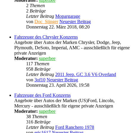
Moderator:
superbee
2
Themen
2
Beiträge
Letzter Beitrag
Mopargarage
von
Doc_Stinger
Neuester Beitrag
Donnerstag 22. März 2018, 08:20
Fahrzeuge des Chrysler Konzerns
Angebote über Autos der Marken Chrysler, Dodge, Jeep,
Plymouth, DeSoto, Imperial, AMC - ausschließlich für eigene
private Anzeigen
Moderator:
superbee
117
Themen
958
Beiträge
Letzter Beitrag
2011 Jeep. GC 3.6 V6 Overland
von
3of10
Neuester Beitrag
Donnerstag 23. April 2026, 19:58
Fahrzeuge des Ford Konzerns
Angebote über Autos der Marken (US)Ford, Lincoln,
Mercury - ausschließlich für eigene private Anzeigen
Moderator:
superbee
38
Themen
316
Beiträge
Letzter Beitrag
Ford Ranchero 1978
von
eric1617
Neuester Beitrag