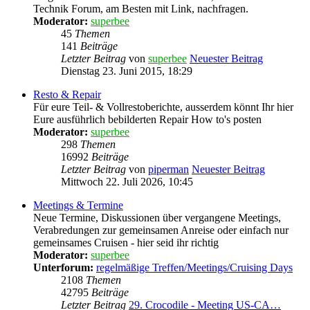
Technik Forum, am Besten mit Link, nachfragen.
Moderator:
superbee
45
Themen
141
Beiträge
Letzter Beitrag
von
superbee
Neuester Beitrag
Dienstag 23. Juni 2015, 18:29
Resto & Repair
Für eure Teil- & Vollrestoberichte, ausserdem könnt Ihr hier
Eure ausführlich bebilderten Repair How to's posten
Moderator:
superbee
298
Themen
16992
Beiträge
Letzter Beitrag
von
piperman
Neuester Beitrag
Mittwoch 22. Juli 2026, 10:45
Meetings & Termine
Neue Termine, Diskussionen über vergangene Meetings,
Verabredungen zur gemeinsamen Anreise oder einfach nur
gemeinsames Cruisen - hier seid ihr richtig
Moderator:
superbee
Unterforum:
regelmäßige Treffen/Meetings/Cruising Days
2108
Themen
42795
Beiträge
Letzter Beitrag
29. Crocodile - Meeting US-CA…