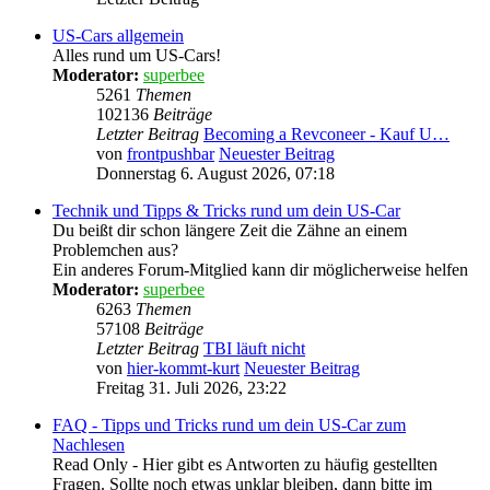
US-Cars allgemein
Alles rund um US-Cars!
Moderator:
superbee
5261
Themen
102136
Beiträge
Letzter Beitrag
Becoming a Revconeer - Kauf U…
von
frontpushbar
Neuester Beitrag
Donnerstag 6. August 2026, 07:18
Technik und Tipps & Tricks rund um dein US-Car
Du beißt dir schon längere Zeit die Zähne an einem
Problemchen aus?
Ein anderes Forum-Mitglied kann dir möglicherweise helfen
Moderator:
superbee
6263
Themen
57108
Beiträge
Letzter Beitrag
TBI läuft nicht
von
hier-kommt-kurt
Neuester Beitrag
Freitag 31. Juli 2026, 23:22
FAQ - Tipps und Tricks rund um dein US-Car zum
Nachlesen
Read Only - Hier gibt es Antworten zu häufig gestellten
Fragen. Sollte noch etwas unklar bleiben, dann bitte im