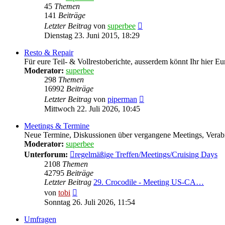
45
Themen
141
Beiträge
Neuester
Letzter Beitrag
von
superbee
Beitrag
Dienstag 23. Juni 2015, 18:29
Resto & Repair
Für eure Teil- & Vollrestoberichte, ausserdem könnt Ihr hier Eu
Moderator:
superbee
298
Themen
16992
Beiträge
Neuester
Letzter Beitrag
von
piperman
Beitrag
Mittwoch 22. Juli 2026, 10:45
Meetings & Termine
Neue Termine, Diskussionen über vergangene Meetings, Verabre
Moderator:
superbee
Unterforum:
regelmäßige Treffen/Meetings/Cruising Days
2108
Themen
42795
Beiträge
Letzter Beitrag
29. Crocodile - Meeting US-CA…
Neuester
von
tobi
Beitrag
Sonntag 26. Juli 2026, 11:54
Umfragen