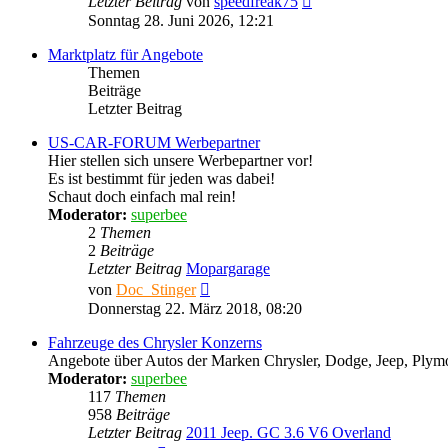
Letzter Beitrag
von
speedfreak75
Beitrag
Sonntag 28. Juni 2026, 12:21
Marktplatz für Angebote
Themen
Beiträge
Letzter Beitrag
US-CAR-FORUM Werbepartner
Hier stellen sich unsere Werbepartner vor!
Es ist bestimmt für jeden was dabei!
Schaut doch einfach mal rein!
Moderator:
superbee
2
Themen
2
Beiträge
Letzter Beitrag
Mopargarage
Neuester
von
Doc_Stinger
Beitrag
Donnerstag 22. März 2018, 08:20
Fahrzeuge des Chrysler Konzerns
Angebote über Autos der Marken Chrysler, Dodge, Jeep, Plymou
Moderator:
superbee
117
Themen
958
Beiträge
Letzter Beitrag
2011 Jeep. GC 3.6 V6 Overland