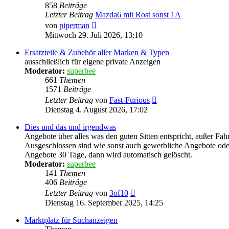
858
Beiträge
Letzter Beitrag
Mazda6 mit Rost sonst 1A
Neuester
von
piperman
Beitrag
Mittwoch 29. Juli 2026, 13:10
Ersatzteile & Zubehör aller Marken & Typen
ausschließlich für eigene private Anzeigen
Moderator:
superbee
661
Themen
1571
Beiträge
Neuester
Letzter Beitrag
von
Fast-Furious
Beitrag
Dienstag 4. August 2026, 17:02
Dies und das und irgendwas
Angebote über alles was den guten Sitten entspricht, außer Fah
Ausgeschlossen sind wie sonst auch gewerbliche Angebote oder
Angebote 30 Tage, dann wird automatisch gelöscht.
Moderator:
superbee
141
Themen
406
Beiträge
Neuester
Letzter Beitrag
von
3of10
Beitrag
Dienstag 16. September 2025, 14:25
Marktplatz für Suchanzeigen