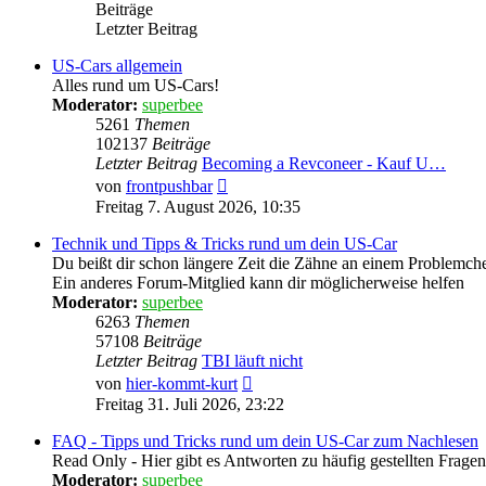
Beiträge
Letzter Beitrag
US-Cars allgemein
Alles rund um US-Cars!
Moderator:
superbee
5261
Themen
102137
Beiträge
Letzter Beitrag
Becoming a Revconeer - Kauf U…
Neuester
von
frontpushbar
Beitrag
Freitag 7. August 2026, 10:35
Technik und Tipps & Tricks rund um dein US-Car
Du beißt dir schon längere Zeit die Zähne an einem Problemch
Ein anderes Forum-Mitglied kann dir möglicherweise helfen
Moderator:
superbee
6263
Themen
57108
Beiträge
Letzter Beitrag
TBI läuft nicht
Neuester
von
hier-kommt-kurt
Beitrag
Freitag 31. Juli 2026, 23:22
FAQ - Tipps und Tricks rund um dein US-Car zum Nachlesen
Read Only - Hier gibt es Antworten zu häufig gestellten Fragen
Moderator:
superbee