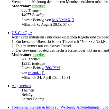
Wenn du die Meinung der anderen Members erfahren möchtest
Moderator:
superbee
655
Themen
14077
Beiträge
Neuester
Letzter Beitrag
von
MADMAX
Beitrag
Mittwoch 6. August 2025, 07:30
US-Car Quiz
Jeder kann miträtseln - nur diese einfachen Regeln sind zu beach
1. Zur besseren Übersicht ist der Thread mit "No. xx / NickNa
2. Es gibt immer nur ein aktives Rätsel
3. Der Gewinner posted das nächste Rätsel oder gibt an jemand
Moderator:
superbee
786
Themen
12311
Beiträge
Letzter Beitrag
780/JYM
Neuester
von
roland-1
Beitrag
Mittwoch 24. April 2024, 12:31
Allgemeines
Themen
Beiträge
Letzter Beitrag
Forenregel, Regeln & Infos zur Werbung, Ankündigungen und