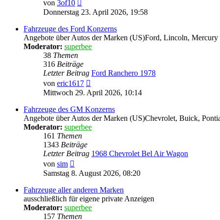
Neuester
von
3of10
Beitrag
Donnerstag 23. April 2026, 19:58
Fahrzeuge des Ford Konzerns
Angebote über Autos der Marken (US)Ford, Lincoln, Mercury - 
Moderator:
superbee
38
Themen
316
Beiträge
Letzter Beitrag
Ford Ranchero 1978
Neuester
von
eric1617
Beitrag
Mittwoch 29. April 2026, 10:14
Fahrzeuge des GM Konzerns
Angebote über Autos der Marken (US)Chevrolet, Buick, Pontia
Moderator:
superbee
161
Themen
1343
Beiträge
Letzter Beitrag
1968 Chevrolet Bel Air Wagon
Neuester
von
sim
Beitrag
Samstag 8. August 2026, 08:20
Fahrzeuge aller anderen Marken
ausschließlich für eigene private Anzeigen
Moderator:
superbee
157
Themen