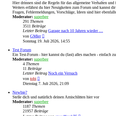
Hier drinnen sind die Regeln für das allgemeine Verhalten un
Weiters erfährst du hier Neuigkeiten zum Forum und kannst d
Fragen, Fehlermeldungen, Vorschläge, Ideen sind hier ebenfal
Moderator:
superbee
291
Themen
3511
Beiträge
Letzter Beitrag
Garage nach 10 Jahren wieder …
Neuester
von
GMler
Beitrag
Sonntag 19. Juli 2026, 14:55
Test Forum
Ein Test-Forum - hier kannst du (fast) alles machen - einfach 
Moderator:
superbee
4
Themen
11
Beiträge
Letzter Beitrag
Noch ein Versuch
Neuester
von
tobi
Beitrag
Dienstag 7. Juli 2026, 21:09
Newbie?
Stelle dich und natürlich deinen Amischlitten hier vor
Moderator:
superbee
1187
Themen
21957
Beiträge
Neuester