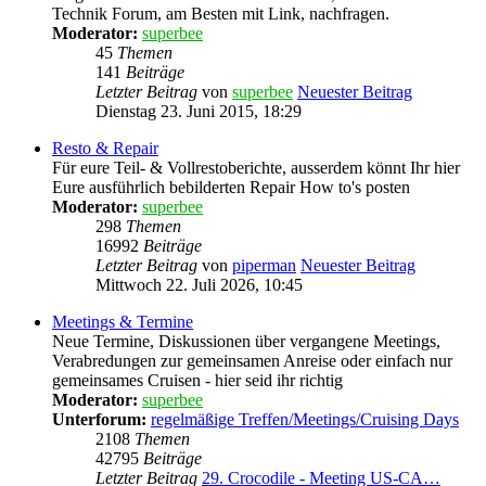
Technik Forum, am Besten mit Link, nachfragen.
Moderator:
superbee
45
Themen
141
Beiträge
Letzter Beitrag
von
superbee
Neuester Beitrag
Dienstag 23. Juni 2015, 18:29
Resto & Repair
Für eure Teil- & Vollrestoberichte, ausserdem könnt Ihr hier
Eure ausführlich bebilderten Repair How to's posten
Moderator:
superbee
298
Themen
16992
Beiträge
Letzter Beitrag
von
piperman
Neuester Beitrag
Mittwoch 22. Juli 2026, 10:45
Meetings & Termine
Neue Termine, Diskussionen über vergangene Meetings,
Verabredungen zur gemeinsamen Anreise oder einfach nur
gemeinsames Cruisen - hier seid ihr richtig
Moderator:
superbee
Unterforum:
regelmäßige Treffen/Meetings/Cruising Days
2108
Themen
42795
Beiträge
Letzter Beitrag
29. Crocodile - Meeting US-CA…