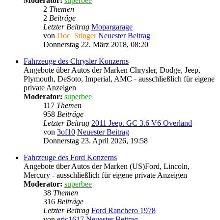
Moderator:
superbee
2
Themen
2
Beiträge
Letzter Beitrag
Mopargarage
von
Doc_Stinger
Neuester Beitrag
Donnerstag 22. März 2018, 08:20
Fahrzeuge des Chrysler Konzerns
Angebote über Autos der Marken Chrysler, Dodge, Jeep,
Plymouth, DeSoto, Imperial, AMC - ausschließlich für eigene
private Anzeigen
Moderator:
superbee
117
Themen
958
Beiträge
Letzter Beitrag
2011 Jeep. GC 3.6 V6 Overland
von
3of10
Neuester Beitrag
Donnerstag 23. April 2026, 19:58
Fahrzeuge des Ford Konzerns
Angebote über Autos der Marken (US)Ford, Lincoln,
Mercury - ausschließlich für eigene private Anzeigen
Moderator:
superbee
38
Themen
316
Beiträge
Letzter Beitrag
Ford Ranchero 1978
von
eric1617
Neuester Beitrag