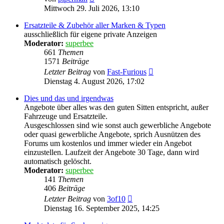
Beitrag
Mittwoch 29. Juli 2026, 13:10
Ersatzteile & Zubehör aller Marken & Typen
ausschließlich für eigene private Anzeigen
Moderator:
superbee
661
Themen
1571
Beiträge
Neuester
Letzter Beitrag
von
Fast-Furious
Beitrag
Dienstag 4. August 2026, 17:02
Dies und das und irgendwas
Angebote über alles was den guten Sitten entspricht, außer
Fahrzeuge und Ersatzteile.
Ausgeschlossen sind wie sonst auch gewerbliche Angebote
oder quasi gewerbliche Angebote, sprich Ausnützen des
Forums um kostenlos und immer wieder ein Angebot
einzustellen. Laufzeit der Angebote 30 Tage, dann wird
automatisch gelöscht.
Moderator:
superbee
141
Themen
406
Beiträge
Neuester
Letzter Beitrag
von
3of10
Beitrag
Dienstag 16. September 2025, 14:25