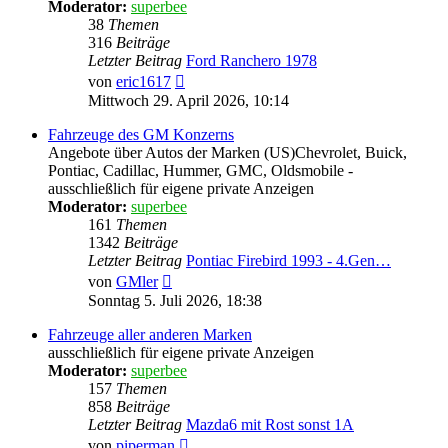
Moderator:
superbee
38
Themen
316
Beiträge
Letzter Beitrag
Ford Ranchero 1978
Neuester
von
eric1617
Beitrag
Mittwoch 29. April 2026, 10:14
Fahrzeuge des GM Konzerns
Angebote über Autos der Marken (US)Chevrolet, Buick,
Pontiac, Cadillac, Hummer, GMC, Oldsmobile -
ausschließlich für eigene private Anzeigen
Moderator:
superbee
161
Themen
1342
Beiträge
Letzter Beitrag
Pontiac Firebird 1993 - 4.Gen…
Neuester
von
GMler
Beitrag
Sonntag 5. Juli 2026, 18:38
Fahrzeuge aller anderen Marken
ausschließlich für eigene private Anzeigen
Moderator:
superbee
157
Themen
858
Beiträge
Letzter Beitrag
Mazda6 mit Rost sonst 1A
Neuester
von
piperman