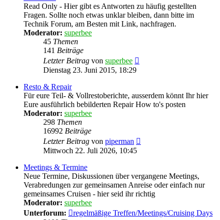
Read Only - Hier gibt es Antworten zu häufig gestellten
Fragen. Sollte noch etwas unklar bleiben, dann bitte im
Technik Forum, am Besten mit Link, nachfragen.
Moderator:
superbee
45
Themen
141
Beiträge
Neuester
Letzter Beitrag
von
superbee
Beitrag
Dienstag 23. Juni 2015, 18:29
Resto & Repair
Für eure Teil- & Vollrestoberichte, ausserdem könnt Ihr hier
Eure ausführlich bebilderten Repair How to's posten
Moderator:
superbee
298
Themen
16992
Beiträge
Neuester
Letzter Beitrag
von
piperman
Beitrag
Mittwoch 22. Juli 2026, 10:45
Meetings & Termine
Neue Termine, Diskussionen über vergangene Meetings,
Verabredungen zur gemeinsamen Anreise oder einfach nur
gemeinsames Cruisen - hier seid ihr richtig
Moderator:
superbee
Unterforum:
regelmäßige Treffen/Meetings/Cruising Days