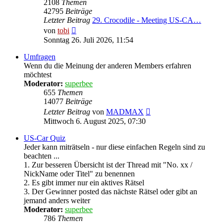
2108
Themen
42795
Beiträge
Letzter Beitrag
29. Crocodile - Meeting US-CA…
Neuester
von
tobi
Beitrag
Sonntag 26. Juli 2026, 11:54
Umfragen
Wenn du die Meinung der anderen Members erfahren
möchtest
Moderator:
superbee
655
Themen
14077
Beiträge
Neuester
Letzter Beitrag
von
MADMAX
Beitrag
Mittwoch 6. August 2025, 07:30
US-Car Quiz
Jeder kann miträtseln - nur diese einfachen Regeln sind zu
beachten ...
1. Zur besseren Übersicht ist der Thread mit "No. xx /
NickName oder Titel" zu benennen
2. Es gibt immer nur ein aktives Rätsel
3. Der Gewinner posted das nächste Rätsel oder gibt an
jemand anders weiter
Moderator:
superbee
786
Themen