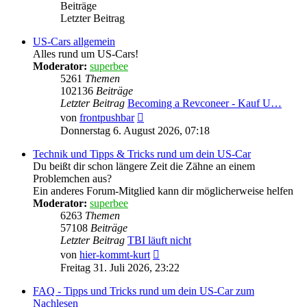
Beiträge
Letzter Beitrag
US-Cars allgemein
Alles rund um US-Cars!
Moderator:
superbee
5261
Themen
102136
Beiträge
Letzter Beitrag
Becoming a Revconeer - Kauf U…
Neuester
von
frontpushbar
Beitrag
Donnerstag 6. August 2026, 07:18
Technik und Tipps & Tricks rund um dein US-Car
Du beißt dir schon längere Zeit die Zähne an einem
Problemchen aus?
Ein anderes Forum-Mitglied kann dir möglicherweise helfen
Moderator:
superbee
6263
Themen
57108
Beiträge
Letzter Beitrag
TBI läuft nicht
Neuester
von
hier-kommt-kurt
Beitrag
Freitag 31. Juli 2026, 23:22
FAQ - Tipps und Tricks rund um dein US-Car zum
Nachlesen