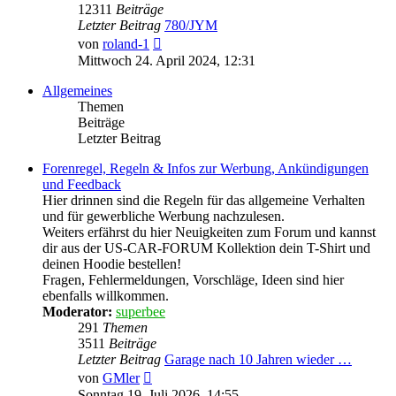
12311
Beiträge
Letzter Beitrag
780/JYM
Neuester
von
roland-1
Beitrag
Mittwoch 24. April 2024, 12:31
Allgemeines
Themen
Beiträge
Letzter Beitrag
Forenregel, Regeln & Infos zur Werbung, Ankündigungen
und Feedback
Hier drinnen sind die Regeln für das allgemeine Verhalten
und für gewerbliche Werbung nachzulesen.
Weiters erfährst du hier Neuigkeiten zum Forum und kannst
dir aus der US-CAR-FORUM Kollektion dein T-Shirt und
deinen Hoodie bestellen!
Fragen, Fehlermeldungen, Vorschläge, Ideen sind hier
ebenfalls willkommen.
Moderator:
superbee
291
Themen
3511
Beiträge
Letzter Beitrag
Garage nach 10 Jahren wieder …
Neuester
von
GMler
Beitrag
Sonntag 19. Juli 2026, 14:55