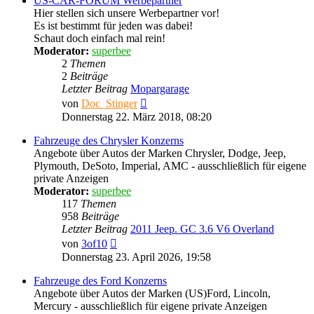
US-CAR-FORUM Werbepartner
Hier stellen sich unsere Werbepartner vor!
Es ist bestimmt für jeden was dabei!
Schaut doch einfach mal rein!
Moderator:
superbee
2
Themen
2
Beiträge
Letzter Beitrag
Mopargarage
Neuester
von
Doc_Stinger
Beitrag
Donnerstag 22. März 2018, 08:20
Fahrzeuge des Chrysler Konzerns
Angebote über Autos der Marken Chrysler, Dodge, Jeep,
Plymouth, DeSoto, Imperial, AMC - ausschließlich für eigene
private Anzeigen
Moderator:
superbee
117
Themen
958
Beiträge
Letzter Beitrag
2011 Jeep. GC 3.6 V6 Overland
Neuester
von
3of10
Beitrag
Donnerstag 23. April 2026, 19:58
Fahrzeuge des Ford Konzerns
Angebote über Autos der Marken (US)Ford, Lincoln,
Mercury - ausschließlich für eigene private Anzeigen