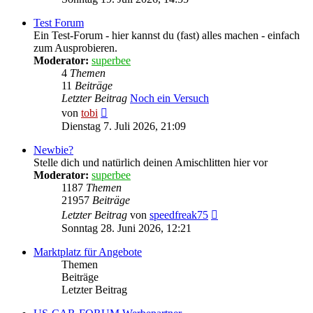
Test Forum
Ein Test-Forum - hier kannst du (fast) alles machen - einfach
zum Ausprobieren.
Moderator:
superbee
4
Themen
11
Beiträge
Letzter Beitrag
Noch ein Versuch
Neuester
von
tobi
Beitrag
Dienstag 7. Juli 2026, 21:09
Newbie?
Stelle dich und natürlich deinen Amischlitten hier vor
Moderator:
superbee
1187
Themen
21957
Beiträge
Neuester
Letzter Beitrag
von
speedfreak75
Beitrag
Sonntag 28. Juni 2026, 12:21
Marktplatz für Angebote
Themen
Beiträge
Letzter Beitrag