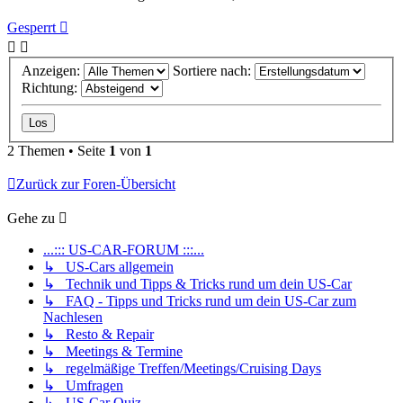
Gesperrt
Anzeigen:
Sortiere nach:
Richtung:
2 Themen • Seite
1
von
1
Zurück zur Foren-Übersicht
Gehe zu
...::: US-CAR-FORUM :::...
↳ US-Cars allgemein
↳ Technik und Tipps & Tricks rund um dein US-Car
↳ FAQ - Tipps und Tricks rund um dein US-Car zum
Nachlesen
↳ Resto & Repair
↳ Meetings & Termine
↳ regelmäßige Treffen/Meetings/Cruising Days
↳ Umfragen
↳ US-Car Quiz