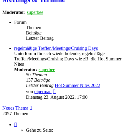
Moderator:
superbee
Forum
Themen
Beiträge
Letzter Beitrag
regelmäßige Treffen/Meetings/Cruising Days
Unterforum für sich wiederholende, regelmäßige
Treffen/Meetings/Cruising Days wie zB. die Hot Summer
Nites
Moderator:
superbee
50
Themen
137
Beiträge
Letzter Beitrag
Hot Summer Nites 2022
Neuester
von
piperman
Beitrag
Dienstag 23. August 2022, 17:00
Neues Thema
2057 Themen
Seite
1
Gehe zu Seite: