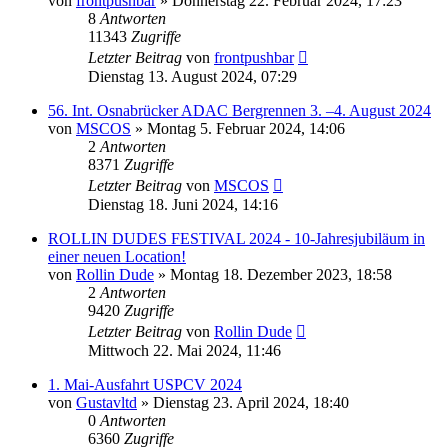
von
frontpushbar
»
Donnerstag 22. Februar 2024, 17:23
8
Antworten
11343
Zugriffe
Letzter Beitrag
von
frontpushbar
Dienstag 13. August 2024, 07:29
56. Int. Osnabrücker ADAC Bergrennen 3. –4. August 2024
von
MSCOS
»
Montag 5. Februar 2024, 14:06
2
Antworten
8371
Zugriffe
Letzter Beitrag
von
MSCOS
Dienstag 18. Juni 2024, 14:16
ROLLIN DUDES FESTIVAL 2024 - 10-Jahresjubiläum in
einer neuen Location!
von
Rollin Dude
»
Montag 18. Dezember 2023, 18:58
2
Antworten
9420
Zugriffe
Letzter Beitrag
von
Rollin Dude
Mittwoch 22. Mai 2024, 11:46
1. Mai-Ausfahrt USPCV 2024
von
Gustavltd
»
Dienstag 23. April 2024, 18:40
0
Antworten
6360
Zugriffe