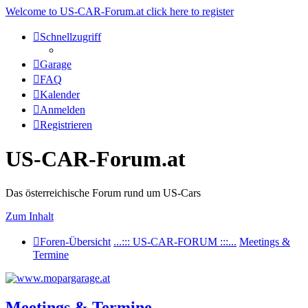
Welcome to US-CAR-Forum.at click here to register
Schnellzugriff
Garage
FAQ
Kalender
Anmelden
Registrieren
US-CAR-Forum.at
Das österreichische Forum rund um US-Cars
Zum Inhalt
Foren-Übersicht
...::: US-CAR-FORUM :::...
Meetings &
Termine
Meetings & Termine