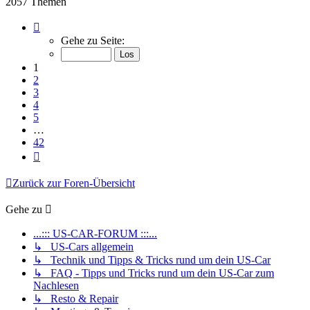
2057 Themen
Seite
1
Gehe zu Seite:
von
42
1
2
3
4
5
…
42
Nächste
Zurück zur Foren-Übersicht
Gehe zu
...::: US-CAR-FORUM :::...
↳ US-Cars allgemein
↳ Technik und Tipps & Tricks rund um dein US-Car
↳ FAQ - Tipps und Tricks rund um dein US-Car zum
Nachlesen
↳ Resto & Repair