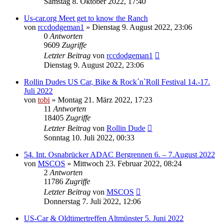
Samstag 8. Oktober 2022, 17:40
Us-car.org Meet get to know the Ranch
von
rccdodgeman1
»
Dienstag 9. August 2022, 23:06
0
Antworten
9609
Zugriffe
Letzter Beitrag
von
rccdodgeman1
Dienstag 9. August 2022, 23:06
Rollin Dudes US Car, Bike & Rock´n´Roll Festival 14.-17.
Juli 2022
von
tobi
»
Montag 21. März 2022, 17:23
11
Antworten
18405
Zugriffe
Letzter Beitrag
von
Rollin Dude
Sonntag 10. Juli 2022, 00:33
54. Int. Osnabrücker ADAC Bergrennen 6. – 7.August 2022
von
MSCOS
»
Mittwoch 23. Februar 2022, 08:24
2
Antworten
11786
Zugriffe
Letzter Beitrag
von
MSCOS
Donnerstag 7. Juli 2022, 12:06
US-Car & Oldtimertreffen Altmünster 5. Juni 2022