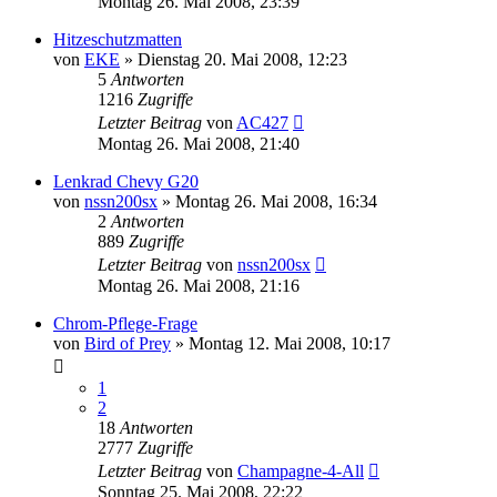
Montag 26. Mai 2008, 23:39
Hitzeschutzmatten
von
EKE
»
Dienstag 20. Mai 2008, 12:23
5
Antworten
1216
Zugriffe
Letzter Beitrag
von
AC427
Montag 26. Mai 2008, 21:40
Lenkrad Chevy G20
von
nssn200sx
»
Montag 26. Mai 2008, 16:34
2
Antworten
889
Zugriffe
Letzter Beitrag
von
nssn200sx
Montag 26. Mai 2008, 21:16
Chrom-Pflege-Frage
von
Bird of Prey
»
Montag 12. Mai 2008, 10:17
1
2
18
Antworten
2777
Zugriffe
Letzter Beitrag
von
Champagne-4-All
Sonntag 25. Mai 2008, 22:22