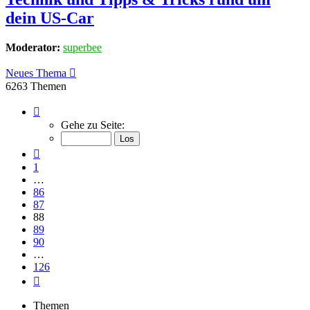
dein US-Car
Moderator:
superbee
Neues Thema
6263 Themen
Seite
88
Gehe zu Seite:
von
126
Vorherige
1
…
86
87
88
89
90
…
126
Nächste
Themen