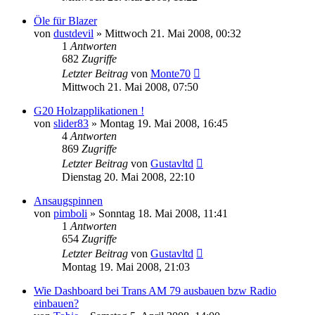
Öle für Blazer
von
dustdevil
»
Mittwoch 21. Mai 2008, 00:32
1
Antworten
682
Zugriffe
Letzter Beitrag
von
Monte70
Mittwoch 21. Mai 2008, 07:50
G20 Holzapplikationen !
von
slider83
»
Montag 19. Mai 2008, 16:45
4
Antworten
869
Zugriffe
Letzter Beitrag
von
Gustavltd
Dienstag 20. Mai 2008, 22:10
Ansaugspinnen
von
pimboli
»
Sonntag 18. Mai 2008, 11:41
1
Antworten
654
Zugriffe
Letzter Beitrag
von
Gustavltd
Montag 19. Mai 2008, 21:03
Wie Dashboard bei Trans AM 79 ausbauen bzw Radio
einbauen?