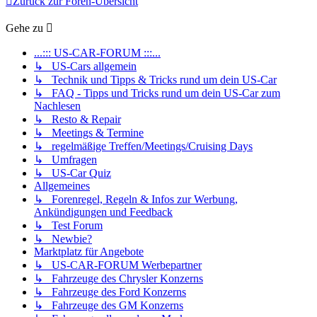
Zurück zur Foren-Übersicht
Gehe zu
...::: US-CAR-FORUM :::...
↳ US-Cars allgemein
↳ Technik und Tipps & Tricks rund um dein US-Car
↳ FAQ - Tipps und Tricks rund um dein US-Car zum
Nachlesen
↳ Resto & Repair
↳ Meetings & Termine
↳ regelmäßige Treffen/Meetings/Cruising Days
↳ Umfragen
↳ US-Car Quiz
Allgemeines
↳ Forenregel, Regeln & Infos zur Werbung,
Ankündigungen und Feedback
↳ Test Forum
↳ Newbie?
Marktplatz für Angebote
↳ US-CAR-FORUM Werbepartner
↳ Fahrzeuge des Chrysler Konzerns
↳ Fahrzeuge des Ford Konzerns
↳ Fahrzeuge des GM Konzerns