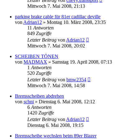
Letzter Beitrag
von
chevy.transsport
Mittwoch 7. Mai 2008, 21:13
parking brake cable für 81er cadillac deville
von
Adrian12
»
Montag 10. März 2008, 23:35
11
Antworten
849
Zugriffe
Letzter Beitrag
von
Adrian12
Mittwoch 7. Mai 2008, 20:02
SCHEIBEN TÖNEN
von
MADMAX
»
Samstag 19. April 2008, 07:13
1
Antworten
520
Zugriffe
Letzter Beitrag
von
bmw2354
Mittwoch 7. Mai 2008, 14:58
Bremsscheiben abdrehen
von
schni
»
Dienstag 6. Mai 2008, 12:12
6
Antworten
1420
Zugriffe
Letzter Beitrag
von
Adrian12
Dienstag 6. Mai 2008, 19:15
Bremsscheibe wechslen beim 89er Blazer