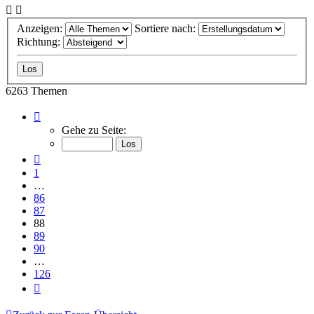
Anzeigen:
Sortiere nach:
Richtung:
6263 Themen
Seite
88
Gehe zu Seite:
von
126
Vorherige
1
…
86
87
88
89
90
…
126
Nächste