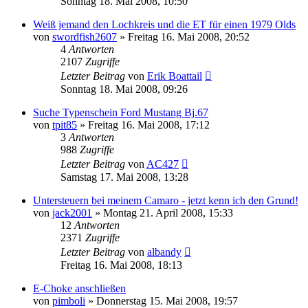
Sonntag 18. Mai 2008, 10:50
Weiß jemand den Lochkreis und die ET für einen 1979 Olds
von
swordfish2607
»
Freitag 16. Mai 2008, 20:52
4
Antworten
2107
Zugriffe
Letzter Beitrag
von
Erik Boattail
Sonntag 18. Mai 2008, 09:26
Suche Typenschein Ford Mustang Bj.67
von
tpit85
»
Freitag 16. Mai 2008, 17:12
3
Antworten
988
Zugriffe
Letzter Beitrag
von
AC427
Samstag 17. Mai 2008, 13:28
Untersteuern bei meinem Camaro - jetzt kenn ich den Grund!
von
jack2001
»
Montag 21. April 2008, 15:33
12
Antworten
2371
Zugriffe
Letzter Beitrag
von
albandy
Freitag 16. Mai 2008, 18:13
E-Choke anschließen
von
pimboli
»
Donnerstag 15. Mai 2008, 19:57