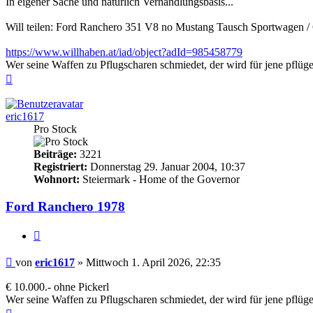
In eigener Sache und natürlich Verhandlungsbasis...
Will teilen: Ford Ranchero 351 V8 no Mustang Tausch Sportwagen /
https://www.willhaben.at/iad/object?adId=985458779
Wer seine Waffen zu Pflugscharen schmiedet, der wird für jene pflüge
Nach
oben
eric1617
Pro Stock
Beiträge:
3221
Registriert:
Donnerstag 29. Januar 2004, 10:37
Wohnort:
Steiermark - Home of the Governor
Ford Ranchero 1978
Zitieren
Beitrag
von
eric1617
»
Mittwoch 1. April 2026, 22:35
€ 10.000.- ohne Pickerl
Wer seine Waffen zu Pflugscharen schmiedet, der wird für jene pflüge
Nach