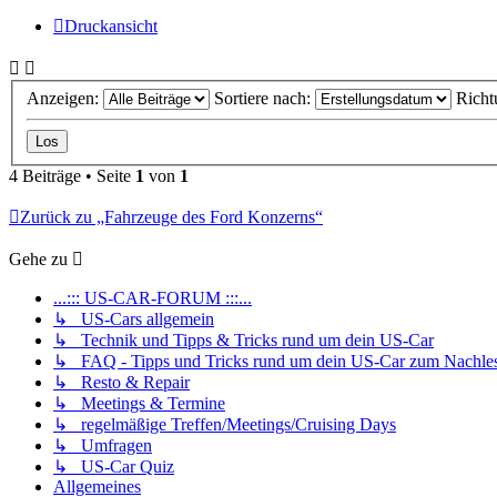
Druckansicht
Anzeigen:
Sortiere nach:
Richt
4 Beiträge • Seite
1
von
1
Zurück zu „Fahrzeuge des Ford Konzerns“
Gehe zu
...::: US-CAR-FORUM :::...
↳ US-Cars allgemein
↳ Technik und Tipps & Tricks rund um dein US-Car
↳ FAQ - Tipps und Tricks rund um dein US-Car zum Nachle
↳ Resto & Repair
↳ Meetings & Termine
↳ regelmäßige Treffen/Meetings/Cruising Days
↳ Umfragen
↳ US-Car Quiz
Allgemeines