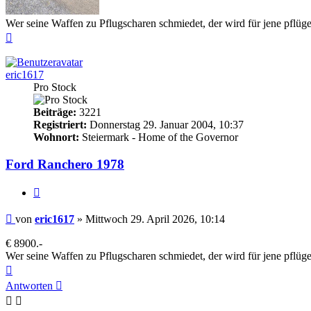
Wer seine Waffen zu Pflugscharen schmiedet, der wird für jene pflüge
Nach
oben
eric1617
Pro Stock
Beiträge:
3221
Registriert:
Donnerstag 29. Januar 2004, 10:37
Wohnort:
Steiermark - Home of the Governor
Ford Ranchero 1978
Zitieren
Beitrag
von
eric1617
»
Mittwoch 29. April 2026, 10:14
€ 8900.-
Wer seine Waffen zu Pflugscharen schmiedet, der wird für jene pflüge
Nach
oben
Antworten