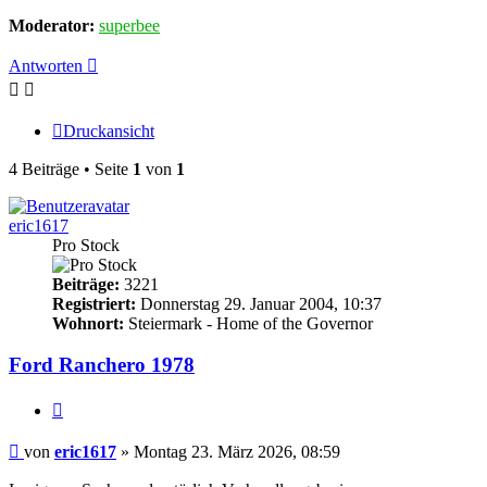
Moderator:
superbee
Antworten
Druckansicht
4 Beiträge • Seite
1
von
1
eric1617
Pro Stock
Beiträge:
3221
Registriert:
Donnerstag 29. Januar 2004, 10:37
Wohnort:
Steiermark - Home of the Governor
Ford Ranchero 1978
Zitieren
Beitrag
von
eric1617
»
Montag 23. März 2026, 08:59