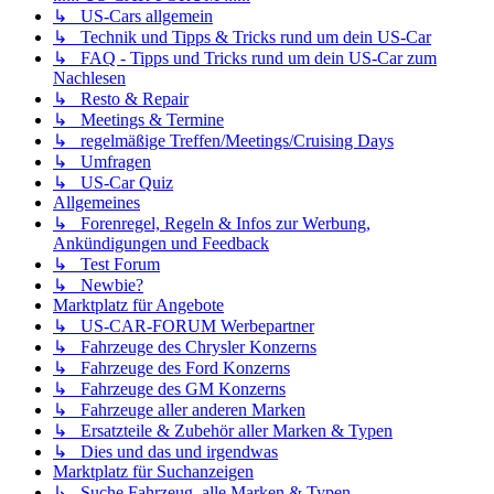
↳ US-Cars allgemein
↳ Technik und Tipps & Tricks rund um dein US-Car
↳ FAQ - Tipps und Tricks rund um dein US-Car zum
Nachlesen
↳ Resto & Repair
↳ Meetings & Termine
↳ regelmäßige Treffen/Meetings/Cruising Days
↳ Umfragen
↳ US-Car Quiz
Allgemeines
↳ Forenregel, Regeln & Infos zur Werbung,
Ankündigungen und Feedback
↳ Test Forum
↳ Newbie?
Marktplatz für Angebote
↳ US-CAR-FORUM Werbepartner
↳ Fahrzeuge des Chrysler Konzerns
↳ Fahrzeuge des Ford Konzerns
↳ Fahrzeuge des GM Konzerns
↳ Fahrzeuge aller anderen Marken
↳ Ersatzteile & Zubehör aller Marken & Typen
↳ Dies und das und irgendwas
Marktplatz für Suchanzeigen
↳ Suche Fahrzeug, alle Marken & Typen