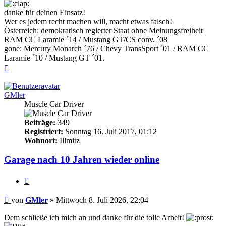
danke für deinen Einsatz!
Wer es jedem recht machen will, macht etwas falsch!
Österreich: demokratisch regierter Staat ohne Meinungsfreiheit
RAM CC Laramie ´14 / Mustang GT/CS conv. ´08
gone: Mercury Monarch ´76 / Chevy TransSport ´01 / RAM CC
Laramie ´10 / Mustang GT ´01.
Nach
oben
GMler
Muscle Car Driver
Beiträge:
349
Registriert:
Sonntag 16. Juli 2017, 01:12
Wohnort:
Illmitz
Garage nach 10 Jahren wieder online
Zitieren
Beitrag
von
GMler
»
Mittwoch 8. Juli 2026, 22:04
Dem schließe ich mich an und danke für die tolle Arbeit!