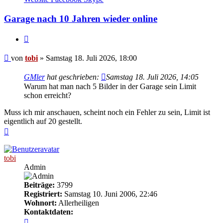
tobi
Garage nach 10 Jahren wieder online
Zitieren
Beitrag
von
tobi
»
Samstag 18. Juli 2026, 18:00
GMler
hat geschrieben:
Samstag 18. Juli 2026, 14:05
Warum hat man nach 5 Bilder in der Garage sein Limit
schon erreicht?
Muss ich mir anschauen, scheint noch ein Fehler zu sein, Limit ist
eigentlich auf 20 gestellt.
Nach
oben
tobi
Admin
Beiträge:
3799
Registriert:
Samstag 10. Juni 2006, 22:46
Wohnort:
Allerheiligen
Kontaktdaten:
Kontaktdaten