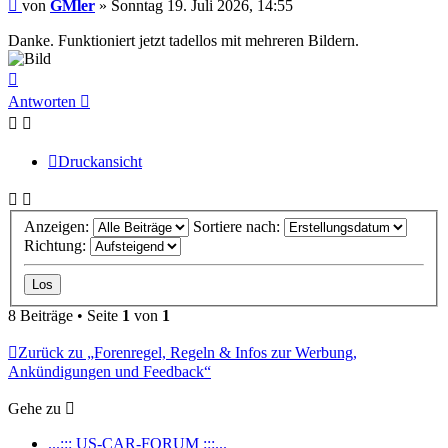
Beitrag
von
GMler
»
Sonntag 19. Juli 2026, 14:55
Danke. Funktioniert jetzt tadellos mit mehreren Bildern.
Nach
oben
Antworten
Druckansicht
Anzeigen:
Sortiere nach:
Richtung:
8 Beiträge • Seite
1
von
1
Zurück zu „Forenregel, Regeln & Infos zur Werbung,
Ankündigungen und Feedback“
Gehe zu
...::: US-CAR-FORUM :::...