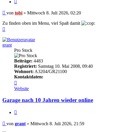
Zitieren
Beitrag
von
tobi
»
Mittwoch 8. Juli 2026, 02:20
Zu finden oben im Menu, viel Spaß damit
Nach
oben
grant
Pro Stock
Beiträge:
4483
Registriert:
Samstag 10. Mai 2008, 09:40
Wohnort:
A3204/GR21100
Kontaktdaten:
Kontaktdaten
von
Website
grant
Garage nach 10 Jahren wieder online
Zitieren
Beitrag
von
grant
»
Mittwoch 8. Juli 2026, 21:59