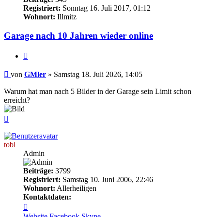
Registriert:
Sonntag 16. Juli 2017, 01:12
Wohnort:
Illmitz
Garage nach 10 Jahren wieder online
Zitieren
Beitrag
von
GMler
»
Samstag 18. Juli 2026, 14:05
Warum hat man nach 5 Bilder in der Garage sein Limit schon
erreicht?
Nach
oben
tobi
Admin
Beiträge:
3799
Registriert:
Samstag 10. Juni 2006, 22:46
Wohnort:
Allerheiligen
Kontaktdaten:
Kontaktdaten
von
Website
Facebook
Skype