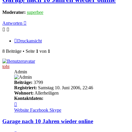
Moderator:
superbee
Antworten
Druckansicht
8 Beiträge • Seite
1
von
1
tobi
Admin
Beiträge:
3799
Registriert:
Samstag 10. Juni 2006, 22:46
Wohnort:
Allerheiligen
Kontaktdaten:
Kontaktdaten
von
Website
Facebook
Skype
tobi
Garage nach 10 Jahren wieder online