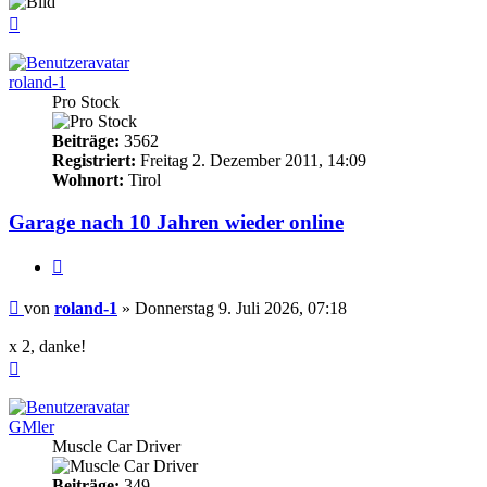
Nach
oben
roland-1
Pro Stock
Beiträge:
3562
Registriert:
Freitag 2. Dezember 2011, 14:09
Wohnort:
Tirol
Garage nach 10 Jahren wieder online
Zitieren
Beitrag
von
roland-1
»
Donnerstag 9. Juli 2026, 07:18
x 2, danke!
Nach
oben
GMler
Muscle Car Driver
Beiträge:
349