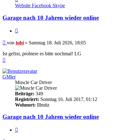
von
Website
Facebook
Skype
tobi
Garage nach 10 Jahren wieder online
Zitieren
Beitrag
von
tobi
»
Samstag 18. Juli 2026, 18:05
Ist gefixt, probiere es bitte nochmal! LG
Nach
oben
GMler
Muscle Car Driver
Beiträge:
349
Registriert:
Sonntag 16. Juli 2017, 01:12
Wohnort:
Illmitz
Garage nach 10 Jahren wieder online
Zitieren