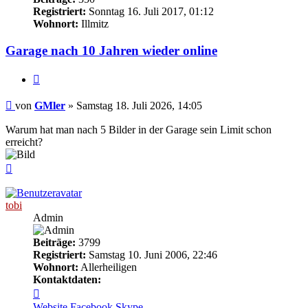
Registriert:
Sonntag 16. Juli 2017, 01:12
Wohnort:
Illmitz
Garage nach 10 Jahren wieder online
Zitieren
Beitrag
von
GMler
»
Samstag 18. Juli 2026, 14:05
Warum hat man nach 5 Bilder in der Garage sein Limit schon
erreicht?
Nach
oben
tobi
Admin
Beiträge:
3799
Registriert:
Samstag 10. Juni 2006, 22:46
Wohnort:
Allerheiligen
Kontaktdaten:
Kontaktdaten
von
Website
Facebook
Skype