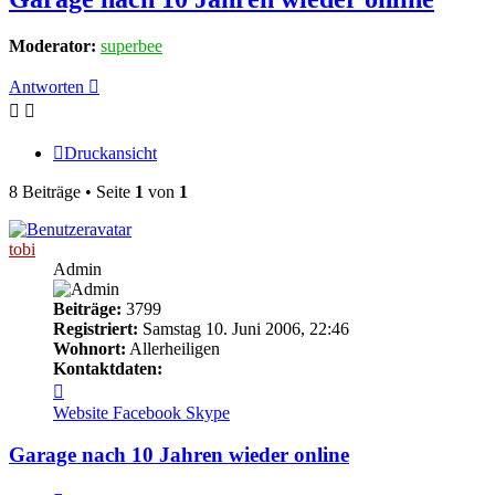
Moderator:
superbee
Antworten
Druckansicht
8 Beiträge • Seite
1
von
1
tobi
Admin
Beiträge:
3799
Registriert:
Samstag 10. Juni 2006, 22:46
Wohnort:
Allerheiligen
Kontaktdaten:
Kontaktdaten
von
Website
Facebook
Skype
tobi
Garage nach 10 Jahren wieder online