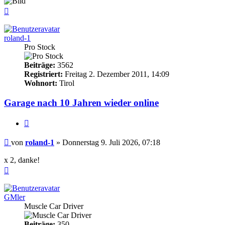
Nach
oben
roland-1
Pro Stock
Beiträge:
3562
Registriert:
Freitag 2. Dezember 2011, 14:09
Wohnort:
Tirol
Garage nach 10 Jahren wieder online
Zitieren
Beitrag
von
roland-1
»
Donnerstag 9. Juli 2026, 07:18
x 2, danke!
Nach
oben
GMler
Muscle Car Driver
Beiträge:
350