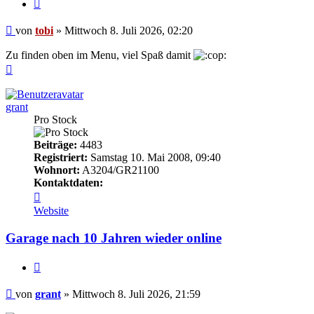
Zitieren
Beitrag
von
tobi
»
Mittwoch 8. Juli 2026, 02:20
Zu finden oben im Menu, viel Spaß damit
Nach
oben
grant
Pro Stock
Beiträge:
4483
Registriert:
Samstag 10. Mai 2008, 09:40
Wohnort:
A3204/GR21100
Kontaktdaten:
Kontaktdaten
von
Website
grant
Garage nach 10 Jahren wieder online
Zitieren
Beitrag
von
grant
»
Mittwoch 8. Juli 2026, 21:59