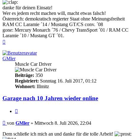
danke für deinen Einsatz!
Wer es jedem recht machen will, macht etwas falsch!
Österreich: demokratisch regierter Staat ohne Meinungsfreiheit
RAM CC Laramie ´14 / Mustang GT/CS conv. ´08
gone: Mercury Monarch ´76 / Chevy TransSport ´01 / RAM CC
Laramie ´10 / Mustang GT ´01.
Nach
oben
GMler
Muscle Car Driver
Beiträge:
350
Registriert:
Sonntag 16. Juli 2017, 01:12
Wohnort:
Illmitz
Garage nach 10 Jahren wieder online
Zitieren
Beitrag
von
GMler
»
Mittwoch 8. Juli 2026, 22:04
Dem schließe ich mich an und danke für die tolle Arbeit!