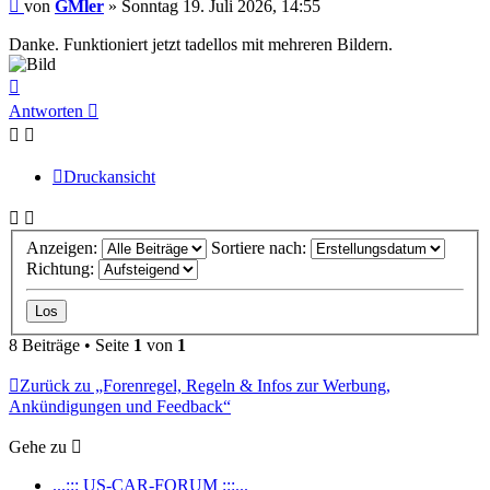
Beitrag
von
GMler
»
Sonntag 19. Juli 2026, 14:55
Danke. Funktioniert jetzt tadellos mit mehreren Bildern.
Nach
oben
Antworten
Druckansicht
Anzeigen:
Sortiere nach:
Richtung:
8 Beiträge • Seite
1
von
1
Zurück zu „Forenregel, Regeln & Infos zur Werbung,
Ankündigungen und Feedback“
Gehe zu
...::: US-CAR-FORUM :::...