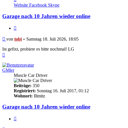
von
Website
Facebook
Skype
tobi
Garage nach 10 Jahren wieder online
Zitieren
Beitrag
von
tobi
»
Samstag 18. Juli 2026, 18:05
Ist gefixt, probiere es bitte nochmal! LG
Nach
oben
GMler
Muscle Car Driver
Beiträge:
350
Registriert:
Sonntag 16. Juli 2017, 01:12
Wohnort:
Illmitz
Garage nach 10 Jahren wieder online
Zitieren