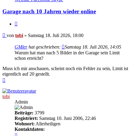
tobi
Garage nach 10 Jahren wieder online
Zitieren
Beitrag
von
tobi
»
Samstag 18. Juli 2026, 18:00
GMler
hat geschrieben:
Samstag 18. Juli 2026, 14:05
Warum hat man nach 5 Bilder in der Garage sein Limit
schon erreicht?
Muss ich mir anschauen, scheint noch ein Fehler zu sein, Limit ist
eigentlich auf 20 gestellt.
Nach
oben
tobi
Admin
Beiträge:
3799
Registriert:
Samstag 10. Juni 2006, 22:46
Wohnort:
Allerheiligen
Kontaktdaten:
Kontaktdaten