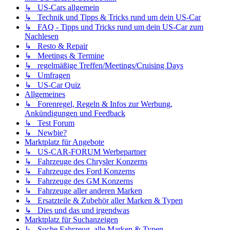
↳ US-Cars allgemein
↳ Technik und Tipps & Tricks rund um dein US-Car
↳ FAQ - Tipps und Tricks rund um dein US-Car zum
Nachlesen
↳ Resto & Repair
↳ Meetings & Termine
↳ regelmäßige Treffen/Meetings/Cruising Days
↳ Umfragen
↳ US-Car Quiz
Allgemeines
↳ Forenregel, Regeln & Infos zur Werbung,
Ankündigungen und Feedback
↳ Test Forum
↳ Newbie?
Marktplatz für Angebote
↳ US-CAR-FORUM Werbepartner
↳ Fahrzeuge des Chrysler Konzerns
↳ Fahrzeuge des Ford Konzerns
↳ Fahrzeuge des GM Konzerns
↳ Fahrzeuge aller anderen Marken
↳ Ersatzteile & Zubehör aller Marken & Typen
↳ Dies und das und irgendwas
Marktplatz für Suchanzeigen
↳ Suche Fahrzeug, alle Marken & Typen