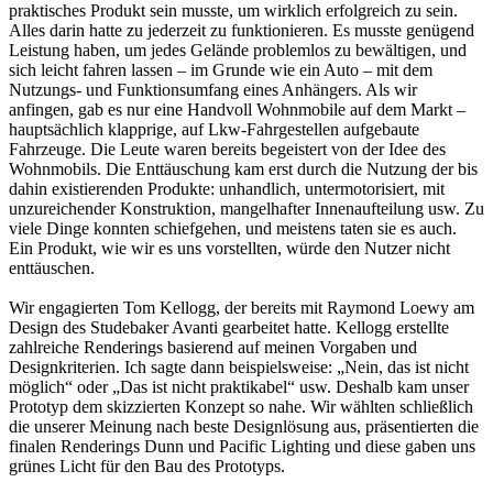
praktisches Produkt sein musste, um wirklich erfolgreich zu sein.
Alles darin hatte zu jederzeit zu funktionieren. Es musste genügend
Leistung haben, um jedes Gelände problemlos zu bewältigen, und
sich leicht fahren lassen – im Grunde wie ein Auto – mit dem
Nutzungs- und Funktionsumfang eines Anhängers. Als wir
anfingen, gab es nur eine Handvoll Wohnmobile auf dem Markt –
hauptsächlich klapprige, auf Lkw-Fahrgestellen aufgebaute
Fahrzeuge. Die Leute waren bereits begeistert von der Idee des
Wohnmobils. Die Enttäuschung kam erst durch die Nutzung der bis
dahin existierenden Produkte: unhandlich, untermotorisiert, mit
unzureichender Konstruktion, mangelhafter Innenaufteilung usw. Zu
viele Dinge konnten schiefgehen, und meistens taten sie es auch.
Ein Produkt, wie wir es uns vorstellten, würde den Nutzer nicht
enttäuschen.
Wir engagierten Tom Kellogg, der bereits mit Raymond Loewy am
Design des Studebaker Avanti gearbeitet hatte. Kellogg erstellte
zahlreiche Renderings basierend auf meinen Vorgaben und
Designkriterien. Ich sagte dann beispielsweise: „Nein, das ist nicht
möglich“ oder „Das ist nicht praktikabel“ usw. Deshalb kam unser
Prototyp dem skizzierten Konzept so nahe. Wir wählten schließlich
die unserer Meinung nach beste Designlösung aus, präsentierten die
finalen Renderings Dunn und Pacific Lighting und diese gaben uns
grünes Licht für den Bau des Prototyps.