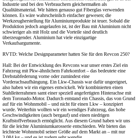
Industrie und bei den Verbrauchern gleichermaßen als
Qualitätsmaterial. Wir hätten genauso gut Fiberglas verwenden
können. Es wäre wahrscheinlich einfacher gewesen; die
Werkzeugherstellung für Aluminiumprodukte ist teuer. Sobald die
Produktion jedoch angelaufen ist, ist der Bau mit Aluminium nicht
schwieriger als mit Holz und die Vorteile sind deutlich
überzeugender. Aluminium hat viele einzigartige
Verkaufsargumente.
RVTD: Welche Designparameter hatten Sie für den Revcon 250?
Hall: Bei der Entwicklung des Revcons war unser erstes Ziel ein
Fahrzeug mit Pkw-ähnlichem Fahrkomfort – das bedeutete eine
Drehstabfederung vorne oder zumindest eine
Vorderachsaufhängung. Ein Lkw-Chassis war dafür ungeeignet,
also haben wir ein eigenes entwickelt. Wir kombinierten einen
Stahlleiterrahmen samt einer speziell angefertigten Hinterachse mit
dem Toronado-Motor. Dadurch entstand ein Chassis, das von Grund
auf für ein Wohnmobil – und nicht für einen Lkw – konzipiert
wurde. Weiterhin wollten wir ein wendiges Fahrzeug, das hohe
Geschwindigkeiten (auch bergauf) und einen niedrigen
Kraftstoffverbrauch ermöglicht. Aus diesem Grund haben wir uns
für die leichte Aluminiumkarosserie entschieden. Wir bieten das
leichteste Wohnmobil seiner Größe auf dem Markt an – mit nur
3.084 kg – und es ist zudem sehr wendig.