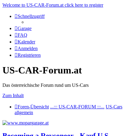
Welcome to US-CAR-Forum.at click here to register
Schnellzugriff
Garage
FAQ
Kalender
Anmelden
Registrieren
US-CAR-Forum.at
Das österreichische Forum rund um US-Cars
Zum Inhalt
Foren-Übersicht
...::: US-CAR-FORUM :::...
US-Cars
allgemein
Becoming a Revconeer - Kauf U.S.