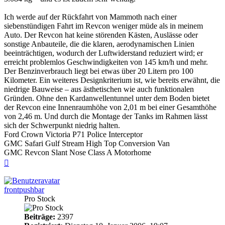
Ich werde auf der Rückfahrt von Mammoth nach einer
siebenstündigen Fahrt im Revcon weniger müde als in meinem
Auto. Der Revcon hat keine störenden Kästen, Auslässe oder
sonstige Anbauteile, die die klaren, aerodynamischen Linien
beeinträchtigen, wodurch der Luftwiderstand reduziert wird; er
erreicht problemlos Geschwindigkeiten von 145 km/h und mehr.
Der Benzinverbrauch liegt bei etwas über 20 Litern pro 100
Kilometer. Ein weiteres Designkriterium ist, wie bereits erwähnt, die
niedrige Bauweise – aus ästhetischen wie auch funktionalen
Gründen. Ohne den Kardanwellentunnel unter dem Boden bietet
der Revcon eine Innenraumhöhe von 2,01 m bei einer Gesamthöhe
von 2,46 m. ​​Und durch die Montage der Tanks im Rahmen lässt
sich der Schwerpunkt niedrig halten.
Ford Crown Victoria P71 Police Interceptor
GMC Safari Gulf Stream High Top Conversion Van
GMC Revcon Slant Nose Class A Motorhome
Nach
oben
frontpushbar
Pro Stock
Beiträge:
2397