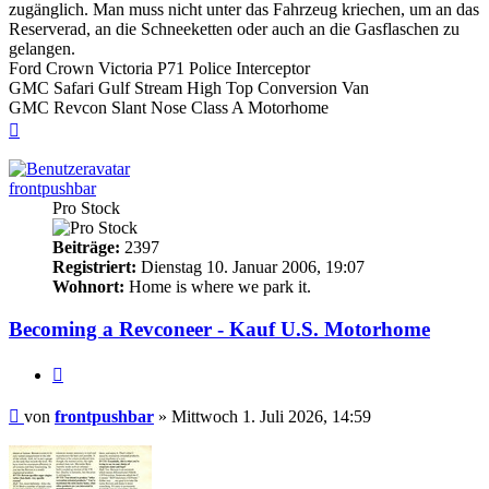
zugänglich. Man muss nicht unter das Fahrzeug kriechen, um an das
Reserverad, an die Schneeketten oder auch an die Gasflaschen zu
gelangen.
Ford Crown Victoria P71 Police Interceptor
GMC Safari Gulf Stream High Top Conversion Van
GMC Revcon Slant Nose Class A Motorhome
Nach
oben
frontpushbar
Pro Stock
Beiträge:
2397
Registriert:
Dienstag 10. Januar 2006, 19:07
Wohnort:
Home is where we park it.
Becoming a Revconeer - Kauf U.S. Motorhome
Zitieren
Beitrag
von
frontpushbar
»
Mittwoch 1. Juli 2026, 14:59