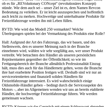
ob es für „REVolutionary CONcept“ (revolutionäres Konzept)
stünde. Wie dem auch sei – unser Ziel ist es, dem Namen Revcon
Bedeutung zu verleihen. Er ist leicht auszusprechen und hoffentlich
auch leicht zu merken. Hochwertige und unterhaltsame Produkte für
Freizeitfahrzeuge werden ihn mit Leben füllen.
RVTD: Wie wird das Modell 250 vermarktet? Welche
Überlegungen spielen bei der Vermarktung des Produkts eine Rolle?
Hall: Aufgrund der Art des Fahrzeugs, das wir bauen, und des
Stellenwerts, den es unserer Meinung nach in der Branche
einnehmen wird, wählen wir sehr sorgfältig aus, wer unser Produkt
vertreibt. Wir betrachten den Händler als unseren persönlichen
Repräsentanten gegenüber der Öffentlichkeit; so wie im
Fertigungsbereich der Branche allmählich Professionalität Einzug
hält, muss dies auch für das Händlernetz gelten, wenn die Branche
ihre hart erarbeitete Position festigen will. Deshalb sind wir nur an
serviceorientierten und finanziell soliden Händlern für
Freizeitfahrzeuge interessiert. Es wird wahrscheinlich einige
Oldsmobile-Händler geben – bedingt durch die Serviceaspekte des
Motors –, aber im Allgemeinen wenden wir uns an bereits etablierte
Händler, die hochwertige Freizeitfahrzeuge führen. Wir werden
gemeinsam wachsen.
RVTD: Können wir das Gespräch mit einem Schlusswort abrunden,