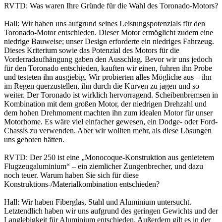
RVTD: Was waren Ihre Gründe für die Wahl des Toronado-Motors?
Hall: Wir haben uns aufgrund seines Leistungspotenzials für den
Toronado-Motor entschieden. Dieser Motor ermöglicht zudem eine
niedrige Bauweise; unser Design erforderte ein niedriges Fahrzeug.
Dieses Kriterium sowie das Potenzial des Motors für die
Vorderradaufhängung gaben den Ausschlag. Bevor wir uns jedoch
für den Toronado entschieden, kauften wir einen, fuhren ihn Probe
und testeten ihn ausgiebig. Wir probierten alles Mögliche aus – ihn
im Regen querzustellen, ihn durch die Kurven zu jagen und so
weiter. Der Toronado ist wirklich hervorragend. Scheibenbremsen in
Kombination mit dem großen Motor, der niedrigen Drehzahl und
dem hohen Drehmoment machten ihn zum idealen Motor für unser
Motorhome. Es wäre viel einfacher gewesen, ein Dodge- oder Ford-
Chassis zu verwenden. Aber wir wollten mehr, als diese Lösungen
uns geboten hätten.
RVTD: Der 250 ist eine „Monocoque-Konstruktion aus genietetem
Flugzeugaluminium“ – ein ziemlicher Zungenbrecher, und dazu
noch teuer. Warum haben Sie sich für diese
Konstruktions-/Materialkombination entschieden?
Hall: Wir haben Fiberglas, Stahl und Aluminium untersucht.
Letztendlich haben wir uns aufgrund des geringen Gewichts und der
Langlebigkeit für Aluminium entschieden. Außerdem gilt es in der