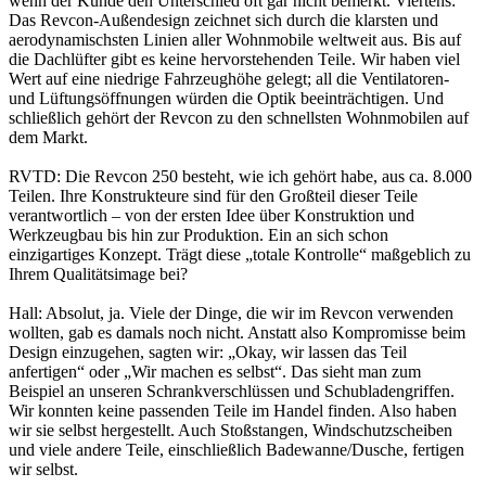
wenn der Kunde den Unterschied oft gar nicht bemerkt. Viertens:
Das Revcon-Außendesign zeichnet sich durch die klarsten und
aerodynamischsten Linien aller Wohnmobile weltweit aus. Bis auf
die Dachlüfter gibt es keine hervorstehenden Teile. Wir haben viel
Wert auf eine niedrige Fahrzeughöhe gelegt; all die Ventilatoren-
und Lüftungsöffnungen würden die Optik beeinträchtigen. Und
schließlich gehört der Revcon zu den schnellsten Wohnmobilen auf
dem Markt.
RVTD: Die Revcon 250 besteht, wie ich gehört habe, aus ca. 8.000
Teilen. Ihre Konstrukteure sind für den Großteil dieser Teile
verantwortlich – von der ersten Idee über Konstruktion und
Werkzeugbau bis hin zur Produktion. Ein an sich schon
einzigartiges Konzept. Trägt diese „totale Kontrolle“ maßgeblich zu
Ihrem Qualitätsimage bei?
Hall: Absolut, ja. Viele der Dinge, die wir im Revcon verwenden
wollten, gab es damals noch nicht. Anstatt also Kompromisse beim
Design einzugehen, sagten wir: „Okay, wir lassen das Teil
anfertigen“ oder „Wir machen es selbst“. Das sieht man zum
Beispiel an unseren Schrankverschlüssen und Schubladengriffen.
Wir konnten keine passenden Teile im Handel finden. Also haben
wir sie selbst hergestellt. Auch Stoßstangen, Windschutzscheiben
und viele andere Teile, einschließlich Badewanne/Dusche, fertigen
wir selbst.