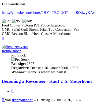
Die Parodie dazu:
https://youtube.com/shorts/PHY-1TBQlUQ? ... o_9QdwgKAv
Ford Crown Victoria P71 Police Interceptor
GMC Safari Gulf Stream High Top Conversion Van
GMC Revcon Slant Nose Class A Motorhome
Nach
oben
frontpushbar
Pro Stock
Beiträge:
2397
Registriert:
Dienstag 10. Januar 2006, 19:07
Wohnort:
Home is where we park it.
Becoming a Revconeer - Kauf U.S. Motorhome
Zitieren
Beitrag
von
frontpushbar
»
Dienstag 16. Juni 2026, 15:54