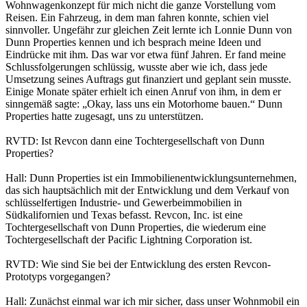
Wohnwagenkonzept für mich nicht die ganze Vorstellung vom
Reisen. Ein Fahrzeug, in dem man fahren konnte, schien viel
sinnvoller. Ungefähr zur gleichen Zeit lernte ich Lonnie Dunn von
Dunn Properties kennen und ich besprach meine Ideen und
Eindrücke mit ihm. Das war vor etwa fünf Jahren. Er fand meine
Schlussfolgerungen schlüssig, wusste aber wie ich, dass jede
Umsetzung seines Auftrags gut finanziert und geplant sein musste.
Einige Monate später erhielt ich einen Anruf von ihm, in dem er
sinngemäß sagte: „Okay, lass uns ein Motorhome bauen.“ Dunn
Properties hatte zugesagt, uns zu unterstützen.
RVTD: Ist Revcon dann eine Tochtergesellschaft von Dunn
Properties?
Hall: Dunn Properties ist ein Immobilienentwicklungsunternehmen,
das sich hauptsächlich mit der Entwicklung und dem Verkauf von
schlüsselfertigen Industrie- und Gewerbeimmobilien in
Südkalifornien und Texas befasst. Revcon, Inc. ist eine
Tochtergesellschaft von Dunn Properties, die wiederum eine
Tochtergesellschaft der Pacific Lightning Corporation ist.
RVTD: Wie sind Sie bei der Entwicklung des ersten Revcon-
Prototyps vorgegangen?
Hall: Zunächst einmal war ich mir sicher, dass unser Wohnmobil ein