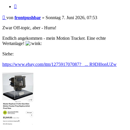
Zitieren
Beitrag
von
frontpushbar
»
Sonntag 7. Juni 2026, 07:53
Zwar Off-topic, aber - Hurra!
Endlich angekommen - mein Motion Tracker. Eine echte
Wertanlage!
Siehe:
https://www.ebay.com/itm/127591707087?_ ... R9DI0onUZw