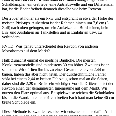
Schalldämpfer, ein Getriebe, eine Antriebswelle und ein Differenzial
hat, ist die Bodenfreiheit dennoch dieselbe wie beim Revcon.
Der 250er ist höher als ein Pkw und entspricht in etwa der Höhe der
meisten Pick-ups. Außerdem ist der Rahmen hinten um 7,6 cm (3
Zoll) nach oben gebogen, um ein Aufsetzen an Bordsteinen, beim
Ein- und Ausfahren an Tankstellen und in Einfahrten usw. zu
verhindern.
RVTD: Was genau unterscheidet den Revcon von anderen
Motorhomes auf dem Markt?
Hall: Zunächst einmal die niedrige Bauhöhe. Die meisten
Konkurrenzmodelle sind mindestens 30 cm höher. Zweitens ist er
schmaler. Wir dürften ihn bis zu einer Gesamtbreite von 2,44 m
bauen, haben das aber nicht getan. Der durchschnittliche Fahrer
stößt bei einem 2,44 m breiten Fahrzeug schon mal an die Seiten,
daher sind die 2,29 m Breite ein wichtiger Vorteil. Drittens bietet der
Revcon einen der geräumigsten Innenräume auf dem Markt. Wir
nutzen den Platz optimal aus. Beispielsweise reichen die Schubladen
bis an die Wand. In einem 61 cm breiten Fach baut man keine 46 cm
breite Schublade ein.
Diese Methode ist zwar teurer, aber wir entscheiden uns dafür. Auch