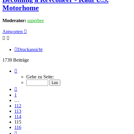
Motorhome
Moderator:
superbee
Antworten
Druckansicht
1739 Beiträge
Seite
115
Gehe zu Seite:
von
116
Vorherige
1
…
112
113
114
115
116
Nächste