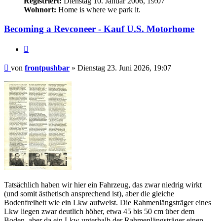
Registriert:
Dienstag 10. Januar 2006, 19:07
Wohnort:
Home is where we park it.
Becoming a Revconeer - Kauf U.S. Motorhome
Zitieren
Beitrag
von
frontpushbar
»
Dienstag 23. Juni 2026, 19:07
Tatsächlich haben wir hier ein Fahrzeug, das zwar niedrig wirkt
(und somit ästhetisch ansprechend ist), aber die gleiche
Bodenfreiheit wie ein Lkw aufweist. Die Rahmenlängsträger eines
Lkw liegen zwar deutlich höher, etwa 45 bis 50 cm über dem
Boden, aber da ein Lkw unterhalb der Rahmenlängsträger einen