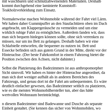
mit waschbaren und schmutzabweisenden Materialien. Deshalb
kommt durchgehend eine laminierte Kunststoff-
Teakholzverkleidung zum Einsatz.
Normalerweise machen Wohnmobile während der Fahrt viel Lärm.
Wir haben daher Gummipuffer an den Staufachtüren oben im Dach
angebracht, um Klappergeräusche zu vermeiden und um eine
wirklich ruhige Fahrt zu ermöglichen. Außerdem fanden wir, dass
man sich bequem hinlegen können sollte, ohne sich verrenken zu
müssen, nur um ins Bett zu gelangen. Deshalb haben wir eine
Schlafstelle entworfen, die bequemer zu nutzen ist. Bett und
Essecke befinden sich aus gutem Grund in der Mitte, direkt vor der
Hinterachse. (Der beste Fahrkomfort in einem Fahrzeug bietet die
Position zwischen den Achsen, nicht dahinter.)
Selbst die Platzierung des Badezimmers ist aus anthropomorpher
Sicht sinnvoll. Wir haben es hinter der Hinterachse angeordnet, da
man sich dort weniger aufhält als in anderen Bereichen des
Fahrzeugs, und genau dort ist die Fahrt am unbequemsten. Es wäre
deutlich einfacher gewesen, das Badezimmer seitlich zu platzieren,
wie es die meisten Wohnmobilhersteller tun, aber das hätte
wertvollen Wohnraum beeinträchtigt.
n diesem Badezimmer sind Badewanne und Dusche als separate
Einheit gestaltet. (Sie kennen das sicher von Wohnmobilen, wo