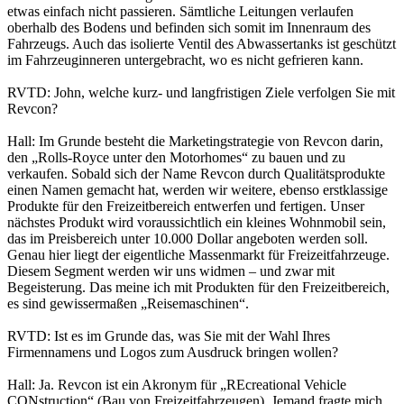
etwas einfach nicht passieren. Sämtliche Leitungen verlaufen
oberhalb des Bodens und befinden sich somit im Innenraum des
Fahrzeugs. Auch das isolierte Ventil des Abwassertanks ist geschützt
im Fahrzeuginneren untergebracht, wo es nicht gefrieren kann.
RVTD: John, welche kurz- und langfristigen Ziele verfolgen Sie mit
Revcon?
Hall: Im Grunde besteht die Marketingstrategie von Revcon darin,
den „Rolls-Royce unter den Motorhomes“ zu bauen und zu
verkaufen. Sobald sich der Name Revcon durch Qualitätsprodukte
einen Namen gemacht hat, werden wir weitere, ebenso erstklassige
Produkte für den Freizeitbereich entwerfen und fertigen. Unser
nächstes Produkt wird voraussichtlich ein kleines Wohnmobil sein,
das im Preisbereich unter 10.000 Dollar angeboten werden soll.
Genau hier liegt der eigentliche Massenmarkt für Freizeitfahrzeuge.
Diesem Segment werden wir uns widmen – und zwar mit
Begeisterung. Das meine ich mit Produkten für den Freizeitbereich,
es sind gewissermaßen „Reisemaschinen“.
RVTD: Ist es im Grunde das, was Sie mit der Wahl Ihres
Firmennamens und Logos zum Ausdruck bringen wollen?
Hall: Ja. Revcon ist ein Akronym für „REcreational Vehicle
CONstruction“ (Bau von Freizeitfahrzeugen). Jemand fragte mich,