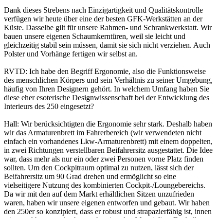
Dank dieses Strebens nach Einzigartigkeit und Qualitätskontrolle
verfügen wir heute über eine der besten GFK-Werkstätten an der
Küste. Dasselbe gilt für unsere Rahmen- und Schrankwerkstatt. Wir
bauen unsere eigenen Schaumkerntüren, weil sie leicht und
gleichzeitig stabil sein müssen, damit sie sich nicht verziehen. Auch
Polster und Vorhänge fertigen wir selbst an.
RVTD: Ich habe den Begriff Ergonomie, also die Funktionsweise
des menschlichen Körpers und sein Verhältnis zu seiner Umgebung,
häufig von Ihren Designern gehört. In welchem ​​Umfang haben Sie
diese eher esoterische Designwissenschaft bei der Entwicklung des
Interieurs des 250 eingesetzt?
Hall: Wir berücksichtigten die Ergonomie sehr stark. Deshalb haben
wir das Armaturenbrett im Fahrerbereich (wir verwendeten nicht
einfach ein vorhandenes Lkw-Armaturenbrett) mit einem doppelten,
in zwei Richtungen verstellbaren Beifahrersitz ausgestattet. Die Idee
war, dass mehr als nur ein oder zwei Personen vorne Platz finden
sollten. Um den Cockpitraum optimal zu nutzen, lässt sich der
Beifahrersitz um 90 Grad drehen und ermöglicht so eine
vielseitigere Nutzung des kombinierten Cockpit-/Loungebereichs.
Da wir mit den auf dem Markt erhältlichen Sitzen unzufrieden
waren, haben wir unsere eigenen entworfen und gebaut. Wir haben
den 250er so konzipiert, dass er robust und strapazierfähig ist, innen