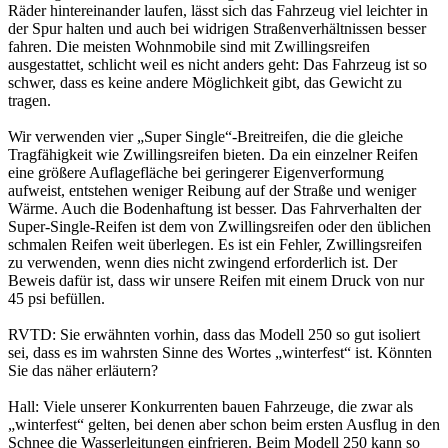
Räder hintereinander laufen, lässt sich das Fahrzeug viel leichter in
der Spur halten und auch bei widrigen Straßenverhältnissen besser
fahren. Die meisten Wohnmobile sind mit Zwillingsreifen
ausgestattet, schlicht weil es nicht anders geht: Das Fahrzeug ist so
schwer, dass es keine andere Möglichkeit gibt, das Gewicht zu
tragen.
Wir verwenden vier „Super Single“-Breitreifen, die die gleiche
Tragfähigkeit wie Zwillingsreifen bieten. Da ein einzelner Reifen
eine größere Auflagefläche bei geringerer Eigenverformung
aufweist, entstehen weniger Reibung auf der Straße und weniger
Wärme. Auch die Bodenhaftung ist besser. Das Fahrverhalten der
Super-Single-Reifen ist dem von Zwillingsreifen oder den üblichen
schmalen Reifen weit überlegen. Es ist ein Fehler, Zwillingsreifen
zu verwenden, wenn dies nicht zwingend erforderlich ist. Der
Beweis dafür ist, dass wir unsere Reifen mit einem Druck von nur
45 psi befüllen.
RVTD: Sie erwähnten vorhin, dass das Modell 250 so gut isoliert
sei, dass es im wahrsten Sinne des Wortes „winterfest“ ist. Könnten
Sie das näher erläutern?
Hall: Viele unserer Konkurrenten bauen Fahrzeuge, die zwar als
„winterfest“ gelten, bei denen aber schon beim ersten Ausflug in den
Schnee die Wasserleitungen einfrieren. Beim Modell 250 kann so