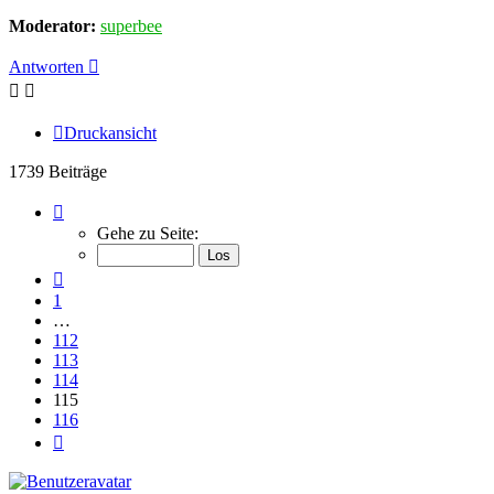
Moderator:
superbee
Antworten
Druckansicht
1739 Beiträge
Seite
115
Gehe zu Seite:
von
116
Vorherige
1
…
112
113
114
115
116
Nächste