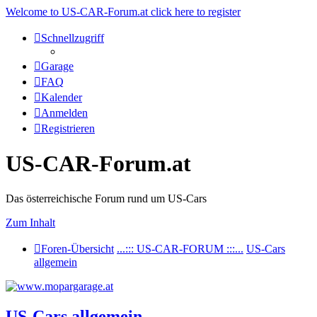
Welcome to US-CAR-Forum.at click here to register
Schnellzugriff
Garage
FAQ
Kalender
Anmelden
Registrieren
US-CAR-Forum.at
Das österreichische Forum rund um US-Cars
Zum Inhalt
Foren-Übersicht
...::: US-CAR-FORUM :::...
US-Cars
allgemein
US-Cars allgemein