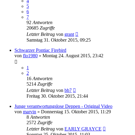
4
5
6
7
92
Antworten
20685
Zugriffe
Letzter Beitrag
von
grant
Samstag 31. Oktober 2015, 09:25
Schwarzer Pontiac Firebird
von
flo1980
»
Montag 24. August 2015, 23:42
1
2
16
Antworten
5214
Zugriffe
Letzter Beitrag
von
bb7
Freitag 30. Oktober 2015, 21:44
Junge verantwortungslose Deppen - Original Video
von
marvin
»
Donnerstag 15. Oktober 2015, 11:29
8
Antworten
2572
Zugriffe
Letzter Beitrag
von
EARLY GRAYCE
Sonntag 25. Oktober 2015, 11:03