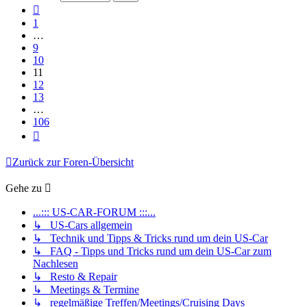
106
Vorherige
1
…
9
10
11
12
13
…
106
Nächste
Zurück zur Foren-Übersicht
Gehe zu
...::: US-CAR-FORUM :::...
↳ US-Cars allgemein
↳ Technik und Tipps & Tricks rund um dein US-Car
↳ FAQ - Tipps und Tricks rund um dein US-Car zum
Nachlesen
↳ Resto & Repair
↳ Meetings & Termine
↳ regelmäßige Treffen/Meetings/Cruising Days